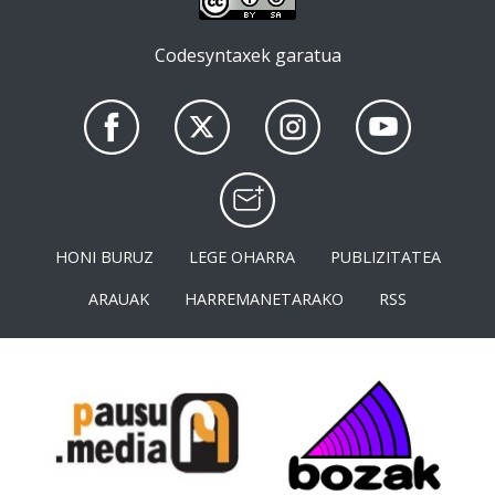
Codesyntaxek garatua
HONI BURUZ
LEGE OHARRA
PUBLIZITATEA
ARAUAK
HARREMANETARAKO
RSS