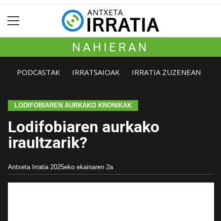
NAHIERAN
PODCASTAK
IRRATSAIOAK
IRRATIA ZUZENEAN
LODIFOBIAREN AURKAKO KRONIKAK
Lodifobiaren aurkako
iraultzarik?
Antxeta Irratia
2025eko ekainaren 2a