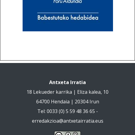
Antxeta Irratia
18 Lekueder karrika | Eliza kalea, 10
64700 Hendaia | 20304 Irun
Tel: 0033 (0) 5 59 48 36 65 -
erredakzioa@antxetairratia.eus