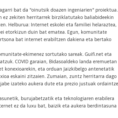
agarri bat da "oinutsik doazen ingeniarien" proiektua.
 ez zekiten herritarrek birziklatutako baliabideekin
en. Helburua: Internet eskolei eta familiei helaraztea,
ei etorkizun duin bat ematea. Egun, komunitate
tsona bat internet erabiltzen dakiena eta bertako
munitate-ekimenez sortutako sareak. Guifi.net eta
atzuk. COVID garaian, Bidasoaldeko landa eremuetan
net konexioarekin, eta orduan Jaizkibelgo antenetatik
xioa eskaini zitzaien. Zumaian, zuntz herritarra dago
 jabe izateko aukera dute eta prezio justuak ordaintz
asunetik, burujabetzatik eta teknologiaren erabilera
ternet ez da luxu bat, baizik eta aukera berdintasuna