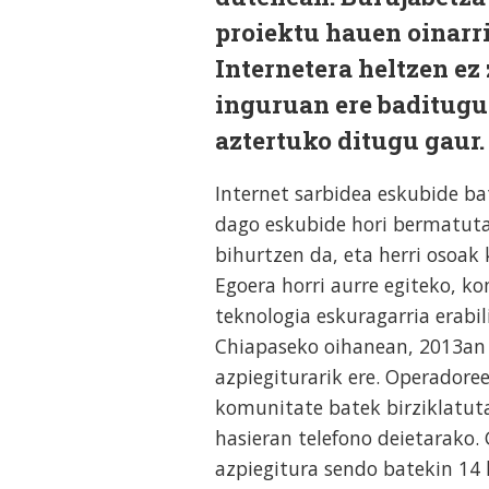
proiektu hauen oinarri
Internetera heltzen ez
inguruan ere baditugu 
aztertuko ditugu gaur.
Internet sarbidea eskubide b
dago eskubide hori bermatuta
bihurtzen da, eta herri osoak
Egoera horri aurre egiteko, 
teknologia eskuragarria erabi
Chiapaseko oihanean, 2013an e
azpiegiturarik ere. Operadore
komunitate batek birziklatut
hasieran telefono deietarako.
azpiegitura sendo batekin 14 