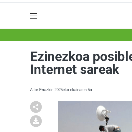
Ezinezkoa posibl
Internet sareak
Aitor Errazkin
2025eko ekainaren 5a