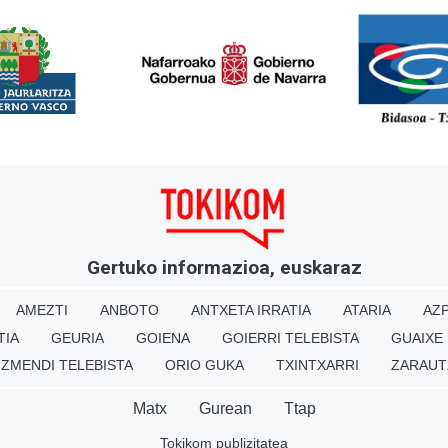
<
Gertuko informazioa, euskaraz
AMEZTI
ANBOTO
ANTXETA IRRATIA
ATARIA
AZP
TIA
GEURIA
GOIENA
GOIERRI TELEBISTA
GUAIXE
IZMENDI TELEBISTA
ORIO GUKA
TXINTXARRI
ZARAUT
Matx
Gurean
Ttap
Tokikom publizitatea