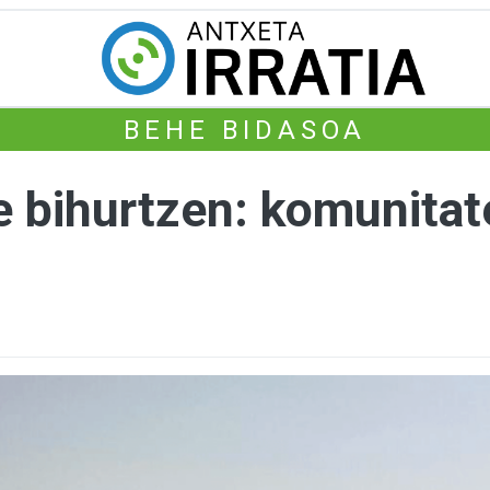
BEHE BIDASOA
e bihurtzen: komunitat