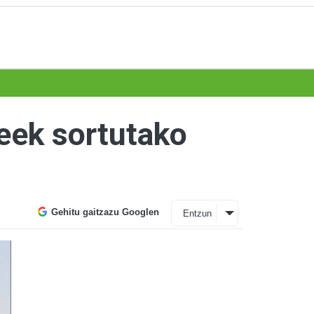
eek sortutako
Gehitu gaitzazu Googlen
Entzun