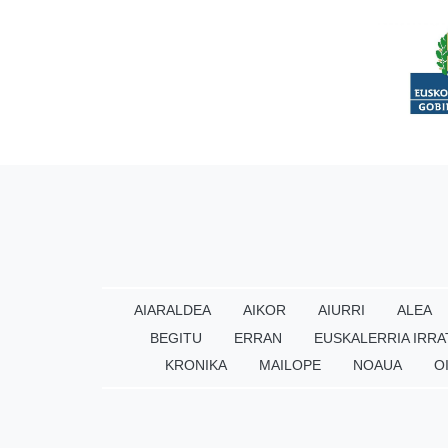
AIARALDEA
AIKOR
AIURRI
ALEA
BEGITU
ERRAN
EUSKALERRIA IRRA
KRONIKA
MAILOPE
NOAUA
O