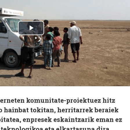
terneten komunitate-proiektuez hitz
hainbat tokitan, herritarrek beraiek
itatea, enpresek eskaintzarik eman ez
 teknologikoa eta elkartasuna dira