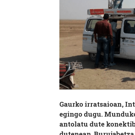
Gaurko irratsaioan, In
egingo dugu. Munduko 
antolatu dute konektib
dutenean. Burujabetza