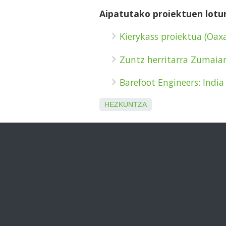
Aipatutako proiektuen lotu
Kierykass proiektua (Oax
Zuntz herritarra Zumaia
Barefoot Engineers: India
HEZKUNTZA