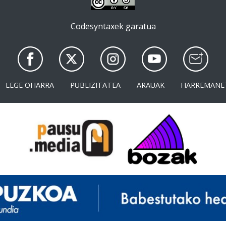
Codesyntaxek garatua
LEGE OHARRA
PUBLIZITATEA
ARAUAK
HARREMANE