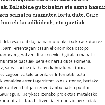
ak. Baliabide gutxirekin eta asmo handi
 zen seinalea eramatea lortu dute. Gure
horrelako adibideak, eta guztiak
at dela esan ohi da, baina munduko txoko askotan ez
. Sarri, errentagarritasun ekonomikoa oztopo
 kanpoan geratzen dira konexio digitalen mapatik.
komunitate batzuek beraiek hartu dute ekimena,
liz, sarea sortuz eta beren kabuz konektatuz.
z zegoen ez telefonorik, ez Internetik, ezta
ek zonaldea errentagarritzat jo ez zutenez, bertako
ako antena bat jarri zuen banbu baten puntan,
 Gaur egun, Kierykass izeneko proiektua metalezko
komunitateetara heltzen da eta prezio herrikoiak