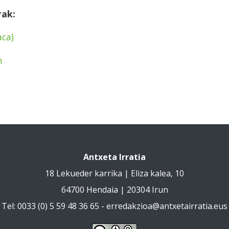
rak:
aca)
n
Antxeta Irratia
18 Lekueder karrika | Eliza kalea, 10
64700 Hendaia | 20304 Irun
Tel: 0033 (0) 5 59 48 36 65 -
erredakzioa@antxetairratia.eus