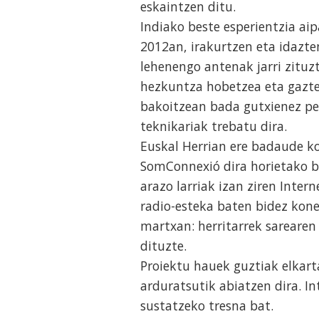
eskaintzen ditu.
Indiako beste esperientzia aip
2012an, irakurtzen eta idazten
lehenengo antenak jarri zituzt
hezkuntza hobetzea eta gazte
bakoitzean bada gutxienez per
teknikariak trebatu dira.
Euskal Herrian ere badaude ko
SomConnexió dira horietako b
arazo larriak izan ziren Inter
radio-esteka baten bidez kone
martxan: herritarrek sarearen
dituzte.
Proiektu hauek guztiak elkart
arduratsutik abiatzen dira. In
sustatzeko tresna bat.