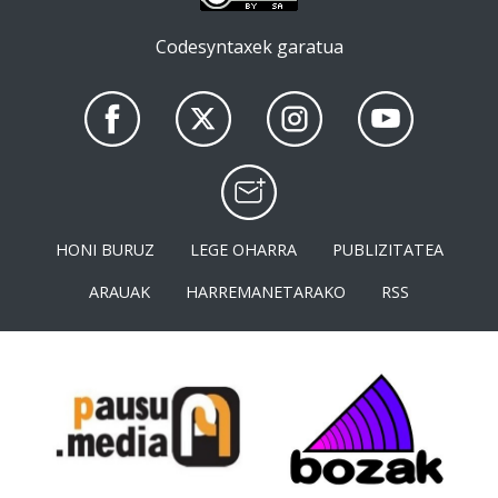
Codesyntaxek garatua
HONI BURUZ
LEGE OHARRA
PUBLIZITATEA
ARAUAK
HARREMANETARAKO
RSS