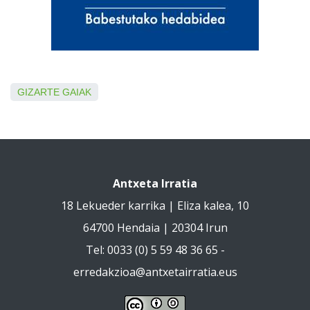
GIZARTE GAIAK
Antxeta Irratia
18 Lekueder karrika | Eliza kalea, 10
64700 Hendaia | 20304 Irun
Tel: 0033 (0) 5 59 48 36 65 -
erredakzioa@antxetairratia.eus