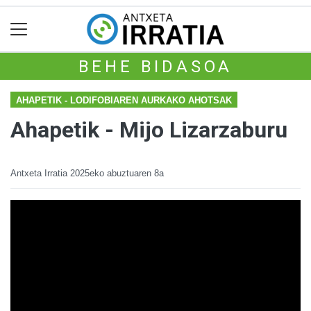
BEHE BIDASOA
AHAPETIK - LODIFOBIAREN AURKAKO AHOTSAK
Ahapetik - Mijo Lizarzaburu
Antxeta Irratia
2025eko abuztuaren 8a