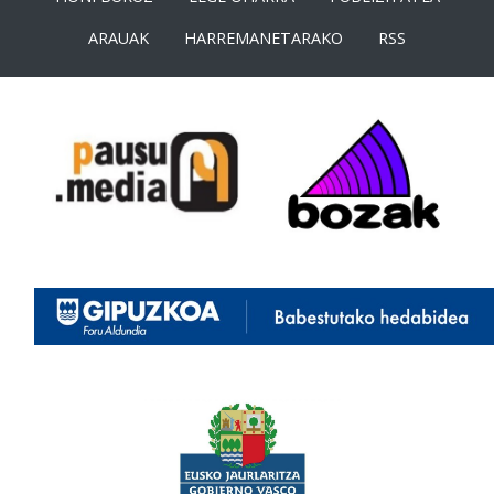
ARAUAK
HARREMANETARAKO
RSS
<