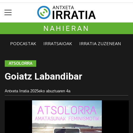
NAHIERAN
PODCASTAK
IRRATSAIOAK
IRRATIA ZUZENEAN
ATSOLORRA
Goiatz Labandibar
Antxeta Irratia
2025eko abuztuaren 4a