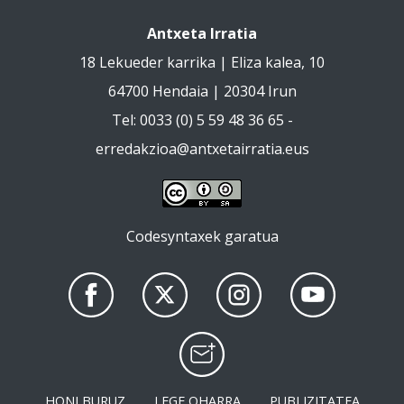
Antxeta Irratia
18 Lekueder karrika | Eliza kalea, 10
64700 Hendaia | 20304 Irun
Tel: 0033 (0) 5 59 48 36 65 -
erredakzioa@antxetairratia.eus
Codesyntaxek garatua
HONI BURUZ
LEGE OHARRA
PUBLIZITATEA