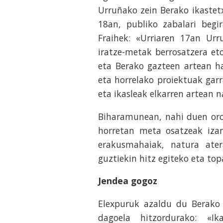
Urruñako zein Berako ikastet
18an, publiko zabalari begi
Fraihek: «Urriaren 17an Urr
iratze-metak berrosatzera et
eta Berako gazteen artean ha
eta horrelako proiektuak garr
eta ikasleak elkarren artean n
Biharamunean, nahi duen oro
horretan meta osatzeak iza
erakusmahaiak, natura ate
guztiekin hitz egiteko eta to
Jendea gogoz
Elexpuruk azaldu du Berako p
dagoela hitzordurako: «Ik