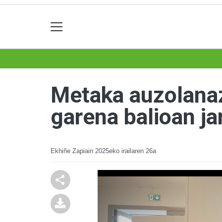
Metaka auzolanaz
garena balioan ja
Ekhiñe Zapiain
2025eko irailaren 26a