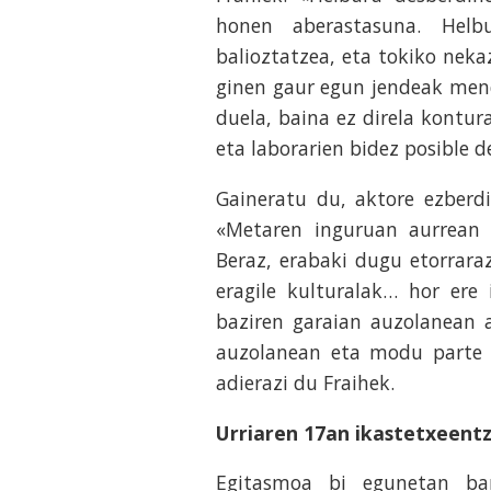
honen aberastasuna. Helb
balioztatzea, eta tokiko neka
ginen gaur egun jendeak mend
duela, baina ez direla kontu
eta laborarien bidez posible d
Gaineratu du, aktore ezberdi
«Metaren inguruan aurrean
Beraz, erabaki dugu etorrara
eragile kulturalak… hor ere
baziren garaian auzolanean a
auzolanean eta modu parte h
adierazi du Fraihek.
Urriaren 17an ikastetxeentza
Egitasmoa bi egunetan ban