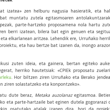
at izatea» zen helburu nagusia hasieratik, eta hal
 bat muntatu zutela egitasmoaren antolakuntzarak
apezak, parte-hartzeko proposamena nola hartu zut
ren berri izatean, bilera bat egin genuen eta segitu
eta elkarlanean aritzea. Lehendik ere, Urruñako herri
roiektu, eta hau bertze bat izanen da, inongo arazor
ikusi zuten ideia, eta gainera, bertan egiteko auke
egerat, herriko hautetsiak: «CPIEk proposatu zuelari
arleku
. Hor biltzen ziren Urruñako eta Berako jendea
en ziren solastatzeko eta konpontzeko».
latu dute beraz,
Metaka auzolanaz
egitasmoa. Betier
ko eta parte-hartzaile bat eginen dutela gogorarazi 
ekin osatutako atalak izanen dira, hori da proiek