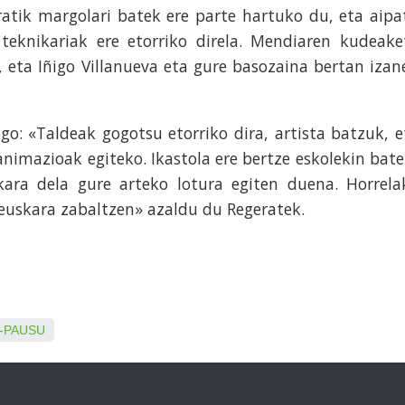
ratik margolari batek ere parte hartuko du, eta aipa
eknikariak ere etorriko direla. Mendiaren kudeake
 eta Iñigo Villanueva eta gure basozaina bertan izan
o: «Taldeak gogotsu etorriko dira, artista batzuk, e
animazioak egiteko. Ikastola ere bertze eskolekin bate
kara dela gure arteko lotura egiten duena. Horrela
euskara zabaltzen» azaldu du Regeratek.
-PAUSU