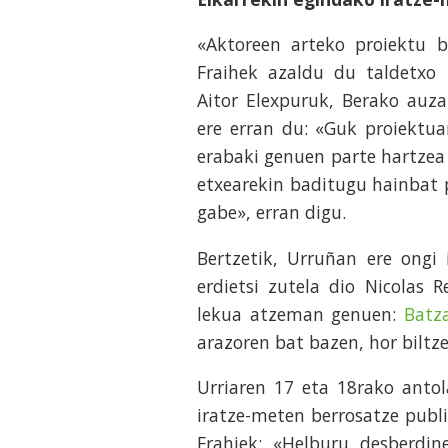
«Aktoreen arteko proiektu b
Fraihek azaldu du taldetxo
Aitor Elexpuruk, Berako auz
ere erran du: «Guk proiektua
erabaki genuen parte hartzea 
etxearekin baditugu hainbat p
gabe», erran digu.
Bertzetik, Urruñan ere ongi 
erdietsi zutela dio Nicolas R
lekua atzeman genuen:
Batz
arazoren bat bazen, hor biltz
Urriaren 17 eta 18rako anto
iratze-meten berrosatze publi
Frahiek: «Helburu desberdin