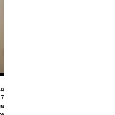
in
17
ea
re