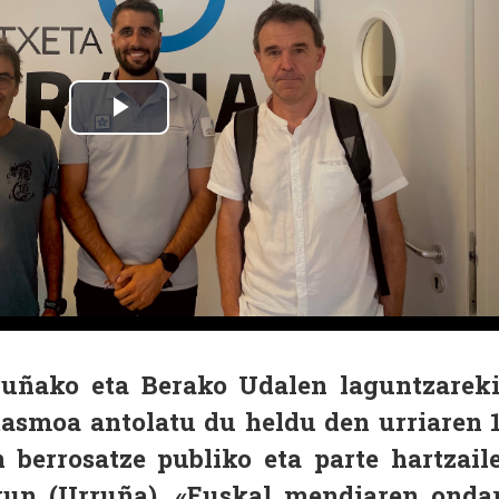
uñako eta Berako Udalen laguntzarek
asmoa antolatu du heldu den urriaren 
n berrosatze publiko eta parte hartzail
kun (Urruña). «Euskal mendiaren onda