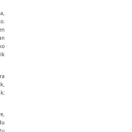
a,
o.
en
an
ko
ik
ra
k,
k;
e,
du
tu