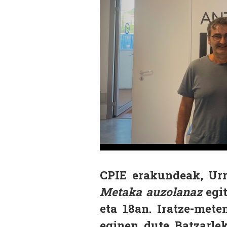
CPIE erakundeak, Urr
Metaka auzolanaz
egit
eta 18an. Iratze-mete
eginen dute Batzarle