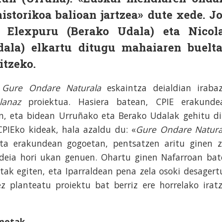
historikoa balioan jartzea» dute xede. J
r Elexpuru (Berako Udala) eta Nicol
ala) elkartu ditugu mahaiaren buelt
itzeko.
n
Gure Ondare Naturala
eskaintza deialdian irabaz
lanaz
proiektua. Hasiera batean, CPIE erakunde
n, eta bidean Urruñako eta Berako Udalak gehitu di
CPIEko kideak, hala azaldu du: «
Gure Ondare Natura
eta erakundean gogoetan, pentsatzen aritu ginen z
ideia hori ukan genuen. Ohartu ginen Nafarroan bat
etak egiten, eta Iparraldean pena zela osoki desagert
ez planteatu proiektu bat berriz ere horrelako iratz
-metak