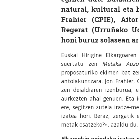
natural, kultural eta 
Frahier (CPIE), Aito
Regerat (Urruñako Ud
honi buruz solasean ar
Euskal Hirigine Elkargoare
suertatu zen
Metaka Auzo
proposaturiko ekimen bat ze
antolakuntzara. Jon Frahier, 
zen deialdiaren izenburua, 
aurkezten ahal genuen. Eta 
ere, segitzen zutela iratze-m
izatea hori. Beraz, zergatik 
metak osatzeko?», azaldu du.
Elkarrekin egindako iratze