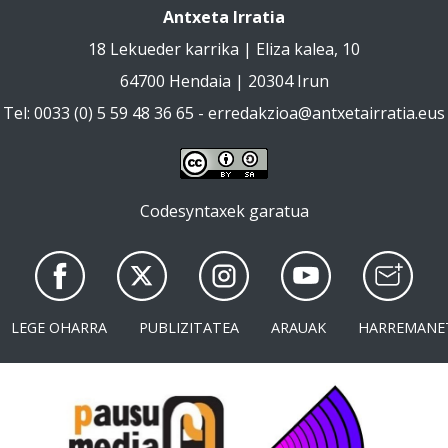
Antxeta Irratia
18 Lekueder karrika | Eliza kalea, 10
64700 Hendaia | 20304 Irun
Tel: 0033 (0) 5 59 48 36 65 -
erredakzioa@antxetairratia.eus
Codesyntaxek garatua
LEGE OHARRA
PUBLIZITATEA
ARAUAK
HARREMANE