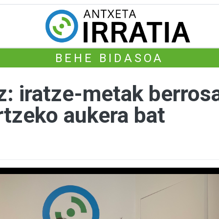
BEHE BIDASOA
: iratze-metak berrosa
rtzeko aukera bat