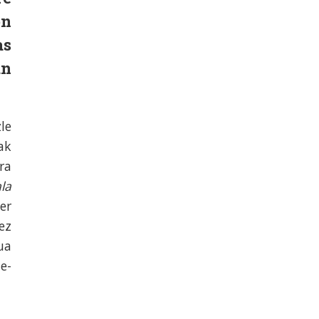
on
as
an
le
ak
ra
la
er
ez
ua
e-