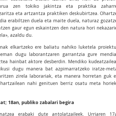
urua zen tokiko jakintza eta praktika zaharr
zaritza eta artzantza praktiken deskubirtzea. Ohartz
ia erabiltzen duela eta maite duela, naturaz gozatz
ratzen gaur egun eskaintzen den natura hori nekazari
ela», azaldu du.
nak elkartzeko ere baliatu nahiko luketela proiektu
 eman dugu laborantzaren garrantzia gure mendia
ztea hainbat aktore desberdin. Mendiko kudeatzailea
 ikusi dugu manera bat azpimarratzeko iratze-met
ritzen zirela laborariak, eta manera horretan guk e
artzailean nahi genituen berriz osatu meta horiek
t; 18an, publiko zabalari begira
atzea erabaki dute antolatzaileek. Urriaren 17