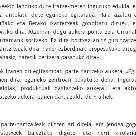
xeekin landuko dute iratze-meten inguruko edukia, e
ra antolatu dute eguneko egitaraua. Hala azaldu 
uñako eta Berako ikastetxeak gonbitatu ditugu, e
orriko dira. Atzeman dugu aukera polita zela Urruña
rramank sortzeko. Ez dira bortxaz anitz gurutzatze
antzitsuak dira. Tailer ezberdinak proposatuko ditug
ahasiz, batetik bertzera pasatuko dira».
k izanen du egitasmoan parte hartzeko aukera: «Eg
nen dira, eguneko zentroan kokatuko dena. Inguru
raldiak, produktuak dastatzeko aukera… eta akto
patzeko aukera izanen da», azaldu du Fraihek.
arte-hartzaileak biltzen ari direla, eta jendea gog
astetxeek baieztatu digute, eta herri kirolaria