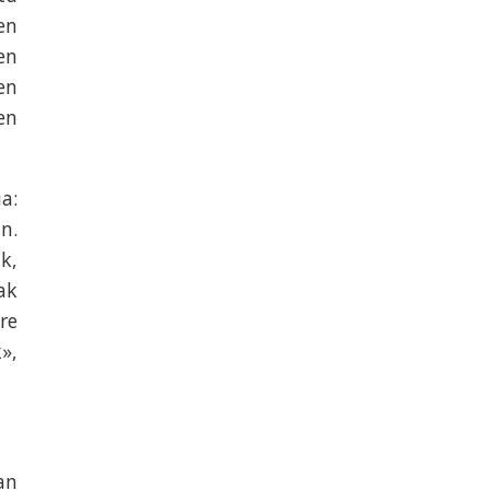
en
en
en
en
a:
n.
k,
ak
re
»,
an