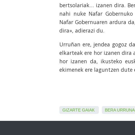
bertsolariak… izanen dira. Be
nahi nuke Nafar Gobernuko t
Nafar Gobernuaren ardura da,
dira», adierazi du.
Urruñan ere, jendea gogoz dag
elkarteak ere hor izanen dira 
hor izanen da, ikusteko eus
ekimenek ere laguntzen dute 
GIZARTE GAIAK
BERA
URRUNA