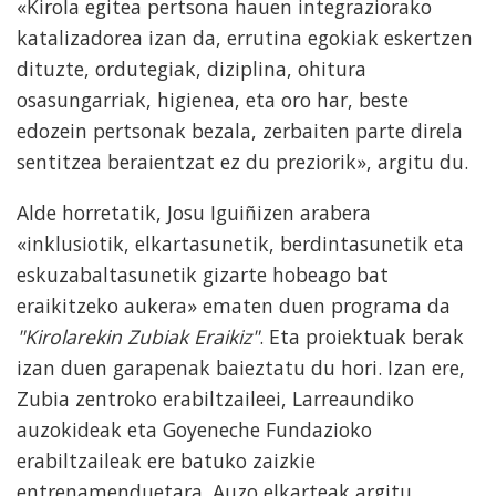
«Kirola egitea pertsona hauen integraziorako
katalizadorea izan da, errutina egokiak eskertzen
dituzte, ordutegiak, diziplina, ohitura
osasungarriak, higienea, eta oro har, beste
edozein pertsonak bezala, zerbaiten parte direla
sentitzea beraientzat ez du preziorik», argitu du.
Alde horretatik, Josu Iguiñizen arabera
«inklusiotik, elkartasunetik, berdintasunetik eta
eskuzabaltasunetik gizarte hobeago bat
eraikitzeko aukera» ematen duen programa da
"Kirolarekin Zubiak Eraikiz"
. Eta proiektuak berak
izan duen garapenak baieztatu du hori. Izan ere,
Zubia zentroko erabiltzaileei, Larreaundiko
auzokideak eta Goyeneche Fundazioko
erabiltzaileak ere batuko zaizkie
entrenamenduetara. Auzo elkarteak argitu