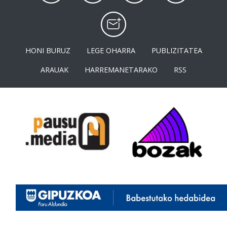
HONI BURUZ
LEGE OHARRA
PUBLIZITATEA
ARAUAK
HARREMANETARAKO
RSS