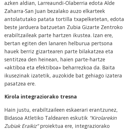
azken aldian, Larreaundi-Olaberria edota Alde
Zaharra-San Juan bezalako auzo elkarteek
antolatutako patata tortilla txapelketetan, edota
beste jarduera batzuetan Zubia Gizarte Zentroko
erabiltzaileak parte hartzen ikustea. Izan ere,
bertan egiten den lanaren helburua pertsona
hauek berriz gizartearen parte bilakatzea eta
sentitzea den heinean, haien parte-hartze
«aktiboa eta efektiboa» beharrezkoa da. Baita
ikusezinak izatetik, auzokide bat gehiago izatera
pasatzea ere.
Kirola integraziorako tresna
Hain justu, erabiltzaileen eskaerari erantzunez,
Bidasoa Atletiko Taldearen eskutik
"Kirolarekin
Zubiak Eraikiz"
proiektua ere, integraziorako