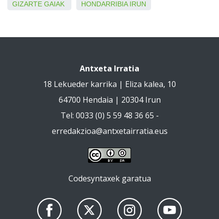
GIZARTE GAIAK
HONDARRIBIA
IRUN
Antxeta Irratia
18 Lekueder karrika | Eliza kalea, 10
64700 Hendaia | 20304 Irun
Tel: 0033 (0) 5 59 48 36 65 -
erredakzioa@antxetairratia.eus
Codesyntaxek garatua