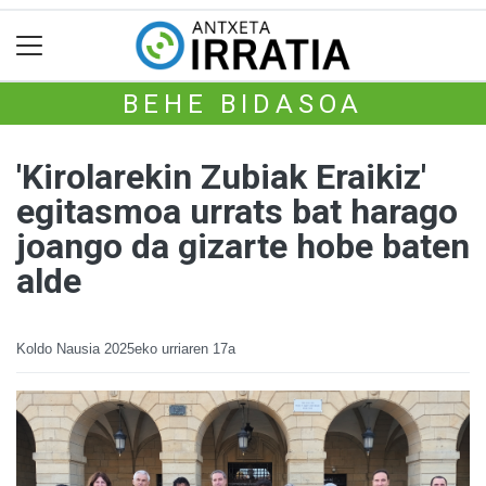
BEHE BIDASOA
'Kirolarekin Zubiak Eraikiz'
egitasmoa urrats bat harago
joango da gizarte hobe baten
alde
Koldo Nausia
2025eko urriaren 17a