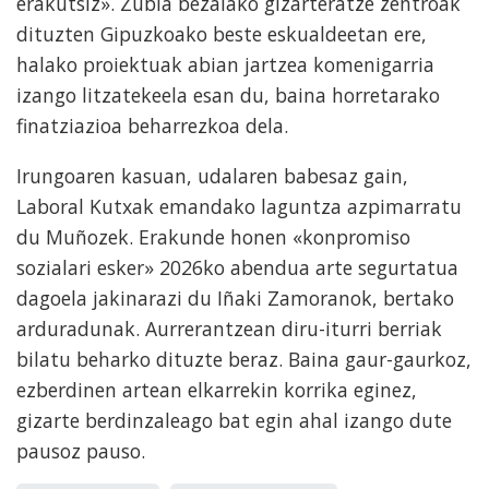
erakutsiz». Zubia bezalako gizarteratze zentroak
dituzten Gipuzkoako beste eskualdeetan ere,
halako proiektuak abian jartzea komenigarria
izango litzatekeela esan du, baina horretarako
finatziazioa beharrezkoa dela.
Irungoaren kasuan, udalaren babesaz gain,
Laboral Kutxak emandako laguntza azpimarratu
du Muñozek. Erakunde honen «konpromiso
sozialari esker» 2026ko abendua arte segurtatua
dagoela jakinarazi du Iñaki Zamoranok, bertako
arduradunak. Aurrerantzean diru-iturri berriak
bilatu beharko dituzte beraz. Baina gaur-gaurkoz,
ezberdinen artean elkarrekin korrika eginez,
gizarte berdinzaleago bat egin ahal izango dute
pausoz pauso.