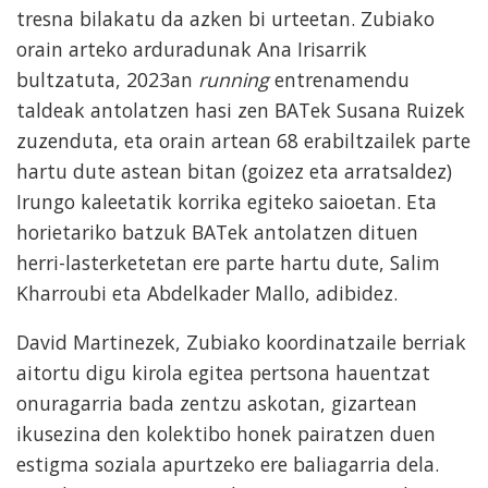
tresna bilakatu da azken bi urteetan. Zubiako
orain arteko arduradunak Ana Irisarrik
bultzatuta, 2023an
running
entrenamendu
taldeak antolatzen hasi zen BATek Susana Ruizek
zuzenduta, eta orain artean 68 erabiltzailek parte
hartu dute astean bitan (goizez eta arratsaldez)
Irungo kaleetatik korrika egiteko saioetan. Eta
horietariko batzuk BATek antolatzen dituen
herri-lasterketetan ere parte hartu dute, Salim
Kharroubi eta Abdelkader Mallo, adibidez.
David Martinezek, Zubiako koordinatzaile berriak
aitortu digu kirola egitea pertsona hauentzat
onuragarria bada zentzu askotan, gizartean
ikusezina den kolektibo honek pairatzen duen
estigma soziala apurtzeko ere baliagarria dela.