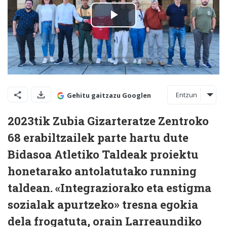
Entzun
Gehitu gaitzazu Googlen
2023tik Zubia Gizarteratze Zentroko
68 erabiltzailek parte hartu dute
Bidasoa Atletiko Taldeak proiektu
honetarako antolatutako running
taldean. «Integraziorako eta estigma
sozialak apurtzeko» tresna egokia
dela frogatuta, orain Larreaundiko