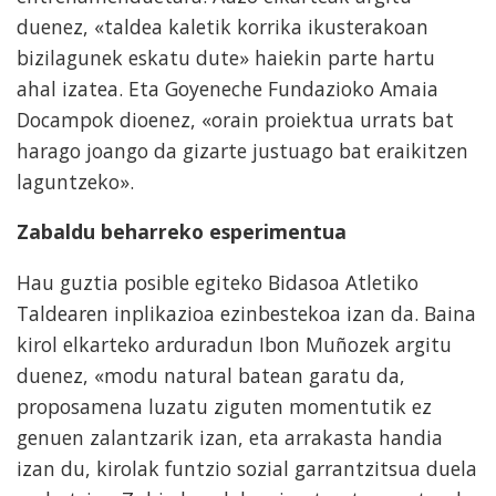
duenez, «taldea kaletik korrika ikusterakoan
bizilagunek eskatu dute» haiekin parte hartu
ahal izatea. Eta Goyeneche Fundazioko Amaia
Docampok dioenez, «orain proiektua urrats bat
harago joango da gizarte justuago bat eraikitzen
laguntzeko».
Zabaldu beharreko esperimentua
Hau guztia posible egiteko Bidasoa Atletiko
Taldearen inplikazioa ezinbestekoa izan da. Baina
kirol elkarteko arduradun Ibon Muñozek argitu
duenez, «modu natural batean garatu da,
proposamena luzatu ziguten momentutik ez
genuen zalantzarik izan, eta arrakasta handia
izan du, kirolak funtzio sozial garrantzitsua duela