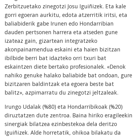
Zerbitzuetako zinegotzi Josu Iguiñizek. Eta kale
gorri egoeran aurkitu, edota atzerritik iritsi, eta
baliabiderik gabe Irunen edo Hondarribian
dauden pertsonen harrera eta atseden gune
izateaz gain, gizartean integratzeko
akonpainamendua eskaini eta haien bizitzan
ibilbide berri bat idazteko orri txuri bat
eskaintzen diete bertako profesionalek. «Denok
nahiko genuke halako baliabide bat ondoan, gure
bizitzaren baldintzak eta egoera beste bat
balitz», azpimarratu du zinegotzi jeltzaleak.
Irungo Udalak (%80) eta Hondarribikoak (%20)
diruztatzen dute zentroa. Baina hiriko eragileekin
sinergiak bilatzea ezinbestekoa dela deritzo
Iguiñizek. Alde horretatik, ohikoa bilakatu da