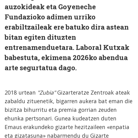
auzokideak eta Goyeneche
Fundazioko adimen urriko
erabiltzaileak ere batuko dira astean
bitan egiten dituzten
entrenamenduetara. Laboral Kutxak
babestuta, ekimena 2026ko abendua
arte segurtatua dago.
2018 urtean
"Zubia"
Gizarteratze Zentroak ateak
zabaldu zituenetik, bigarren aukera bat eman die
bizitza bihurritu eta premia gorrian zeuden
ehunka pertsonari. Gunea kudeatzen duten
Emaus erakundeko gizarte hezitzaileen «enpatia
eta gizatasuna» nabarmendu du Gizarte