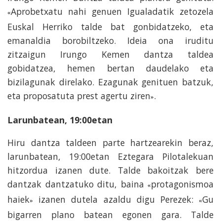
Aprobetxatu nahi genuen Igualadatik zetozela
«
Euskal Herriko talde bat gonbidatzeko, eta
emanaldia borobiltzeko. Ideia ona iruditu
zitzaigun Irungo Kemen dantza taldea
gobidatzea, hemen bertan daudelako eta
bizilagunak direlako. Ezagunak genituen batzuk,
eta proposatuta prest agertu ziren
.
»
Larunbatean, 19:00etan
Hiru dantza taldeen parte hartzearekin beraz,
larunbatean, 19:00etan Eztegara Pilotalekuan
hitzordua izanen dute. Talde bakoitzak bere
dantzak dantzatuko ditu, baina
protagonismoa
«
haiek
izanen dutela azaldu digu Perezek:
Gu
»
«
bigarren plano batean egonen gara. Talde