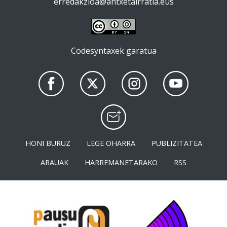
erredakzioa@antxetairratia.eus
Codesyntaxek garatua
HONI BURUZ
LEGE OHARRA
PUBLIZITATEA
ARAUAK
HARREMANETARAKO
RSS