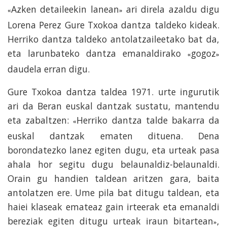
Azken detaileekin lanean
ari direla azaldu digu
«
»
Lorena Perez Gure Txokoa dantza taldeko kideak.
Herriko dantza taldeko antolatzaileetako bat da,
eta larunbateko dantza emanaldirako
gogoz
«
»
daudela erran digu.
Gure Txokoa dantza taldea 1971. urte ingurutik
ari da Beran euskal dantzak sustatu, mantendu
eta zabaltzen:
Herriko dantza talde bakarra da
«
euskal dantzak ematen dituena. Dena
borondatezko lanez egiten dugu, eta urteak pasa
ahala hor segitu dugu belaunaldiz-belaunaldi.
Orain gu handien taldean aritzen gara, baita
antolatzen ere. Ume pila bat ditugu taldean, eta
haiei klaseak emateaz gain irteerak eta emanaldi
bereziak egiten ditugu urteak iraun bitartean
,
»