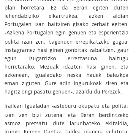
plan horretara. Ez da Beran egiten duten
lehendabiziko elkartrukea, azken aldian
Portugalen izan baitziren gisako zerbait egiten:
Azkena Portugalen egin genuen eta esperientzia
«
polita izan zen; bagenuen errepikatzeko gogoa.
Instagramez hasi ginen gonbitak zabaltzen, gaur
egun izugarrizko erreztasuna baitugu
horretarako. Mezuak idazten hasi ginen, eta
azkenean, Igualadako neska hauek baiezkoa
eman ziguten. Gure adin ingurukoak ziren eta
hagitz ongi pasatu genuen
, azaldu du Perezek.
»
Irailean Igualadan
asteburu okupatu eta polita
«
»
izan zen bizi zutena, eta Beran berdintzeko
asmoz pretsatu dute larunbateko ekitaldia,
Irungo Kemen Dantza taldea planera gehituta: