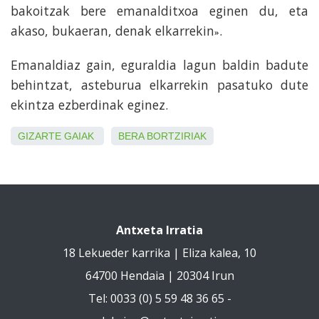
bakoitzak bere emanalditxoa eginen du, eta
akaso, bukaeran, denak elkarrekin
.
»
Emanaldiaz gain, eguraldia lagun baldin badute
behintzat, asteburua elkarrekin pasatuko dute
ekintza ezberdinak eginez.
GIZARTE GAIAK
BERA
BORTZIRIAK
Antxeta Irratia
18 Lekueder karrika | Eliza kalea, 10
64700 Hendaia | 20304 Irun
Tel: 0033 (0) 5 59 48 36 65 -