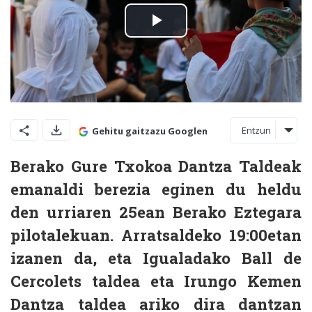
Entzun
Gehitu gaitzazu Googlen
Berako Gure Txokoa Dantza Taldeak
emanaldi berezia eginen du heldu
den urriaren 25ean Berako Eztegara
pilotalekuan. Arratsaldeko 19:00etan
izanen da, eta Igualadako Ball de
Cercolets taldea eta Irungo Kemen
Dantza taldea ariko dira dantzan