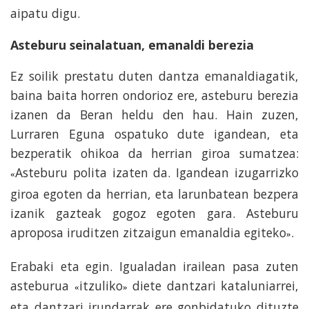
aipatu digu.
Asteburu seinalatuan, emanaldi berezia
Ez soilik prestatu duten dantza emanaldiagatik,
baina baita horren ondorioz ere, asteburu berezia
izanen da Beran heldu den hau. Hain zuzen,
Lurraren Eguna ospatuko dute igandean, eta
bezperatik ohikoa da herrian giroa sumatzea:
Asteburu polita izaten da. Igandean izugarrizko
«
giroa egoten da herrian, eta larunbatean bezpera
izanik gazteak gogoz egoten gara. Asteburu
aproposa iruditzen zitzaigun emanaldia egiteko
.
»
Erabaki eta egin. Igualadan irailean pasa zuten
asteburua
itzuliko
diete dantzari kataluniarrei,
«
»
eta dantzari irundarrak ere gonbidatuko dituzte