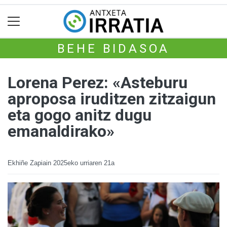
BEHE BIDASOA
Lorena Perez: «Asteburu
aproposa iruditzen zitzaigun
eta gogo anitz dugu
emanaldirako»
Ekhiñe Zapiain
2025eko urriaren 21a