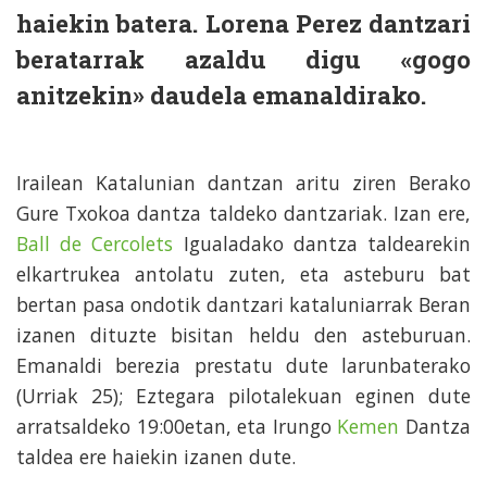
haiekin batera. Lorena Perez dantzari
beratarrak azaldu digu «gogo
anitzekin» daudela emanaldirako.
Irailean Katalunian dantzan aritu ziren Berako
Gure Txokoa dantza taldeko dantzariak. Izan ere,
Ball de Cercolets
Igualadako dantza taldearekin
elkartrukea antolatu zuten, eta asteburu bat
bertan pasa ondotik dantzari kataluniarrak Beran
izanen dituzte bisitan heldu den asteburuan.
Emanaldi berezia prestatu dute larunbaterako
(Urriak 25); Eztegara pilotalekuan eginen dute
arratsaldeko 19:00etan, eta Irungo
Kemen
Dantza
taldea ere haiekin izanen dute.