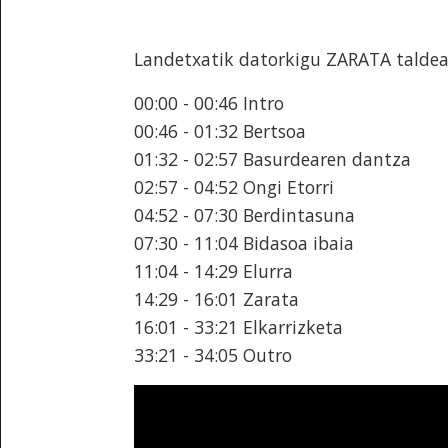
Landetxatik datorkigu ZARATA taldea
00:00 - 00:46 Intro
00:46 - 01:32 Bertsoa
01:32 - 02:57 Basurdearen dantza
02:57 - 04:52 Ongi Etorri
04:52 - 07:30 Berdintasuna
07:30 - 11:04 Bidasoa ibaia
11:04 - 14:29 Elurra
14:29 - 16:01 Zarata
16:01 - 33:21 Elkarrizketa
33:21 - 34:05 Outro