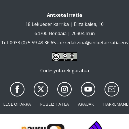
Antxeta Irratia
18 Lekueder karrika | Eliza kalea, 10
64700 Hendaia | 20304 Irun
Tel: 0033 (0) 5 59 48 36 65 -
erredakzioa@antxetairratia.eus
Codesyntaxek garatua
LEGE OHARRA
PUBLIZITATEA
ARAUAK
HARREMANE