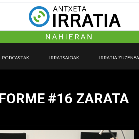
NAHIERAN
PODCASTAK
IRRATSAIOAK
IRRATIA ZUZENE
FORME #16 ZARATA