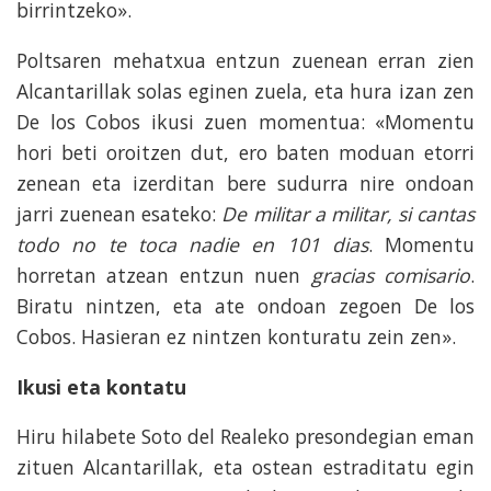
birrintzeko».
Poltsaren mehatxua entzun zuenean erran zien
Alcantarillak solas eginen zuela, eta hura izan zen
De los Cobos ikusi zuen momentua: «Momentu
hori beti oroitzen dut, ero baten moduan etorri
zenean eta izerditan bere sudurra nire ondoan
jarri zuenean esateko:
De militar a militar, si cantas
todo no te toca nadie en 101 dias
. Momentu
horretan atzean entzun nuen
gracias comisario
.
Biratu nintzen, eta ate ondoan zegoen De los
Cobos. Hasieran ez nintzen konturatu zein zen».
Ikusi eta kontatu
Hiru hilabete Soto del Realeko presondegian eman
zituen Alcantarillak, eta ostean estraditatu egin