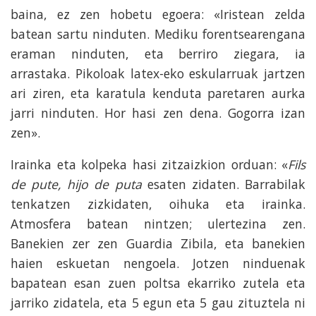
baina, ez zen hobetu egoera: «Iristean zelda
batean sartu ninduten. Mediku forentsearengana
eraman ninduten, eta berriro ziegara, ia
arrastaka. Pikoloak latex-eko eskularruak jartzen
ari ziren, eta karatula kenduta paretaren aurka
jarri ninduten. Hor hasi zen dena. Gogorra izan
zen».
Irainka eta kolpeka hasi zitzaizkion orduan: «
Fils
de pute, hijo de puta
esaten zidaten. Barrabilak
tenkatzen zizkidaten, oihuka eta irainka.
Atmosfera batean nintzen; ulertezina zen.
Banekien zer zen Guardia Zibila, eta banekien
haien eskuetan nengoela. Jotzen ninduenak
bapatean esan zuen poltsa ekarriko zutela eta
jarriko zidatela, eta 5 egun eta 5 gau zituztela ni