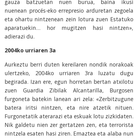
gauza batzuetan nuen burua, baina ikusi
nuenean procés-eko errepresio arduretan zegoela
eta ohartu nintzenean zein lotura zuen Estatuko
aparatuekin… hor mugitzen hasi nintzen»,
adierazi du.
2004ko urriaren 3a
Aurkeztu berri duten kereilaren nondik norakoak
ulertzeko, 2004ko urriaren 3ra luzatu dugu
begirada. Izan ere, egun horretan bertan atxilotu
zuen Guardia Zibilak Alcantarilla, Burgosen
furgoneta batekin lanean ari zela: «Zerbitzugune
batera iritsi nintzen, eta nire atzetik nituen.
Furgonetatik aterarazi eta eskuak lotu zizkidaten.
Nik galdetu nien zer gertatzen zen, eta terrorista
nintzela esaten hasi ziren. Emaztea eta alaba nun