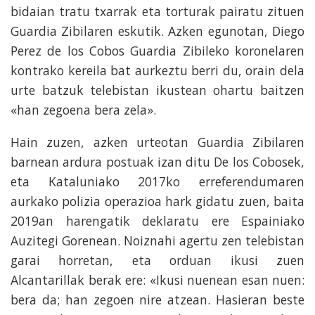
bidaian tratu txarrak eta torturak pairatu zituen
Guardia Zibilaren eskutik. Azken egunotan, Diego
Perez de los Cobos Guardia Zibileko koronelaren
kontrako kereila bat aurkeztu berri du, orain dela
urte batzuk telebistan ikustean ohartu baitzen
«han zegoena bera zela».
Hain zuzen, azken urteotan Guardia Zibilaren
barnean ardura postuak izan ditu De los Cobosek,
eta Kataluniako 2017ko erreferendumaren
aurkako polizia operazioa hark gidatu zuen, baita
2019an harengatik deklaratu ere Espainiako
Auzitegi Gorenean. Noiznahi agertu zen telebistan
garai horretan, eta orduan ikusi zuen
Alcantarillak berak ere: «Ikusi nuenean esan nuen:
bera da; han zegoen nire atzean. Hasieran beste