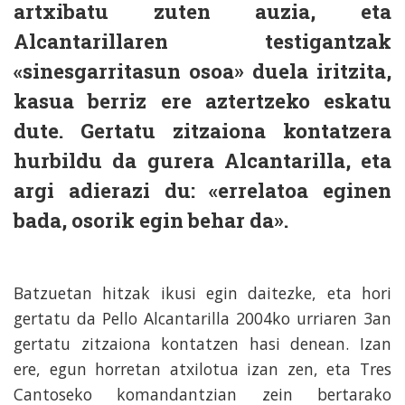
artxibatu zuten auzia, eta
Alcantarillaren testigantzak
«sinesgarritasun osoa» duela iritzita,
kasua berriz ere aztertzeko eskatu
dute. Gertatu zitzaiona kontatzera
hurbildu da gurera Alcantarilla, eta
argi adierazi du: «errelatoa eginen
bada, osorik egin behar da».
Batzuetan hitzak ikusi egin daitezke, eta hori
gertatu da Pello Alcantarilla 2004ko urriaren 3an
gertatu zitzaiona kontatzen hasi denean. Izan
ere, egun horretan atxilotua izan zen, eta Tres
Cantoseko komandantzian zein bertarako