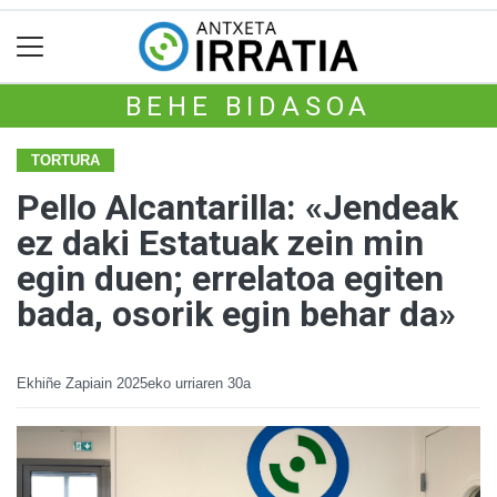
BEHE BIDASOA
TORTURA
Pello Alcantarilla: «Jendeak
ez daki Estatuak zein min
egin duen; errelatoa egiten
bada, osorik egin behar da»
Ekhiñe Zapiain
2025eko urriaren 30a