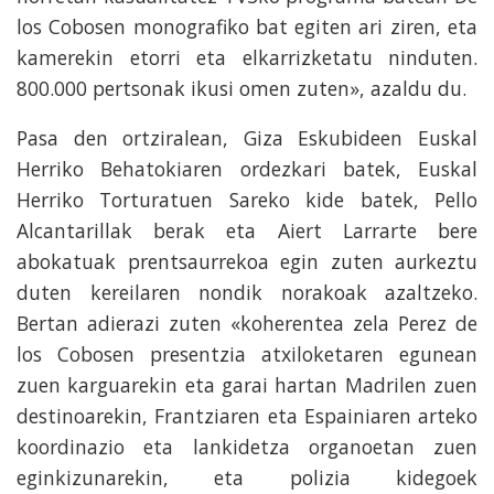
los Cobosen monografiko bat egiten ari ziren, eta
kamerekin etorri eta elkarrizketatu ninduten.
800.000 pertsonak ikusi omen zuten», azaldu du.
Pasa den ortziralean, Giza Eskubideen Euskal
Herriko Behatokiaren ordezkari batek, Euskal
Herriko Torturatuen Sareko kide batek, Pello
Alcantarillak berak eta Aiert Larrarte bere
abokatuak prentsaurrekoa egin zuten aurkeztu
duten kereilaren nondik norakoak azaltzeko.
Bertan adierazi zuten «koherentea zela Perez de
los Cobosen presentzia atxiloketaren egunean
zuen karguarekin eta garai hartan Madrilen zuen
destinoarekin, Frantziaren eta Espainiaren arteko
koordinazio eta lankidetza organoetan zuen
eginkizunarekin, eta polizia kidegoek