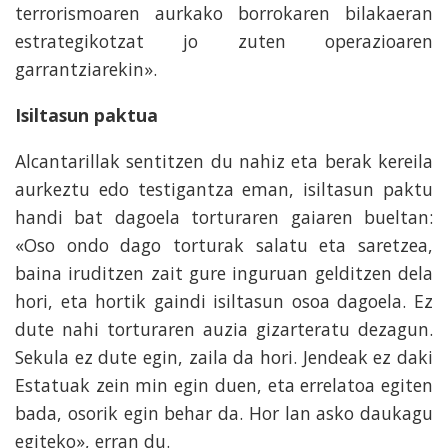
terrorismoaren aurkako borrokaren bilakaeran
estrategikotzat jo zuten operazioaren
garrantziarekin».
Isiltasun paktua
Alcantarillak sentitzen du nahiz eta berak kereila
aurkeztu edo testigantza eman, isiltasun paktu
handi bat dagoela torturaren gaiaren bueltan:
«Oso ondo dago torturak salatu eta saretzea,
baina iruditzen zait gure inguruan gelditzen dela
hori, eta hortik gaindi isiltasun osoa dagoela. Ez
dute nahi torturaren auzia gizarteratu dezagun.
Sekula ez dute egin, zaila da hori. Jendeak ez daki
Estatuak zein min egin duen, eta errelatoa egiten
bada, osorik egin behar da. Hor lan asko daukagu
egiteko», erran du.