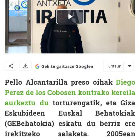
Entzun
Gehitu gaitzazu Googlen
Pello Alcantarilla preso oihak
Diego
Perez de los Cobosen kontrako kereila
aurkeztu du
torturengatik, eta Giza
Eskubideen Euskal Behatokiak
(GEBehatokia) eskatu du berriz ere
irekitzeko salaketa. 2005ean