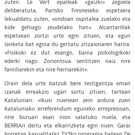
zuten. Le Vert epaileak «gaizki» zegoela
deliberatuta, Parisko Fresneseko espetxera
lekualdatu zuten, «ondoan ospitalea zuelako eta
kide gehiago zeudelako han». Alcantarillak
espetxean zortzi urte egin zituen, eta egun
lanketa bat egina du gertatu zitzaionaren harira:
«Fisikoki ez dut esango, baina psikologikoki
ederki nago. Zoriontsua sentitzen naiz nire
familiarekin eta nire herriarekin».
Orain dela urte batzuk bere testigantza eman
izanak erreakzio ugari sortu zituen, tartean
Katalunian: «Ikusi nuenean zein ardura zuen
Kataluniako erreferendum eguneko errepresioan,
nire buruari esan nion salatuko nuela, eta
BERRIAri deitu eta elkarrizketa egin nuen. Garai
horretan kasualitatez TV3ko programa batean De