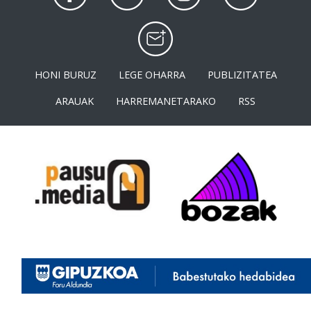
HONI BURUZ
LEGE OHARRA
PUBLIZITATEA
ARAUAK
HARREMANETARAKO
RSS