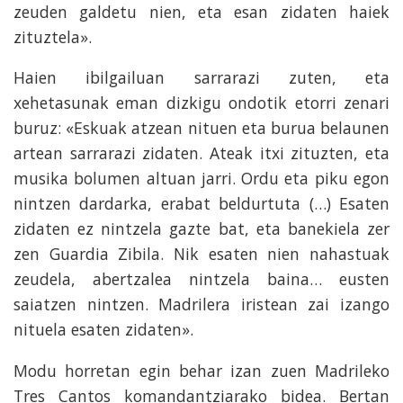
zeuden galdetu nien, eta esan zidaten haiek
zituztela».
Haien ibilgailuan sarrarazi zuten, eta
xehetasunak eman dizkigu ondotik etorri zenari
buruz: «Eskuak atzean nituen eta burua belaunen
artean sarrarazi zidaten. Ateak itxi zituzten, eta
musika bolumen altuan jarri. Ordu eta piku egon
nintzen dardarka, erabat beldurtuta (…) Esaten
zidaten ez nintzela gazte bat, eta banekiela zer
zen Guardia Zibila. Nik esaten nien nahastuak
zeudela, abertzalea nintzela baina… eusten
saiatzen nintzen. Madrilera iristean zai izango
nituela esaten zidaten».
Modu horretan egin behar izan zuen Madrileko
Tres Cantos komandantziarako bidea. Bertan