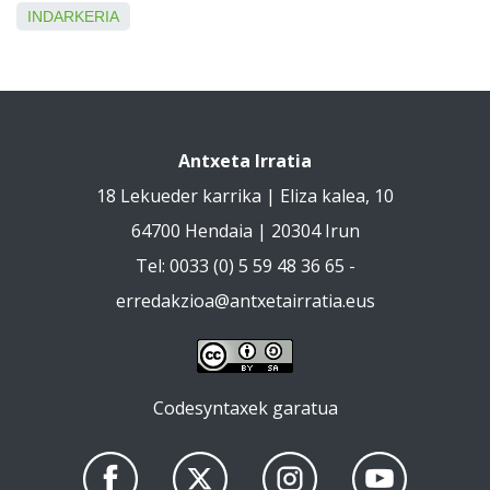
INDARKERIA
Antxeta Irratia
18 Lekueder karrika | Eliza kalea, 10
64700 Hendaia | 20304 Irun
Tel: 0033 (0) 5 59 48 36 65 -
erredakzioa@antxetairratia.eus
Codesyntaxek garatua