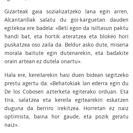
Gizarteak gaia sozializatzeko lana egin arren,
Alcantarillak salatu du goi-karguetan dauden
egitekoa ere badela: «Beti egon da isiltasun paktu
handi bat, eta hortik ateratzea eta blokeo hori
puskatzea oso zaila da. Beldur asko dute, miseria
morala baitute egin dutenarekin, eta badakite
orain artean ez dutela onartu».
Hala ere, kereilarekin hasi duen bidean segitzeko
prestu agertu da: «Behatokiak lan ederra egin du
De los Cobosen azterketa egiterako orduan. Eta
tira, salatzea eta kereila egitearekin eskatzen
duguna da berriro irekitzea. Horretan ez naiz
optimista, baina hor gaude, eta pozik geratu
naiz».