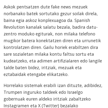
Askok pentsatzen dute fake news mezuek
norbanako batek sortutako gezur soilak direla,
baina egia askoz konplexuagoa da. Spanish
Revolution kanalak salatu bezala, badira datu-
zentro moduko egiturak, non milaka telefono
mugikor batera konektatzen diren eta urrunetik
kontrolatzen diren. Gailu horiek erabiltzen dira
sare sozialetan milaka kontu faltsu sortu eta
kudeatzeko, eta adimen artifizialaren edo langile
talde baten bidez, iritziak, mezuak eta
eztabaidak etengabe elikatzeko.
Horrelako sistemak erabili izan dituzte, adibidez,
Trumpen inguruko taldeek edo Israelgo
gobernuak euren aldeko iritziak zabaltzeko
Instagramen eta X (Twitter) bezalako