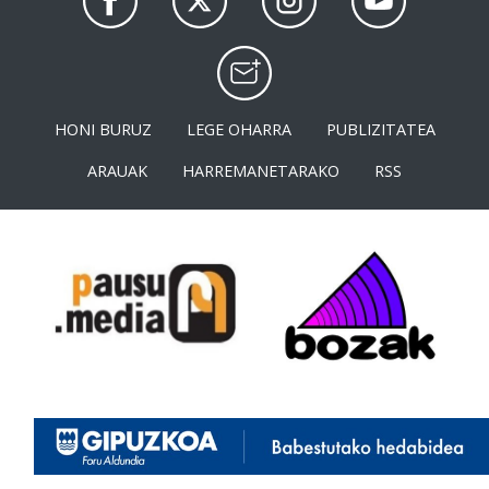
HONI BURUZ
LEGE OHARRA
PUBLIZITATEA
ARAUAK
HARREMANETARAKO
RSS