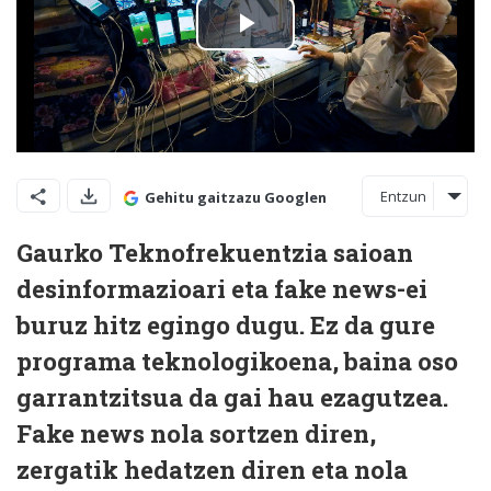
Entzun
Gehitu gaitzazu Googlen
Gaurko Teknofrekuentzia saioan
desinformazioari eta fake news-ei
buruz hitz egingo dugu. Ez da gure
programa teknologikoena, baina oso
garrantzitsua da gai hau ezagutzea.
Fake news nola sortzen diren,
zergatik hedatzen diren eta nola