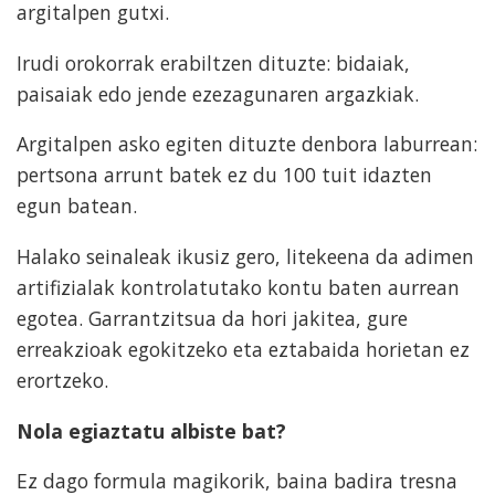
argitalpen gutxi.
Irudi orokorrak erabiltzen dituzte: bidaiak,
paisaiak edo jende ezezagunaren argazkiak.
Argitalpen asko egiten dituzte denbora laburrean:
pertsona arrunt batek ez du 100 tuit idazten
egun batean.
Halako seinaleak ikusiz gero, litekeena da adimen
artifizialak kontrolatutako kontu baten aurrean
egotea. Garrantzitsua da hori jakitea, gure
erreakzioak egokitzeko eta eztabaida horietan ez
erortzeko.
Nola egiaztatu albiste bat?
Ez dago formula magikorik, baina badira tresna