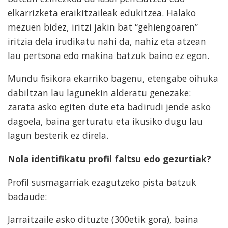
elkarrizketa eraikitzaileak edukitzea. Halako
mezuen bidez, iritzi jakin bat “gehiengoaren”
iritzia dela irudikatu nahi da, nahiz eta atzean
lau pertsona edo makina batzuk baino ez egon.
Mundu fisikora ekarriko bagenu, etengabe oihuka
dabiltzan lau lagunekin alderatu genezake:
zarata asko egiten dute eta badirudi jende asko
dagoela, baina gerturatu eta ikusiko dugu lau
lagun besterik ez direla.
Nola identifikatu profil faltsu edo gezurtiak?
Profil susmagarriak ezagutzeko pista batzuk
badaude:
Jarraitzaile asko dituzte (300etik gora), baina