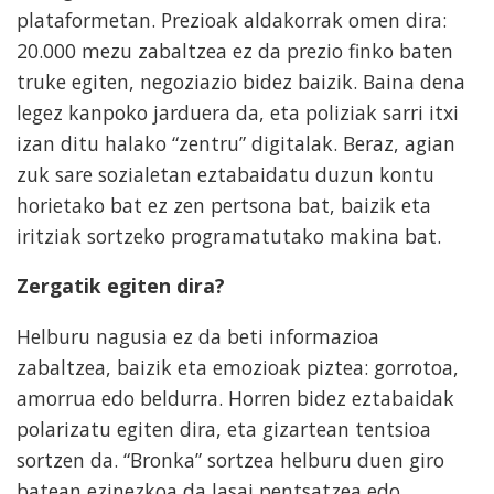
plataformetan. Prezioak aldakorrak omen dira:
20.000 mezu zabaltzea ez da prezio finko baten
truke egiten, negoziazio bidez baizik. Baina dena
legez kanpoko jarduera da, eta poliziak sarri itxi
izan ditu halako “zentru” digitalak. Beraz, agian
zuk sare sozialetan eztabaidatu duzun kontu
horietako bat ez zen pertsona bat, baizik eta
iritziak sortzeko programatutako makina bat.
Zergatik egiten dira?
Helburu nagusia ez da beti informazioa
zabaltzea, baizik eta emozioak piztea: gorrotoa,
amorrua edo beldurra. Horren bidez eztabaidak
polarizatu egiten dira, eta gizartean tentsioa
sortzen da. “Bronka” sortzea helburu duen giro
batean ezinezkoa da lasai pentsatzea edo