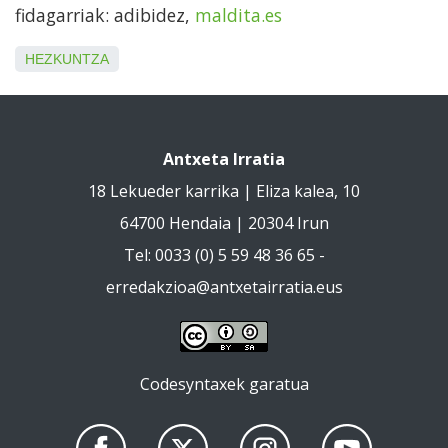
fidagarriak: adibidez,
maldita.es
HEZKUNTZA
Antxeta Irratia
18 Lekueder karrika | Eliza kalea, 10
64700 Hendaia | 20304 Irun
Tel: 0033 (0) 5 59 48 36 65 -
erredakzioa@antxetairratia.eus
Codesyntaxek garatua