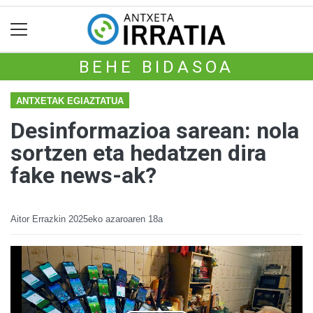
BEHE BIDASOA
ANTXETAK EGIAZTATUA
Desinformazioa sarean: nola
sortzen eta hedatzen dira
fake news-ak?
Aitor Errazkin
2025eko azaroaren 18a