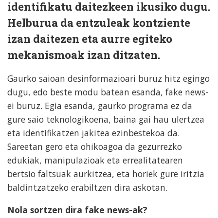
identifikatu daitezkeen ikusiko dugu.
Helburua da entzuleak kontziente
izan daitezen eta aurre egiteko
mekanismoak izan ditzaten.
Gaurko saioan desinformazioari buruz hitz egingo
dugu, edo beste modu batean esanda, fake news-
ei buruz. Egia esanda, gaurko programa ez da
gure saio teknologikoena, baina gai hau ulertzea
eta identifikatzen jakitea ezinbestekoa da.
Sareetan gero eta ohikoagoa da gezurrezko
edukiak, manipulazioak eta errealitatearen
bertsio faltsuak aurkitzea, eta horiek gure iritzia
baldintzatzeko erabiltzen dira askotan.
Nola sortzen dira fake news-ak?