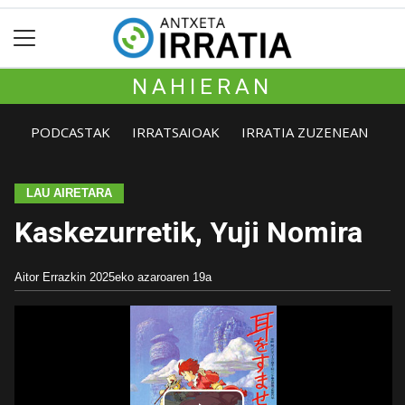
NAHIERAN
PODCASTAK
IRRATSAIOAK
IRRATIA ZUZENEAN
LAU AIRETARA
Kaskezurretik, Yuji Nomira
Aitor Errazkin
2025eko azaroaren 19a