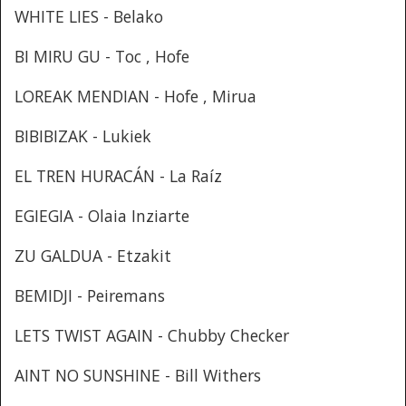
WHITE LIES - Belako
BI MIRU GU - Toc , Hofe
LOREAK MENDIAN - Hofe , Mirua
BIBIBIZAK - Lukiek
EL TREN HURACÁN - La Raíz
EGIEGIA - Olaia Inziarte
ZU GALDUA - Etzakit
BEMIDJI - Peiremans
LETS TWIST AGAIN - Chubby Checker
AINT NO SUNSHINE - Bill Withers