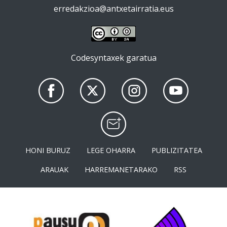
erredakzioa@antxetairratia.eus
Codesyntaxek garatua
HONI BURUZ
LEGE OHARRA
PUBLIZITATEA
ARAUAK
HARREMANETARAKO
RSS