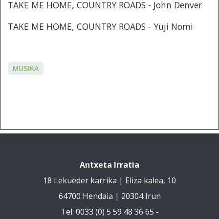
TAKE ME HOME, COUNTRY ROADS - John Denver
TAKE ME HOME, COUNTRY ROADS - Yuji Nomi
MUSIKA
Antxeta Irratia
18 Lekueder karrika | Eliza kalea, 10
64700 Hendaia | 20304 Irun
Tel: 0033 (0) 5 59 48 36 65 -