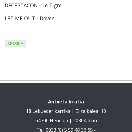
DECEPTACON - Le Tigre
LET ME OUT - Dover
MUSIKA
Antxeta Irratia
18 Lekueder karrika | Eliza kalea, 10
64700 Hendaia | 20304 Irun
Tel: 0033 (0) 5 59 48 36 65 -