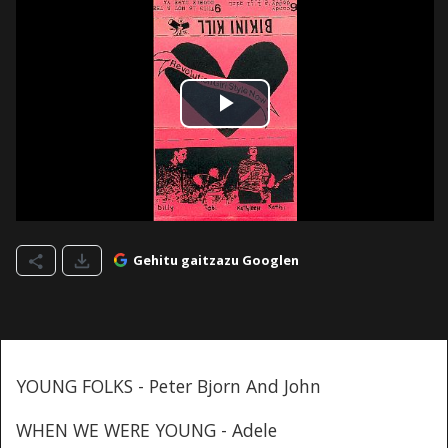
Gehitu gaitzazu Googlen
YOUNG FOLKS - Peter Bjorn And John
WHEN WE WERE YOUNG - Adele