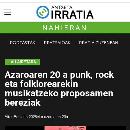
NAHIERAN
PODCASTAK
IRRATSAIOAK
IRRATIA ZUZENEAN
LAU AIRETARA
Azaroaren 20 a punk, rock
eta folklorearekin
musikatzeko proposamen
bereziak
Aitor Errazkin
2025eko azaroaren 20a