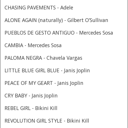
CHASING PAVEMENTS - Adele
ALONE AGAIN (naturally) - Gilbert O’Sullivan
PUEBLOS DE GESTO ANTIGUO - Mercedes Sosa
CAMBIA - Mercedes Sosa
PALOMA NEGRA - Chavela Vargas
LITTLE BLUE GIRL BLUE - Janis Joplin
PEACE OF MY GEART - Janis Joplin
CRY BABY - Janis Joplin
REBEL GIRL - Bikini Kill
REVOLUTION GIRL STYLE - Bikini Kill