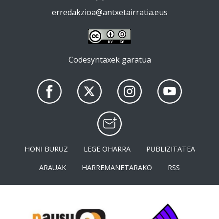
erredakzioa@antxetairratia.eus
Codesyntaxek garatua
HONI BURUZ
LEGE OHARRA
PUBLIZITATEA
ARAUAK
HARREMANETARAKO
RSS