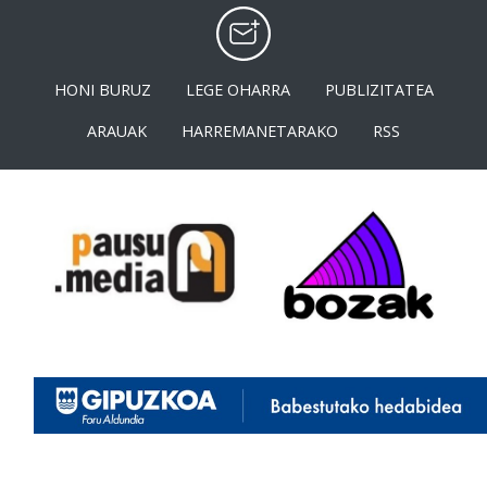
HONI BURUZ
LEGE OHARRA
PUBLIZITATEA
ARAUAK
HARREMANETARAKO
RSS