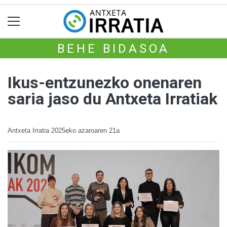
BEHE BIDASOA
Ikus-entzunezko onenaren
saria jaso du Antxeta Irratiak
Antxeta Irratia
2025eko azaroaren 21a