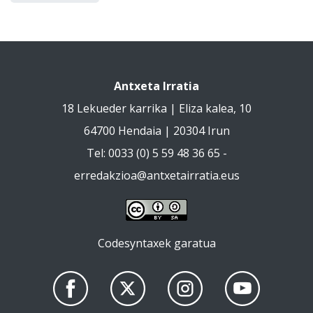
Antxeta Irratia
18 Lekueder karrika | Eliza kalea, 10
64700 Hendaia | 20304 Irun
Tel: 0033 (0) 5 59 48 36 65 -
erredakzioa@antxetairratia.eus
Codesyntaxek garatua