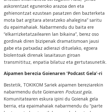
askorentzat eguneroko arazoa den eta
gehienontzat ezustean pasatzen den bazterketa
mota bat argitara ateratzeko ahalegina” saritu
du epaimahaiak. Nabarmendu du baita ere
“elkarrizketatzailearen lan bikaina”, berez oso
gordinak diren bizipenak dramatismoan jausi
gabe eta patxadaz adierazi dituelako, egoera
biolentoak direnak lasaitasun giroan
transmitituz, enpatia bilatuz eta gertutasunetik.
Aipamen berezia Goienaren ‘Podcast Gela’-ri
Bestetik, TOKIKOM Sariek aipamen bereziarekin
nabarmendu dute Goienaren
Podcast gela.
Komunitatearen eskura ipini du Goienak gela
berria, eta epaimahaiak nabarmendu du “parte