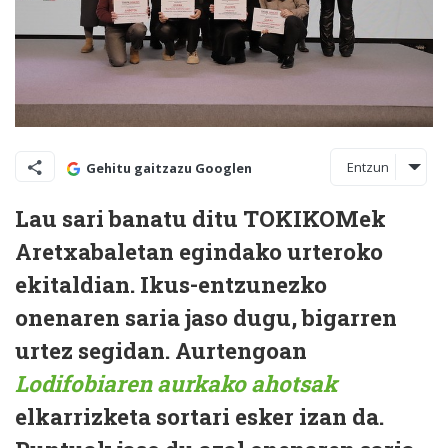
Entzun
Gehitu gaitzazu Googlen
Lau sari banatu ditu TOKIKOMek
Aretxabaletan egindako urteroko
ekitaldian. Ikus-entzunezko
onenaren saria jaso dugu, bigarren
urtez segidan. Aurtengoan
Lodifobiaren aurkako ahotsak
elkarrizketa sortari esker izan da.