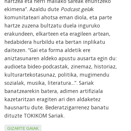
hartzea eta herri mailako sareak ehuntzeko
ekimena”. Azaldu dute
Podcast gela
k
komunitateari ahotsa eman diola, eta parte
hartze zuzena bultzatu duela inguruko
erakundeen, elkarteen eta eragileen artean,
hedabidera hurbildu eta bertan inplikatu
daitezen. “Gai eta forma aldetik ere
aniztasunaren aldeko apustu ausarta egin du:
audioeta bideo-podcastak, zinemaz, historiaz,
kulturartekotasunaz, politika, mugimendu
sozialak, musika, literatura...”. Sariak
banatzearekin batera, adimen artifiziala
kazetaritzan eragiten ari den aldaketez
hausnartu dute. Bederatzigarrenez banatu
dituzte TOKIKOM Sariak.
GIZARTE GAIAK