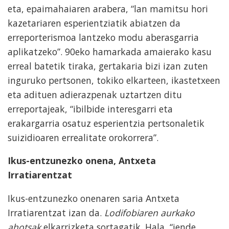
eta, epaimahaiaren arabera, “lan mamitsu hori
kazetariaren esperientziatik abiatzen da
erreporterismoa lantzeko modu aberasgarria
aplikatzeko”. 90eko hamarkada amaierako kasu
erreal batetik tiraka, gertakaria bizi izan zuten
inguruko pertsonen, tokiko elkarteen, ikastetxeen
eta adituen adierazpenak uztartzen ditu
erreportajeak, “ibilbide interesgarri eta
erakargarria osatuz esperientzia pertsonaletik
suizidioaren errealitate orokorrera”.
Ikus-entzunezko onena, Antxeta
Irratiarentzat
Ikus-entzunezko onenaren saria Antxeta
Irratiarentzat izan da.
Lodifobiaren aurkako
ahotsak
elkarrizketa sortagatik. Hala, “jende