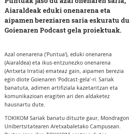
Puntuak jaso du azal onenaren saria,
Aiaraldeak eduki onenarena eta
aipamen bereziaren saria eskuratu du
Goienaren Podcast gela proiektuak.
Azal onenarena (‘Puntua’), eduki onenarena
(Aiaraldea) eta ikus-entzunezko onenarena
(Antxeta Irratia) emateaz gain, aipamen berezia
egin diote Goienaren ‘Podcast-gela’-ri. Sariak
banatuta, adimen artifiziala kazetaritzan eta
komunikazioan eragiten ari den aldaketez
hausnartu dute.
TOKIKOM Sariak banatu dituzte gaur, Mondragon
Unibertsitatearen Aretxabaletako Campusean.