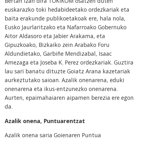
Bertan izan dira TOKIKOM osatzen duten
euskarazko toki hedabideetako ordezkariak eta
baita erakunde publikoetakoak ere, hala nola,
Eusko Jaurlaritzako eta Nafarroako Gobernuko
Aitor Aldasoro eta Jabier Arakama, eta
Gipuzkoako, Bizkaiko zein Arabako Foru
Aldundietako, Garbiñe Mendizabal, Isaac
Amezaga eta Joseba K. Perez ordezkariak. Guztira
lau sari banatu dituzte Goiatz Arana kazetariak
aurkeztutako saioan. Azalik onenarena, eduki
onenarena eta ikus-entzunezko onenarena.
Aurten, epaimahaiaren aipamen berezia ere egon
da.
Azalik onena, Puntuarentzat
Azalik onena saria Goienaren Puntua