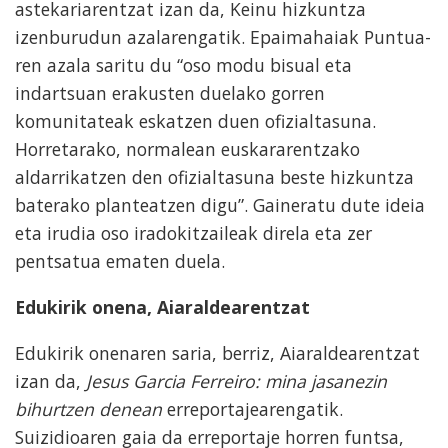
astekariarentzat izan da, Keinu hizkuntza
izenburudun azalarengatik. Epaimahaiak Puntua-
ren azala saritu du “oso modu bisual eta
indartsuan erakusten duelako gorren
komunitateak eskatzen duen ofizialtasuna.
Horretarako, normalean euskararentzako
aldarrikatzen den ofizialtasuna beste hizkuntza
baterako planteatzen digu”. Gaineratu dute ideia
eta irudia oso iradokitzaileak direla eta zer
pentsatua ematen duela.
Edukirik onena, Aiaraldearentzat
Edukirik onenaren saria, berriz, Aiaraldearentzat
izan da,
Jesus Garcia Ferreiro: mina jasanezin
bihurtzen denean
erreportajearengatik.
Suizidioaren gaia da erreportaje horren funtsa,