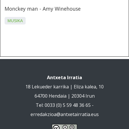
Monckey man - Amy Winehouse
MUSIKA
Antxeta Irratia
18 Lekueder karrika | Eliza kalea, 10
64700 Hendaia | 20304 Irun
Tel: 0033 (0) 5 59 48 36 65 -
erredakzioa@antxetairratia.eus