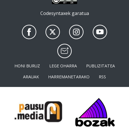
Codesyntaxek garatua
HONI BURUZ
LEGE OHARRA
PUBLIZITATEA
ARAUAK
HARREMANETARAKO
RSS