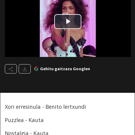
Gehitu gaitzazu Googlen
Xori erresinula - Benito lertxundi
Puzzlea - Kauta
Nostalgia - Kauta