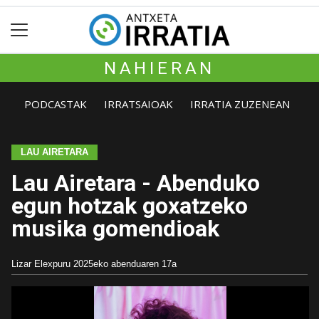
NAHIERAN
PODCASTAK
IRRATSAIOAK
IRRATIA ZUZENEAN
LAU AIRETARA
Lau Airetara - Abenduko
egun hotzak goxatzeko
musika gomendioak
Lizar Elexpuru
2025eko abenduaren 17a