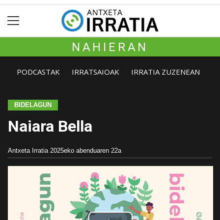
NAHIERAN
PODCASTAK
IRRATSAIOAK
IRRATIA ZUZENEAN
BIDELAGUN
Naiara Bella
Antxeta Irratia
2025eko abenduaren 22a