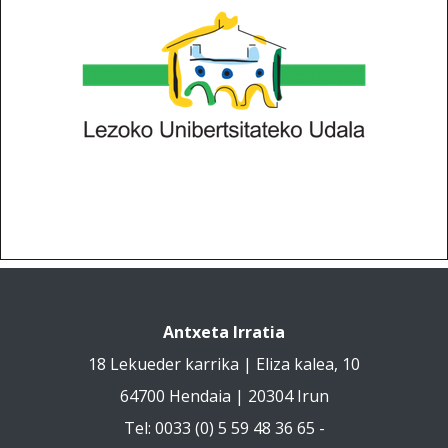
Antxeta Irratia
18 Lekueder karrika | Eliza kalea, 10
64700 Hendaia | 20304 Irun
Tel: 0033 (0) 5 59 48 36 65 -