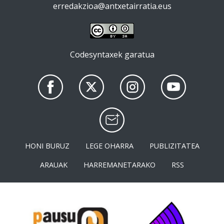
erredakzioa@antxetairratia.eus
Codesyntaxek garatua
HONI BURUZ
LEGE OHARRA
PUBLIZITATEA
ARAUAK
HARREMANETARAKO
RSS