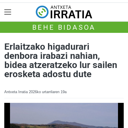
BEHE BIDASOA
Erlaitzako higadurari
denbora irabazi nahian,
bidea atzeratzeko lur sailen
erosketa adostu dute
Antxeta Irratia
2026ko urtarrilaren 19a