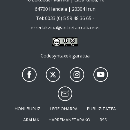
64700 Hendaia | 20304 Irun
Tel: 0033 (0) 5 59 48 36 65 -
erredakzioa@antxetairratia.eus
Codesyntaxek garatua
HONI BURUZ
LEGE OHARRA
PUBLIZITATEA
ARAUAK
HARREMANETARAKO
RSS