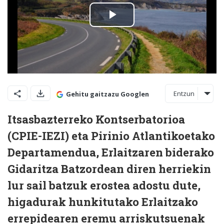
Entzun
Gehitu gaitzazu Googlen
Itsasbazterreko Kontserbatorioa
(CPIE-IEZI) eta Pirinio Atlantikoetako
Departamendua, Erlaitzaren biderako
Gidaritza Batzordean diren herriekin
lur sail batzuk erostea adostu dute,
higadurak hunkitutako Erlaitzako
errepidearen eremu arriskutsuenak