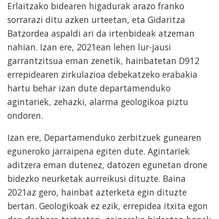
Erlaitzako bidearen higadurak arazo franko
sorrarazi ditu azken urteetan, eta Gidaritza
Batzordea aspaldi ari da irtenbideak atzeman
nahian. Izan ere, 2021ean lehen lur-jausi
garrantzitsua eman zenetik, hainbatetan D912
errepidearen zirkulazioa debekatzeko erabakia
hartu behar izan dute departamenduko
agintariek, zehazki, alarma geologikoa piztu
ondoren.
Izan ere, Departamenduko zerbitzuek gunearen
eguneroko jarraipena egiten dute. Agintariek
aditzera eman dutenez, datozen egunetan drone
bidezko neurketak aurreikusi dituzte. Baina
2021az gero, hainbat azterketa egin dituzte
bertan. Geologikoak ez ezik, errepidea itxita egon