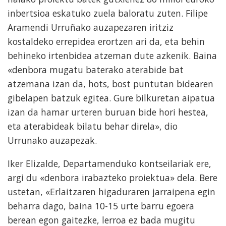
inbertsioa eskatuko zuela baloratu zuten. Filipe
Aramendi Urruñako auzapezaren iritziz
kostaldeko errepidea erortzen ari da, eta behin
behineko irtenbidea atzeman dute azkenik. Baina
«denbora mugatu baterako aterabide bat
atzemana izan da, hots, bost puntutan bidearen
gibelapen batzuk egitea. Gure bilkuretan aipatua
izan da hamar urteren buruan bide hori hestea,
eta aterabideak bilatu behar direla», dio
Urrunako auzapezak.
Iker Elizalde, Departamenduko kontseilariak ere,
argi du «denbora irabazteko proiektua» dela. Bere
ustetan, «Erlaitzaren higaduraren jarraipena egin
beharra dago, baina 10-15 urte barru egoera
berean egon gaitezke, lerroa ez bada mugitu