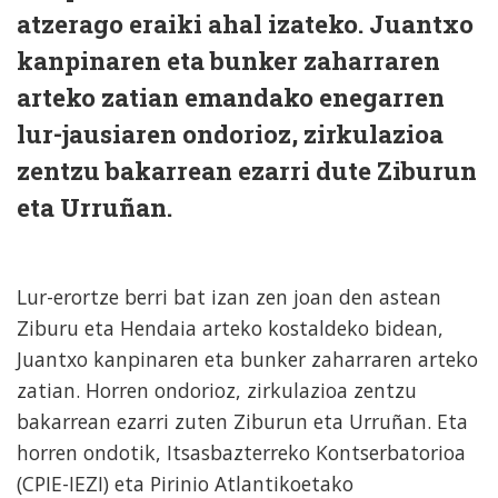
atzerago eraiki ahal izateko. Juantxo
kanpinaren eta bunker zaharraren
arteko zatian emandako enegarren
lur-jausiaren ondorioz, zirkulazioa
zentzu bakarrean ezarri dute Ziburun
eta Urruñan.
Lur-erortze berri bat izan zen joan den astean
Ziburu eta Hendaia arteko kostaldeko bidean,
Juantxo kanpinaren eta bunker zaharraren arteko
zatian. Horren ondorioz, zirkulazioa zentzu
bakarrean ezarri zuten Ziburun eta Urruñan. Eta
horren ondotik, Itsasbazterreko Kontserbatorioa
(CPIE-IEZI) eta Pirinio Atlantikoetako