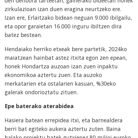
den denbora tarteetan, gainerako bideetan honek
zirkulazioan izan duen eragina neurtzeko ere.
Izan ere, Erlaitzako bidean neguan 9.000 ibilgailu,
eta opor garaietan 16.000 inguru ibiltzen dira
batez bestean.
Hendaiako herriko etxeak bere partetik, 2024ko
maiatzean hainbat astez itxita egon zen epean,
honek Hondartza auzoan izan zuen inpaktu
ekonomikoa aztertu zuen. Eta auzoko
merkatarien eta ostalarien kasuan, %30eko
galerak ondorioztatu zituen.
Epe baterako aterabidea
Hasiera batean errepidea itxi, eta barnealdera
berri bat egiteko aukera aztertu zuten. Baina
halako proiektu batek gutxienez 80 milioi euroko