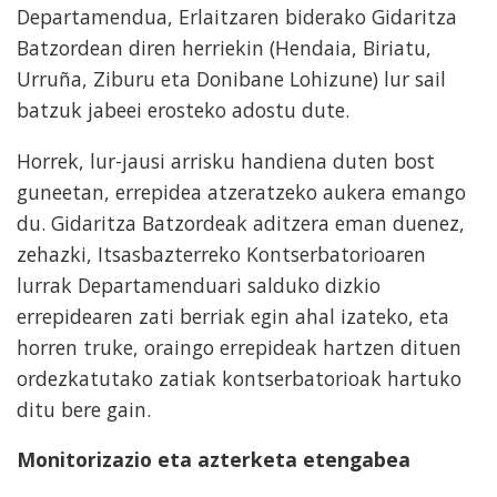
Departamendua, Erlaitzaren biderako Gidaritza
Batzordean diren herriekin (Hendaia, Biriatu,
Urruña, Ziburu eta Donibane Lohizune) lur sail
batzuk jabeei erosteko adostu dute.
Horrek, lur-jausi arrisku handiena duten bost
guneetan, errepidea atzeratzeko aukera emango
du. Gidaritza Batzordeak aditzera eman duenez,
zehazki, Itsasbazterreko Kontserbatorioaren
lurrak Departamenduari salduko dizkio
errepidearen zati berriak egin ahal izateko, eta
horren truke, oraingo errepideak hartzen dituen
ordezkatutako zatiak kontserbatorioak hartuko
ditu bere gain.
Monitorizazio eta azterketa etengabea