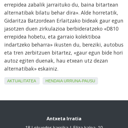
errepidea zabalik jarraituko du, baina bitartean
alternatibak bilatu behar dira». Alde horretatik,
Gidaritza Batzordean Erlaitzako bideak gaur egun
jasotzen duen zirkulazioa berbideratzeko «D810
errepidea hobetu, eta garraio kolektiboa
indartzeko beharra» ikusten du, bereziki, autobus
eta tren zerbitzuen bitartez, «gaur egun bide hori
autoz egiten duenak, hau etxean utz dezan
alternatibak» eskainiz.
AKTUALITATEA
HENDAIA
URRUNA-PAUSU
Antxeta Irratia
18 Lekueder karrika | Eliza kalea, 10