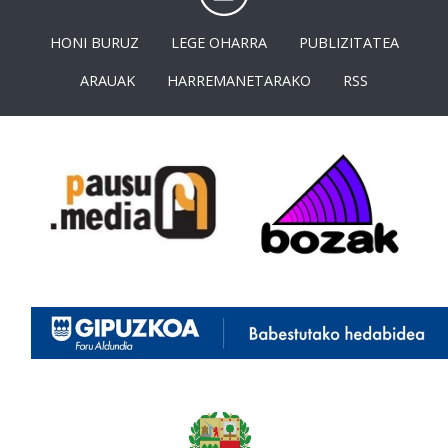
HONI BURUZ
LEGE OHARRA
PUBLIZITATEA
ARAUAK
HARREMANETARAKO
RSS