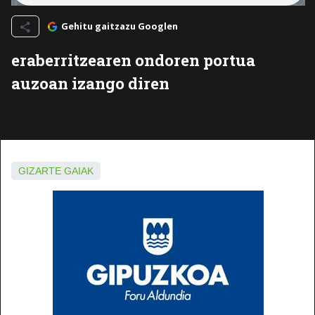
Gehitu gaitzazu Googlen
eraberritzearen ondoren portua
auzoan izango diren
GIZARTE GAIAK