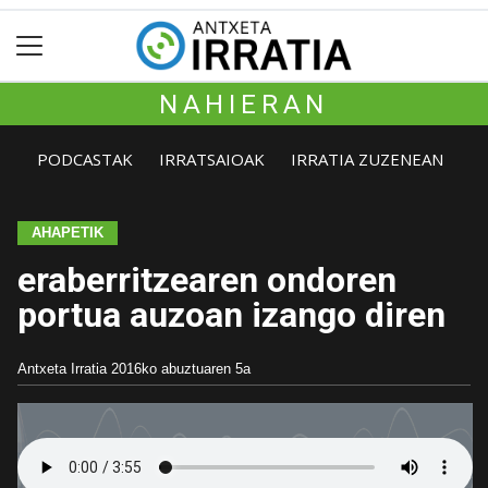
NAHIERAN
PODCASTAK
IRRATSAIOAK
IRRATIA ZUZENEAN
AHAPETIK
eraberritzearen ondoren
portua auzoan izango diren
Antxeta Irratia
2016ko abuztuaren 5a