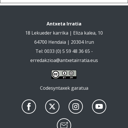
Antxeta Irratia
18 Lekueder karrika | Eliza kalea, 10
64700 Hendaia | 20304 Irun
Tel: 0033 (0) 5 59 48 36 65 -
erredakzioa@antxetairratia.eus
Codesyntaxek garatua