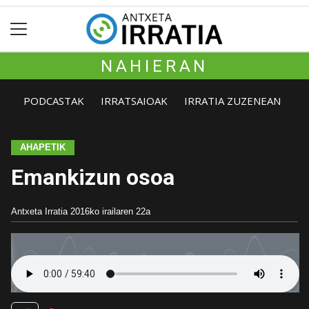
NAHIERAN
PODCASTAK
IRRATSAIOAK
IRRATIA ZUZENEAN
AHAPETIK
Emankizun osoa
Antxeta Irratia
2016ko irailaren 22a