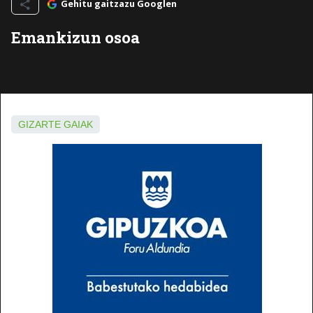
Gehitu gaitzazu Googlen
Emankizun osoa
GIZARTE GAIAK