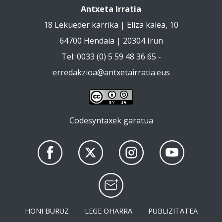
Antxeta Irratia
18 Lekueder karrika | Eliza kalea, 10
64700 Hendaia | 20304 Irun
Tel: 0033 (0) 5 59 48 36 65 -
erredakzioa@antxetairratia.eus
Codesyntaxek garatua
HONI BURUZ
LEGE OHARRA
PUBLIZITATEA