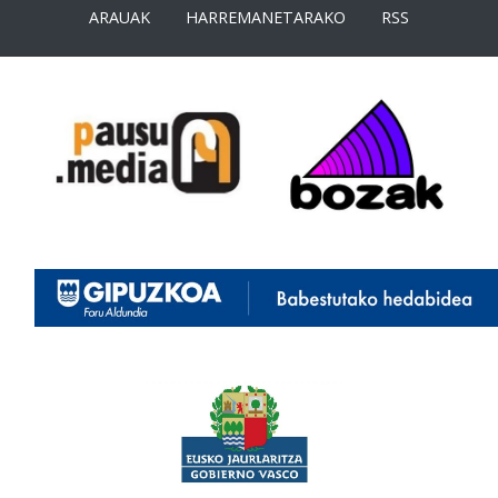
ARAUAK
HARREMANETARAKO
RSS
<