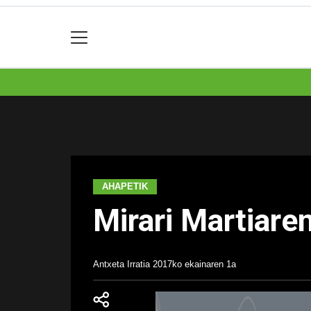
AHAPETIK
Mirari Martiar
Antxeta Irratia
2017ko ekainaren 1a