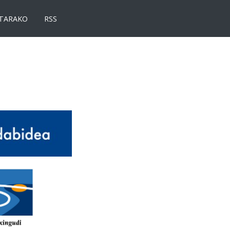
TARAKO
RSS