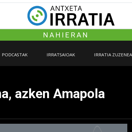
NAHIERAN
PODCASTAK
IRRATSAIOAK
IRRATIA ZUZENE
ena, azken Amapola