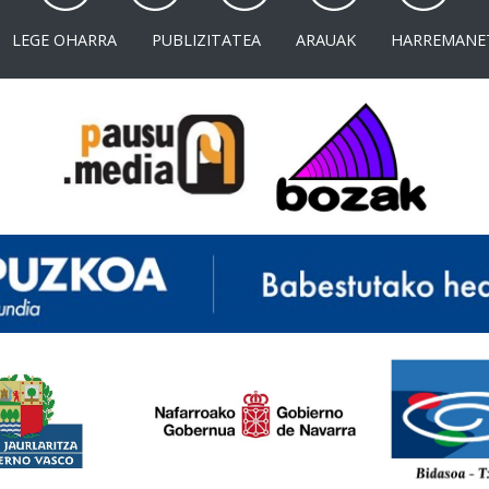
LEGE OHARRA
PUBLIZITATEA
ARAUAK
HARREMANE
<