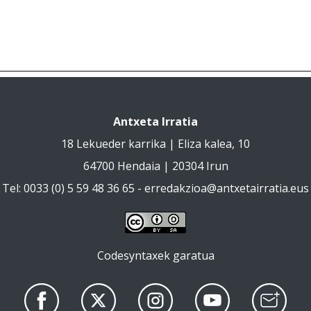
Antxeta Irratia
18 Lekueder karrika | Eliza kalea, 10
64700 Hendaia | 20304 Irun
Tel: 0033 (0) 5 59 48 36 65 -
erredakzioa@antxetairratia.eus
Codesyntaxek garatua