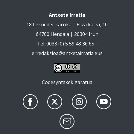
Antxeta Irratia
18 Lekueder karrika | Eliza kalea, 10
64700 Hendaia | 20304 Irun
Tel: 0033 (0) 5 59 48 36 65 -
erredakzioa@antxetairratia.eus
Codesyntaxek garatua