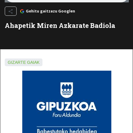
Gehitu gaitzazu Googlen
Ahapetik Miren Azkarate Badiola
GIZARTE GAIAK