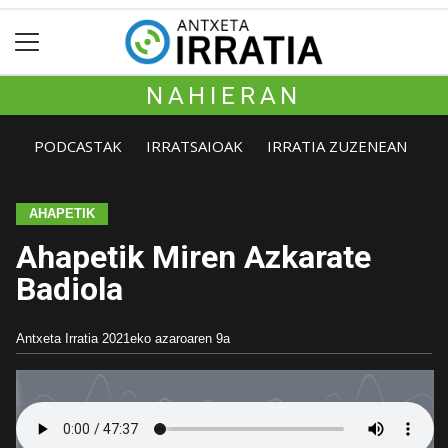
NAHIERAN
PODCASTAK
IRRATSAIOAK
IRRATIA ZUZENEAN
AHAPETIK
Ahapetik Miren Azkarate
Badiola
Antxeta Irratia
2021eko azaroaren 9a