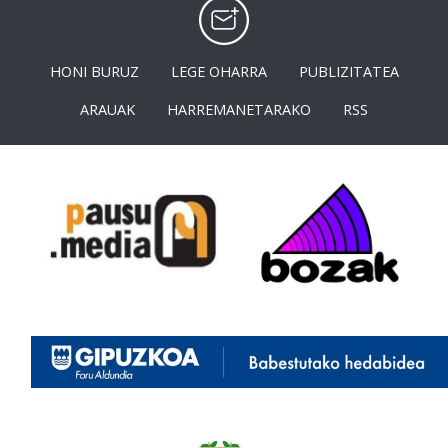
HONI BURUZ
LEGE OHARRA
PUBLIZITATEA
ARAUAK
HARREMANETARAKO
RSS