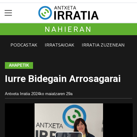
NAHIERAN
PODCASTAK
IRRATSAIOAK
IRRATIA ZUZENEAN
AHAPETIK
Iurre Bidegain Arrosagarai
Antxeta Irratia
2024ko maiatzaren 29a