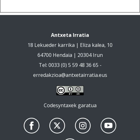
Antxeta Irratia
18 Lekueder karrika | Eliza kalea, 10
64700 Hendaia | 20304 Irun
Tel: 0033 (0) 5 59 48 36 65 -
erredakzioa@antxetairratia.eus
Codesyntaxek garatua