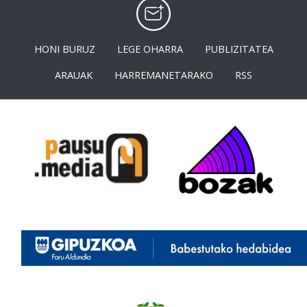
HONI BURUZ
LEGE OHARRA
PUBLIZITATEA
ARAUAK
HARREMANETARAKO
RSS