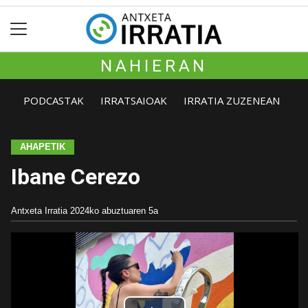
NAHIERAN
PODCASTAK
IRRATSAIOAK
IRRATIA ZUZENEAN
AHAPETIK
Ibane Cerezo
Antxeta Irratia
2024ko abuztuaren 5a