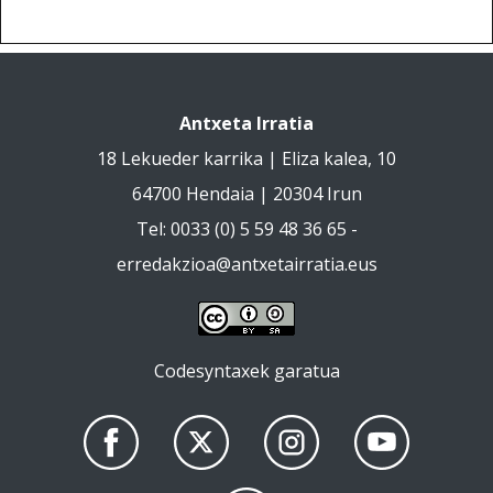
Antxeta Irratia
18 Lekueder karrika | Eliza kalea, 10
64700 Hendaia | 20304 Irun
Tel: 0033 (0) 5 59 48 36 65 -
erredakzioa@antxetairratia.eus
Codesyntaxek garatua