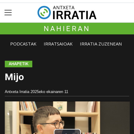
NAHIERAN
PODCASTAK
IRRATSAIOAK
IRRATIA ZUZENEAN
AHAPETIK
Mijo
Antxeta Irratia
2025eko ekainaren 11