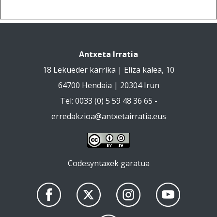
Antxeta Irratia
18 Lekueder karrika | Eliza kalea, 10
64700 Hendaia | 20304 Irun
Tel: 0033 (0) 5 59 48 36 65 -
erredakzioa@antxetairratia.eus
Codesyntaxek garatua