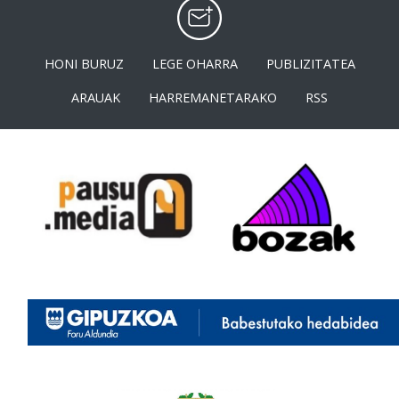
HONI BURUZ
LEGE OHARRA
PUBLIZITATEA
ARAUAK
HARREMANETARAKO
RSS