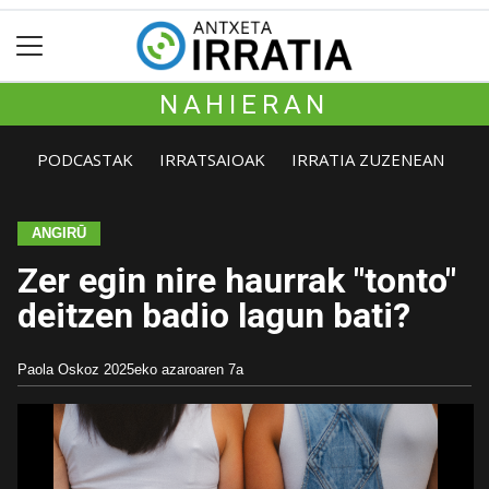
NAHIERAN
PODCASTAK
IRRATSAIOAK
IRRATIA ZUZENEAN
ANGIRŪ
Zer egin nire haurrak "tonto"
deitzen badio lagun bati?
Paola Oskoz
2025eko azaroaren 7a