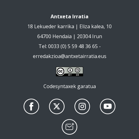
Antxeta Irratia
18 Lekueder karrika | Eliza kalea, 10
64700 Hendaia | 20304 Irun
Tel: 0033 (0) 5 59 48 36 65 -
erredakzioa@antxetairratia.eus
Codesyntaxek garatua