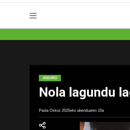
ANGIRŪ
Nola lagundu la
Paola Oskoz
2025eko abenduaren 10a