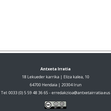
Antxeta Irratia
18 Lekueder karrika | Eliza kalea, 10
64700 Hendaia | 20304 Irun
Tel: 0033 (0) 5 59 48 36 65 -
erredakzioa@antxetairratia.eus