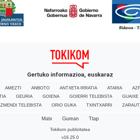
<
Gertuko informazioa, euskaraz
AMEZTI
ANBOTO
ANTXETA IRRATIA
ATARIA
AZP
TIA
GEURIA
GOIENA
GOIERRI TELEBISTA
GUAIXE
IZMENDI TELEBISTA
ORIO GUKA
TXINTXARRI
ZARAUT
Matx
Gurean
Ttap
Tokikom publizitatea
v16.25.0