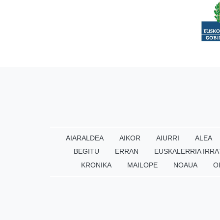
AIARALDEA
AIKOR
AIURRI
ALEA
BEGITU
ERRAN
EUSKALERRIA IRRA
KRONIKA
MAILOPE
NOAUA
O