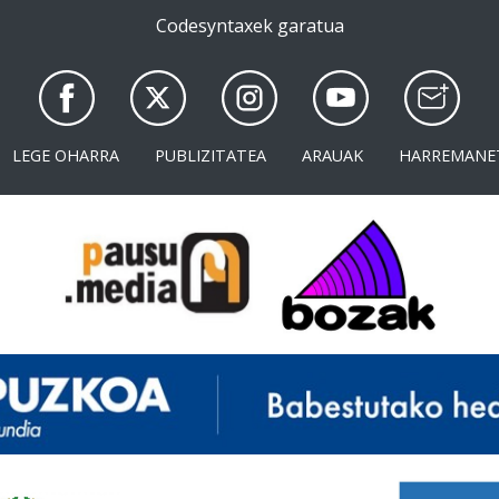
Codesyntaxek garatua
LEGE OHARRA
PUBLIZITATEA
ARAUAK
HARREMANE