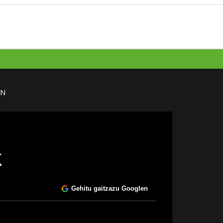
AN
k
Gehitu gaitzazu Googlen