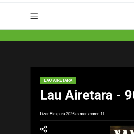
LAU AIRETARA
Lau Airetara - 
Lizar Elexpuru
2026ko martxoaren 11