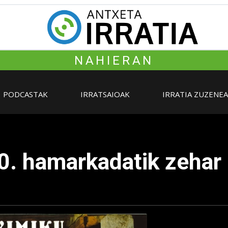
NAHIERAN
PODCASTAK
IRRATSAIOAK
IRRATIA ZUZENE
90. hamarkadatik zehar