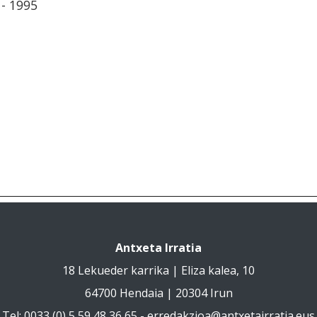
- 1995
Antxeta Irratia
18 Lekueder karrika | Eliza kalea, 10
64700 Hendaia | 20304 Irun
Tel: 0033 (0) 5 59 48 36 65 -
erredakzioa@antxetairratia.eus