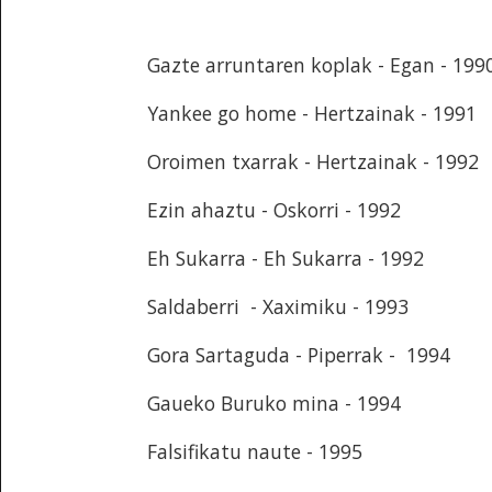
Gazte arruntaren koplak - Egan - 199
Yankee go home - Hertzainak - 1991
Oroimen txarrak - Hertzainak - 1992
Ezin ahaztu - Oskorri - 1992
Eh Sukarra - Eh Sukarra - 1992
Saldaberri - Xaximiku - 1993
Gora Sartaguda - Piperrak - 1994
Gaueko Buruko mina - 1994
Falsifikatu naute - 1995