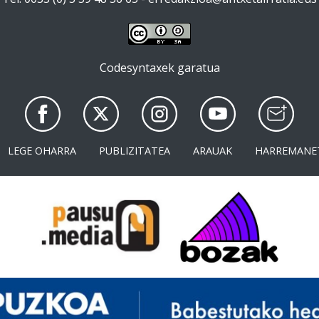
Codesyntaxek garatua
LEGE OHARRA
PUBLIZITATEA
ARAUAK
HARREMANE