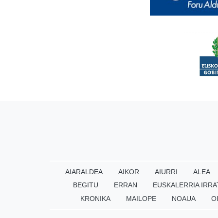
AIARALDEA
AIKOR
AIURRI
ALEA
BEGITU
ERRAN
EUSKALERRIA IRRA
KRONIKA
MAILOPE
NOAUA
O