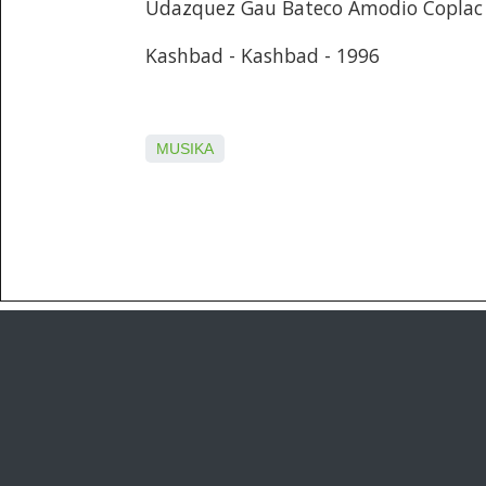
Udazquez Gau Bateco Amodio Coplac 
Kashbad - Kashbad - 1996
MUSIKA