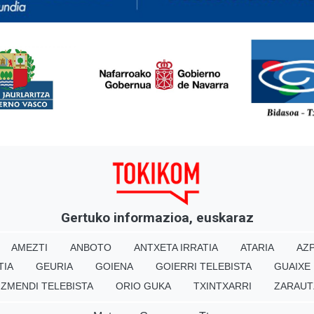
<
Gertuko informazioa, euskaraz
AMEZTI
ANBOTO
ANTXETA IRRATIA
ATARIA
AZP
TIA
GEURIA
GOIENA
GOIERRI TELEBISTA
GUAIXE
IZMENDI TELEBISTA
ORIO GUKA
TXINTXARRI
ZARAUT