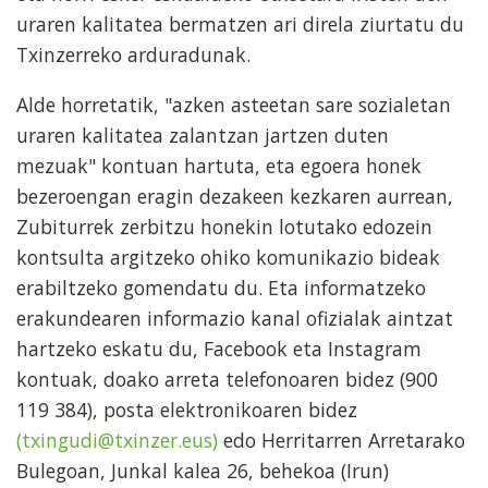
uraren kalitatea bermatzen ari direla ziurtatu du
Txinzerreko arduradunak.
Alde horretatik, "azken asteetan sare sozialetan
uraren kalitatea zalantzan jartzen duten
mezuak" kontuan hartuta, eta egoera honek
bezeroengan eragin dezakeen kezkaren aurrean,
Zubiturrek zerbitzu honekin lotutako edozein
kontsulta argitzeko ohiko komunikazio bideak
erabiltzeko gomendatu du. Eta informatzeko
erakundearen informazio kanal ofizialak aintzat
hartzeko eskatu du, Facebook eta Instagram
kontuak, doako arreta telefonoaren bidez (900
119 384), posta elektronikoaren bidez
(txingudi@txinzer.eus)
edo Herritarren Arretarako
Bulegoan, Junkal kalea 26, behekoa (Irun)