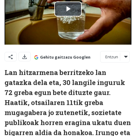
Entzun
Gehitu gaitzazu Googlen
Lan hitzarmena berritzeko lan
gatazka dela eta, 30 langile inguruk
72 greba egun bete dituzte gaur.
Haatik, otsailaren 11tik greba
mugagabera jo zutenetik, sozietate
publikoak horren eragina ukatu duen
bigarren aldia da honakoa. Irungo eta