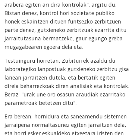
arabera egiten ari dira kontrolak", argitu du.
Bistan denez, kontrol hori sozietate publiko
honek eskaintzen dituen funtsezko zerbitzuen
parte denez, gutxieneko zerbitzuak ezarrita ditu
jarraitutasuna bermatzeko, gaur egungo greba
mugagabearen egoera dela eta.
Testuinguru horretan, Zubiturrek azaldu du,
laborategiko lanpostuak gutxieneko zerbitzu gisa
lanean jarraitzen dutela, eta bertatik egiten
direla beharrezkoak diren analisiak eta kontrolak.
Beraz, "urak une oro osasun araudiak ezarritako
parametroak betetzen ditu".
Era berean, hornidura eta saneamendu sistemen
jarraipena normaltasunez egiten jarraitzen dela,
eta horri esker eskualdeko etxeetara iristen den