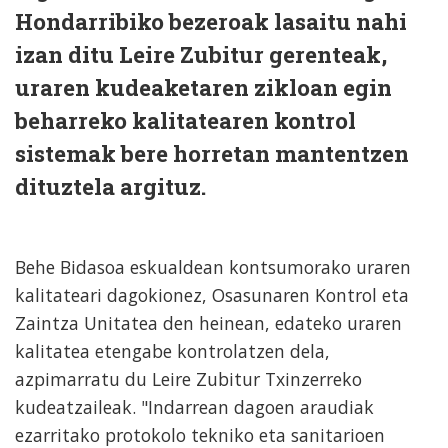
Hondarribiko bezeroak lasaitu nahi
izan ditu Leire Zubitur gerenteak,
uraren kudeaketaren zikloan egin
beharreko kalitatearen kontrol
sistemak bere horretan mantentzen
dituztela argituz.
Behe Bidasoa eskualdean kontsumorako uraren
kalitateari dagokionez, Osasunaren Kontrol eta
Zaintza Unitatea den heinean, edateko uraren
kalitatea etengabe kontrolatzen dela,
azpimarratu du Leire Zubitur Txinzerreko
kudeatzaileak. "Indarrean dagoen araudiak
ezarritako protokolo tekniko eta sanitarioen