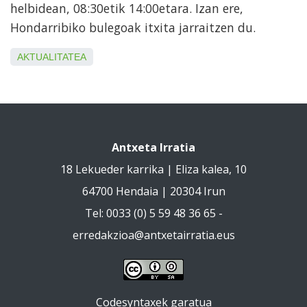
helbidean, 08:30etik 14:00etara. Izan ere,
Hondarribiko bulegoak itxita jarraitzen du.
AKTUALITATEA
Antxeta Irratia
18 Lekueder karrika | Eliza kalea, 10
64700 Hendaia | 20304 Irun
Tel: 0033 (0) 5 59 48 36 65 -
erredakzioa@antxetairratia.eus
Codesyntaxek garatua