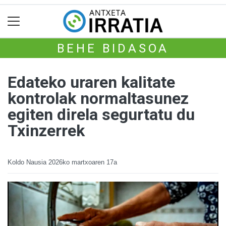
BEHE BIDASOA
Edateko uraren kalitate
kontrolak normaltasunez
egiten direla segurtatu du
Txinzerrek
Koldo Nausia
2026ko martxoaren 17a