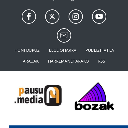
HONI BURUZ
LEGE OHARRA
PUBLIZITATEA
ARAUAK
HARREMANETARAKO
RSS