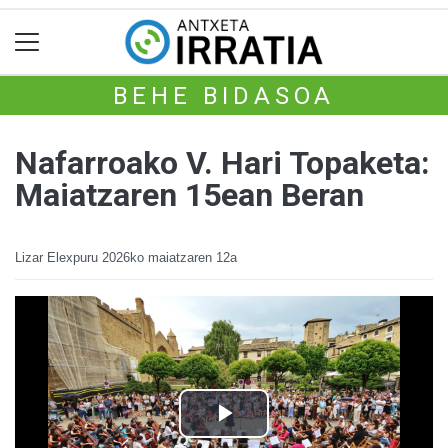
BEHE BIDASOA
Nafarroako V. Hari Topaketa:
Maiatzaren 15ean Beran
Lizar Elexpuru
2026ko maiatzaren 12a