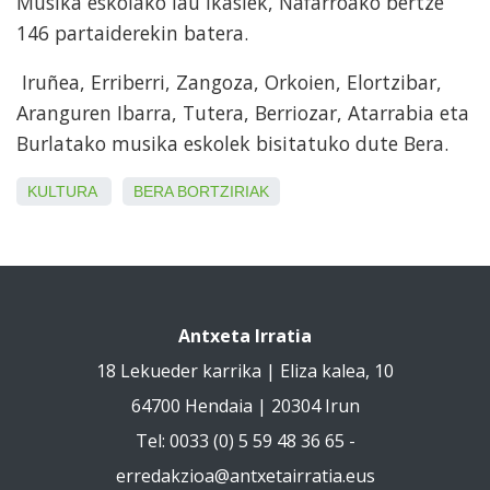
Musika eskolako lau ikaslek, Nafarroako bertze
146 partaiderekin batera.
Iruñea, Erriberri, Zangoza, Orkoien, Elortzibar,
Aranguren Ibarra, Tutera, Berriozar, Atarrabia eta
Burlatako musika eskolek bisitatuko dute Bera.
KULTURA
BERA
BORTZIRIAK
Antxeta Irratia
18 Lekueder karrika | Eliza kalea, 10
64700 Hendaia | 20304 Irun
Tel: 0033 (0) 5 59 48 36 65 -
erredakzioa@antxetairratia.eus