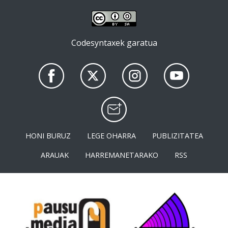
Codesyntaxek garatua
HONI BURUZ
LEGE OHARRA
PUBLIZITATEA
ARAUAK
HARREMANETARAKO
RSS