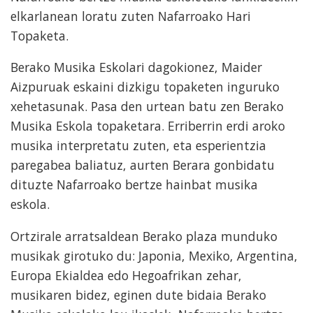
elkarlanean loratu zuten Nafarroako Hari
Topaketa.
Berako Musika Eskolari dagokionez, Maider
Aizpuruak eskaini dizkigu topaketen inguruko
xehetasunak. Pasa den urtean batu zen Berako
Musika Eskola topaketara. Erriberrin erdi aroko
musika interpretatu zuten, eta esperientzia
paregabea baliatuz, aurten Berara gonbidatu
dituzte Nafarroako bertze hainbat musika
eskola.
Ortzirale arratsaldean Berako plaza munduko
musikak girotuko du: Japonia, Mexiko, Argentina,
Europa Ekialdea edo Hegoafrikan zehar,
musikaren bidez, eginen dute bidaia Berako