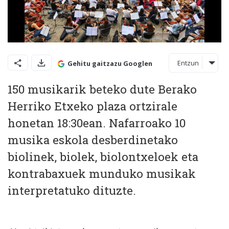
Entzun
Gehitu gaitzazu Googlen
150 musikarik beteko dute Berako
Herriko Etxeko plaza ortzirale
honetan 18:30ean. Nafarroako 10
musika eskola desberdinetako
biolinek, biolek, biolontxeloek eta
kontrabaxuek munduko musikak
interpretatuko dituzte.