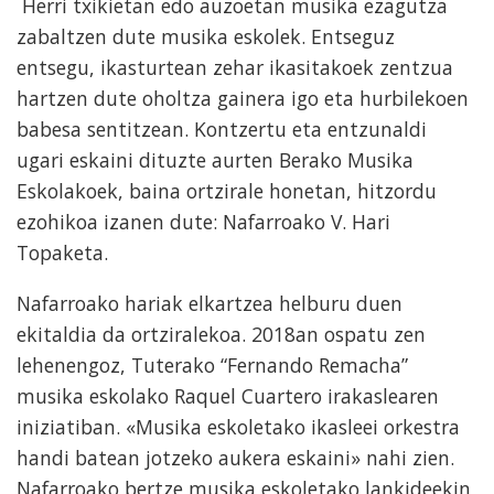
Herri txikietan edo auzoetan musika ezagutza
zabaltzen dute musika eskolek. Entseguz
entsegu, ikasturtean zehar ikasitakoek zentzua
hartzen dute oholtza gainera igo eta hurbilekoen
babesa sentitzean. Kontzertu eta entzunaldi
ugari eskaini dituzte aurten Berako Musika
Eskolakoek, baina ortzirale honetan, hitzordu
ezohikoa izanen dute: Nafarroako V. Hari
Topaketa.
Nafarroako hariak elkartzea helburu duen
ekitaldia da ortziralekoa. 2018an ospatu zen
lehenengoz, Tuterako “Fernando Remacha”
musika eskolako Raquel Cuartero irakaslearen
iniziatiban. «Musika eskoletako ikasleei orkestra
handi batean jotzeko aukera eskaini» nahi zien.
Nafarroako bertze musika eskoletako lankideekin