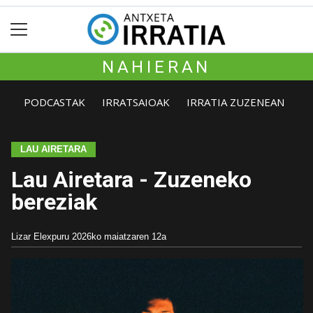
NAHIERAN
PODCASTAK
IRRATSAIOAK
IRRATIA ZUZENEAN
LAU AIRETARA
Lau Airetara - Zuzeneko
bereziak
Lizar Elexpuru
2026ko maiatzaren 12a