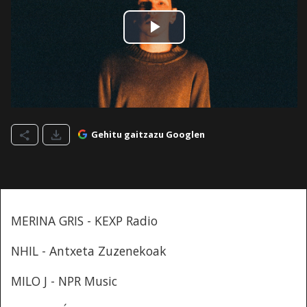
Gehitu gaitzazu Googlen
MERINA GRIS - KEXP Radio
NHIL - Antxeta Zuzenekoak
MILO J - NPR Music