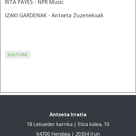
RITA PAYÉS - NPR Music
IZAKI GARDENAK - Antxeta Zuzenekoak
KULTURA
Antxeta Irratia
18 Lekueder karrika | Eliza kalea, 10
64700 Hendaia | 20304 Irun