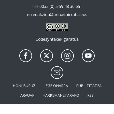
Tel: 0033 (0) 5 59 48 36 65 -
erredakzioa@antxetairratia.eus
Codesyntaxek garatua
HONI BURUZ
LEGE OHARRA
PUBLIZITATEA
ARAUAK
HARREMANETARAKO
RSS