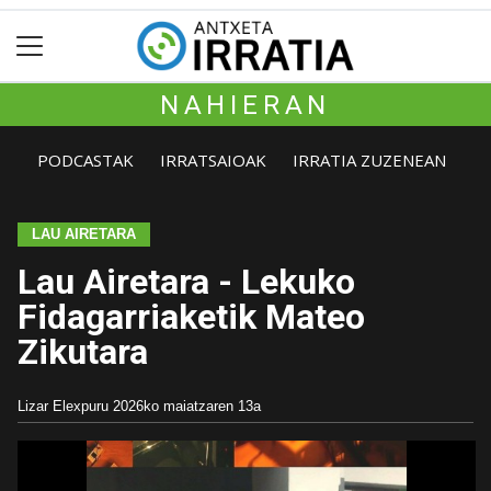
NAHIERAN
PODCASTAK
IRRATSAIOAK
IRRATIA ZUZENEAN
LAU AIRETARA
Lau Airetara - Lekuko
Fidagarriaketik Mateo
Zikutara
Lizar Elexpuru
2026ko maiatzaren 13a