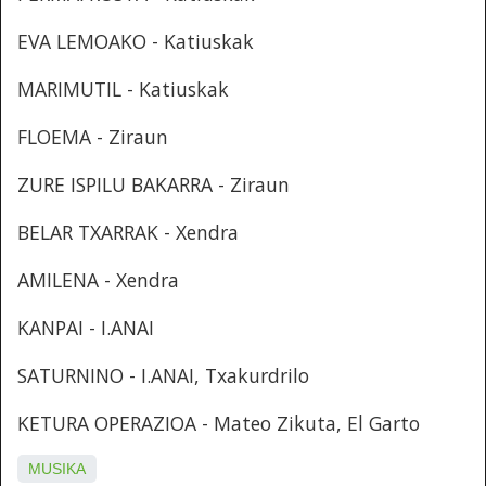
EVA LEMOAKO - Katiuskak
MARIMUTIL - Katiuskak
FLOEMA - Ziraun
ZURE ISPILU BAKARRA - Ziraun
BELAR TXARRAK - Xendra
AMILENA - Xendra
KANPAI - I.ANAI
SATURNINO - I.ANAI, Txakurdrilo
KETURA OPERAZIOA - Mateo Zikuta, El Garto
MUSIKA