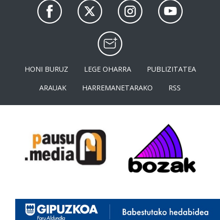
HONI BURUZ
LEGE OHARRA
PUBLIZITATEA
ARAUAK
HARREMANETARAKO
RSS