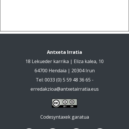
Antxeta Irratia
18 Lekueder karrika | Eliza kalea, 10
64700 Hendaia | 20304 Irun
Tel: 0033 (0) 5 59 48 36 65 -
erredakzioa@antxetairratia.eus
Codesyntaxek garatua