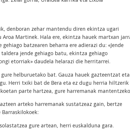
h
tik, denboran zehar mantendu diren ekintza ugari
u Aroa Martinek. Hala ere, ekintza hauek martxan jarr
 gehiago batzearen beharra ere adierazi du: «Jende
taldera jende gehiago batu, ekintza gehiago
ngi etorriak» daudela helarazi die herritarrei.
a gure helburuetako bat. Gauza hauek gazteentzat eta
u. Herri txiki bat de Bera eta ez dugu herria hiltzerik
lakoetan parte hartzea, gure harremanak mantentzeko
gazteen arteko harremanak sustatzeaz gain, bertze
 Barraskilokoek:
solastatzea gure artean, herri euskalduna gara.