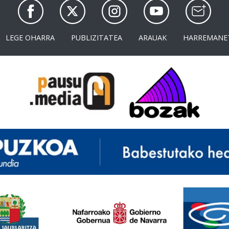
LEGE OHARRA
PUBLIZITATEA
ARAUAK
HARREMANE
<