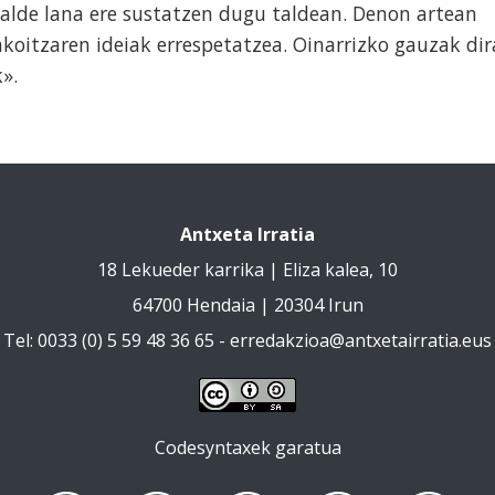
alde lana ere sustatzen dugu taldean. Denon artean
koitzaren ideiak errespetatzea. Oinarrizko gauzak dir
».
Antxeta Irratia
18 Lekueder karrika | Eliza kalea, 10
64700 Hendaia | 20304 Irun
Tel: 0033 (0) 5 59 48 36 65 -
erredakzioa@antxetairratia.eus
Codesyntaxek garatua