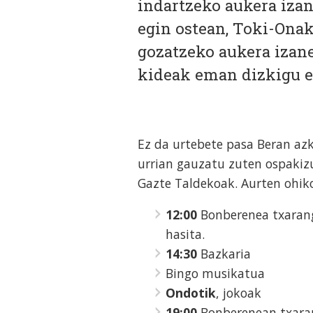
indartzeko aukera izan
egin ostean, Toki-Onak
gozatzeko aukera izane
kideak eman dizkigu 
Ez da urtebete pasa Beran az
urrian gauzatu zuten ospakizu
Gazte Taldekoak. Aurten ohik
12:00
Bonberenea txaranga
hasita.
14:30
Bazkaria
Bingo musikatua
Ondotik
, jokoak
19:00
Bonberenean txarang