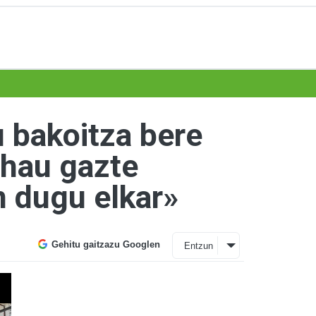
u bakoitza bere
 hau gazte
n dugu elkar»
Gehitu gaitzazu Googlen
Entzun