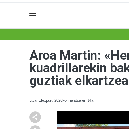
Aroa Martin: «He
kuadrillarekin ba
guztiak elkartze
Lizar Elexpuru
2026ko maiatzaren 14a