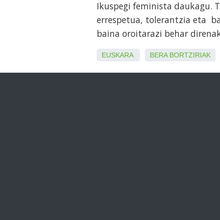
Ikuspegi feminista daukagu. T
errespetua, tolerantzia eta ba
baina oroitarazi behar direnak
EUSKARA
BERA
BORTZIRIAK