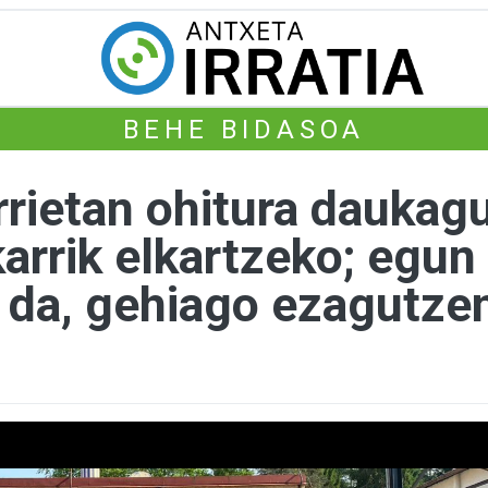
BEHE BIDASOA
rrietan ohitura daukag
karrik elkartzeko; egun
a da, gehiago ezagutze