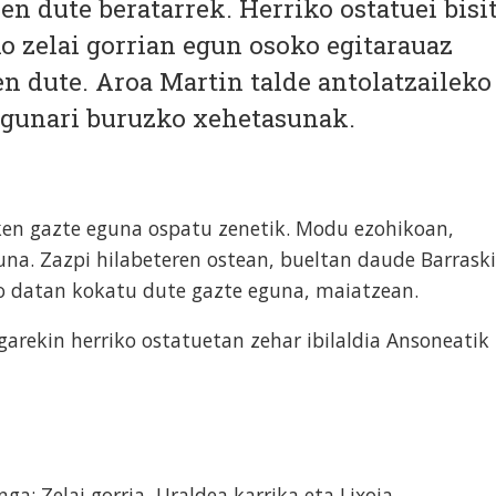
en dute beratarrek. Herriko ostatuei bisi
o zelai gorrian egun osoko egitarauaz
n dute. Aroa Martin talde antolatzaileko
egunari buruzko xehetasunak.
ken gazte eguna ospatu zenetik. Modu ezohikoan,
na. Zazpi hilabeteren ostean, bueltan daude Barraski
o datan kokatu dute gazte eguna, maiatzean.
rekin herriko ostatuetan zehar ibilaldia Ansoneatik
a: Zelai gorria, Uraldea karrika eta Lixoia