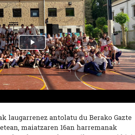
ak laugarrenez antolatu du Berako Gazte
betean, maiatzaren 16an harremanak