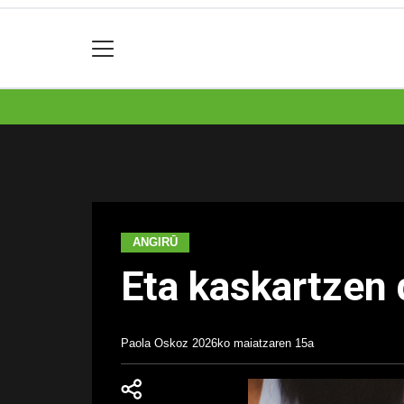
ANGIRŪ
Eta kaskartzen
Paola Oskoz
2026ko maiatzaren 15a