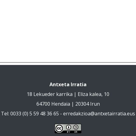
Antxeta Irratia
18 Lekueder karrika | Eliza kalea, 10
64700 Hendaia | 20304 Irun
Tel: 0033 (0) 5 59 48 36 65 -
erredakzioa@antxetairratia.eus