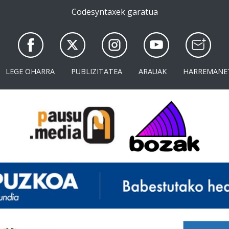
Codesyntaxek garatua
LEGE OHARRA
PUBLIZITATEA
ARAUAK
HARREMANE