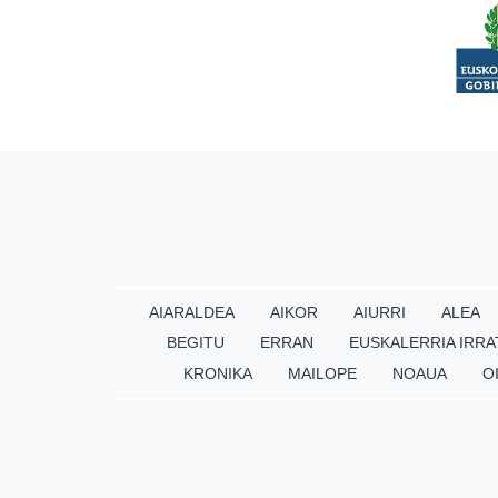
AIARALDEA
AIKOR
AIURRI
ALEA
BEGITU
ERRAN
EUSKALERRIA IRRA
KRONIKA
MAILOPE
NOAUA
O