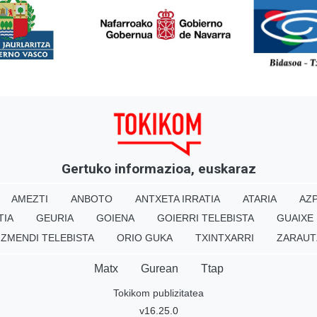
<
Gertuko informazioa, euskaraz
AMEZTI
ANBOTO
ANTXETA IRRATIA
ATARIA
AZP
TIA
GEURIA
GOIENA
GOIERRI TELEBISTA
GUAIXE
IZMENDI TELEBISTA
ORIO GUKA
TXINTXARRI
ZARAUT
Matx
Gurean
Ttap
Tokikom publizitatea
v16.25.0