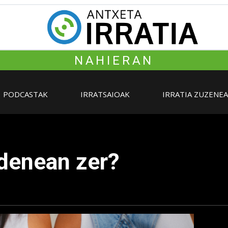
NAHIERAN
PODCASTAK
IRRATSAIOAK
IRRATIA ZUZENE
 denean zer?