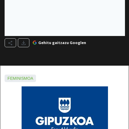
Gehitu gaitzazu Googlen
FEMINISMOA