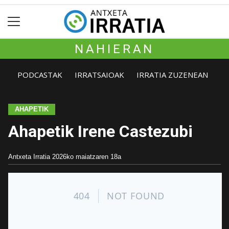
NAHIERAN
PODCASTAK
IRRATSAIOAK
IRRATIA ZUZENEAN
AHAPETIK
Ahapetik Irene Castezubi
Antxeta Irratia
2026ko maiatzaren 18a