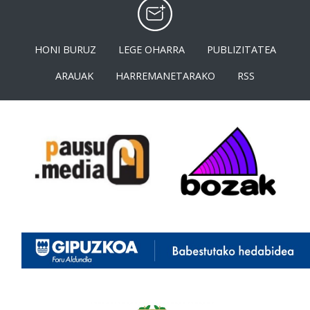
HONI BURUZ
LEGE OHARRA
PUBLIZITATEA
ARAUAK
HARREMANETARAKO
RSS