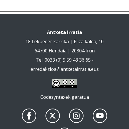
Antxeta Irratia
18 Lekueder karrika | Eliza kalea, 10
64700 Hendaia | 20304 Irun
Tel: 0033 (0) 5 59 48 36 65 -
erredakzioa@antxetairratia.eus
Codesyntaxek garatua