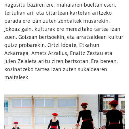
nagusitu baziren ere, mahaiaren bueltan eseri,
tertulian ari, eta bitartean kartetan aritzeko
parada ere izan zuten zenbaitek musarekin.
Jokoaz gain, kulturak ere merezitako tartea izan
zuen. Goizean bertsoekin, eta arratsaldean kultur
quizz probarekin. Ortzi Idoate, Etxahun
Azkarraga, Amets Arzallus, Enaitz Zestau eta
Julen Zelaieta aritu ziren bertsotan. Era berean,
kozinatzeko tartea izan zuten sukaldearen
maitaleek.