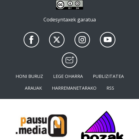
Codesyntaxek garatua
HONI BURUZ
LEGE OHARRA
PUBLIZITATEA
ARAUAK
HARREMANETARAKO
RSS