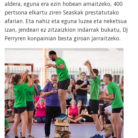
aldera, eguna era ezin hobean amaitzeko, 400
pertsona elkartu ziren Seaskak prestatutako
afarian. Eta nahiz eta eguna luzea eta neketsua
izan, jendeari ez zitzaizkion indarrak bukatu, DJ
Perryren konpainian besta giroan jarraitzeko.