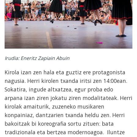
Irudia: Eneritz Zapiain Abuin
Kirola izan zen hala eta guztiz ere protagonista
nagusia. Herri kirolen txanda iritsi zen 14:00ean.
Sokatira, ingude altxatzea, egur proba edo
arpana izan ziren jokatu ziren modalitateak. Herri
kirolak amaiturik, zuzeneko musikaren
konpainiaz, dantzarien txanda heldu zen. Herri
bakoitzak bi koreografia sortu zituen: bata
tradizionala eta bertzea modernoagoa. Iluntze