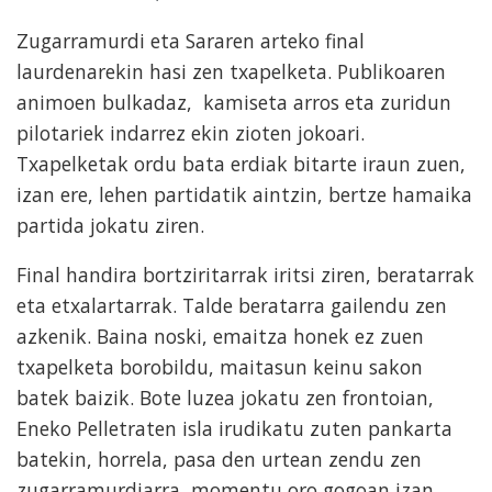
Zugarramurdi eta Sararen arteko final
laurdenarekin hasi zen txapelketa. Publikoaren
animoen bulkadaz, kamiseta arros eta zuridun
pilotariek indarrez ekin zioten jokoari.
Txapelketak ordu bata erdiak bitarte iraun zuen,
izan ere, lehen partidatik aintzin, bertze hamaika
partida jokatu ziren.
Fin
al handira bortziritarrak iritsi ziren, beratarrak
eta etxalartarrak. Talde beratarra gailendu zen
azkenik. Baina noski, emaitza honek ez zuen
txapelketa borobildu, maitasun keinu sakon
batek baizik. Bote luzea jokatu zen frontoian,
Eneko Pelletraten isla irudikatu zuten pankarta
batekin, horrela, pasa den urtean zendu zen
zugarramurdiarra, momentu oro gogoan izan