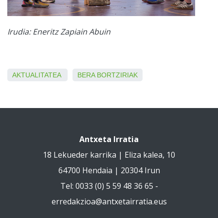
Irudia: Eneritz Zapiain Abuin
AKTUALITATEA
BERA
BORTZIRIAK
Antxeta Irratia
18 Lekueder karrika | Eliza kalea, 10
64700 Hendaia | 20304 Irun
Tel: 0033 (0) 5 59 48 36 65 -
erredakzioa@antxetairratia.eus