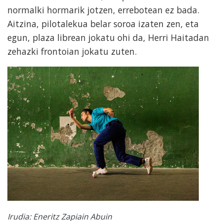
normalki hormarik jotzen, errebotean ez bada.
Aitzina, pilotalekua belar soroa izaten zen, eta
egun, plaza librean jokatu ohi da, Herri Haitadan
zehazki frontoian jokatu zuten.
Irudia: Eneritz Zapiain Abuin