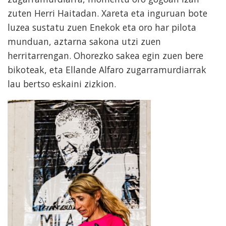
zuten Herri Haitadan. Xareta eta inguruan bote
luzea sustatu zuen Enekok eta oro har pilota
munduan, aztarna sakona utzi zuen
herritarrengan. Ohorezko sakea egin zuen bere
bikoteak, eta Ellande Alfaro zugarramurdiarrak
lau bertso eskaini zizkion.