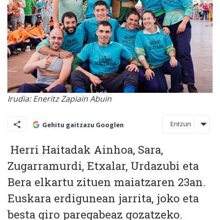
Irudia: Eneritz Zapiain Abuin
Entzun
Gehitu gaitzazu Googlen
Herri Haitadak Ainhoa, Sara,
Zugarramurdi, Etxalar, Urdazubi eta
Bera elkartu zituen maiatzaren 23an.
Euskara erdigunean jarrita, joko eta
besta giro paregabeaz gozatzeko.