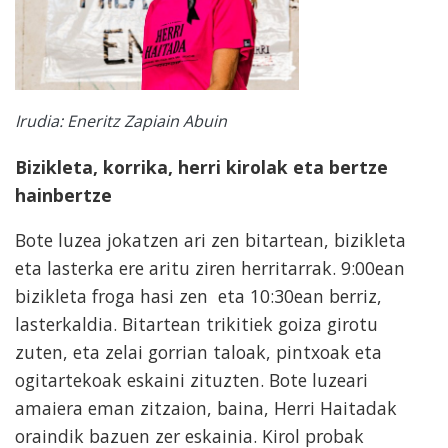
Irudia: Eneritz Zapiain Abuin
Bizikleta, korrika, herri kirolak eta bertze
hainbertze
Bote luzea jokatzen ari zen bitartean, bizikleta
eta lasterka ere aritu zir
en herritarrak. 9:00ean
bizikleta froga hasi zen eta 10:30ean berriz,
lasterkaldia. Bitartean trikitiek goiza girotu
zuten, eta zelai gorrian taloak, pintxoak eta
ogitartekoak eskaini zituzten. Bote luzeari
amaiera eman zitzaion, baina, Herri Haitadak
oraindik bazuen zer eskainia. Kirol probak