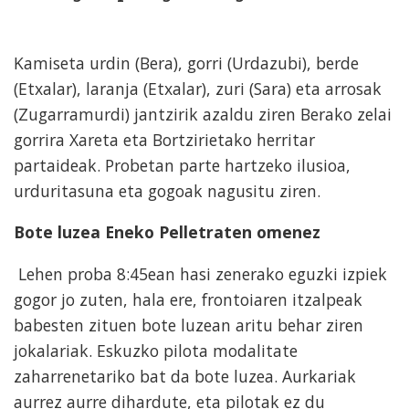
Kamiseta urdin (Bera), gorri (Urdazubi), berde
(Etxalar), laranja (Etxalar), zuri (Sara) eta arrosak
(Zugarramurdi) jantzirik azaldu ziren Berako zelai
gorrira Xareta eta Bortzirietako herritar
partaideak. Probetan parte hartzeko ilusioa,
urduritasuna eta gogoak nagusitu ziren.
Bote luzea Eneko Pelletraten omenez
Lehen proba 8:45ean hasi zenerako eguzki izpiek
gogor jo zuten, hala ere, frontoiaren itzalpeak
babesten zituen bote luzean aritu behar ziren
jokalariak. Eskuzko pilota modalitate
zaharrenetariko bat da bote luzea. Aurkariak
aurrez aurre dihardute, eta pilotak ez du