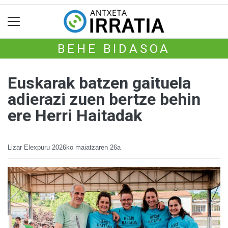
BEHE BIDASOA
Euskarak batzen gaituela
adierazi zuen bertze behin
ere Herri Haitadak
Lizar Elexpuru
2026ko maiatzaren 26a