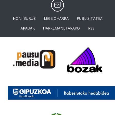
HONI BURUZ
LEGE OHARRA
PUBLIZITATEA
ARAUAK
HARREMANETARAKO
RSS