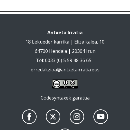
Antxeta Irratia
18 Lekueder karrika | Eliza kalea, 10
64700 Hendaia | 20304 Irun
Tel: 0033 (0) 5 59 48 36 65 -
erredakzioa@antxetairratia.eus
Codesyntaxek garatua