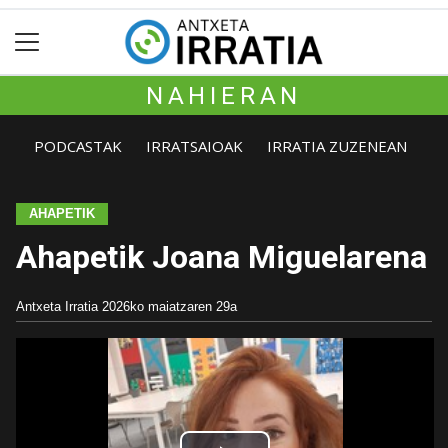
NAHIERAN
PODCASTAK
IRRATSAIOAK
IRRATIA ZUZENEAN
AHAPETIK
Ahapetik Joana Miguelarena
Antxeta Irratia
2026ko maiatzaren 29a