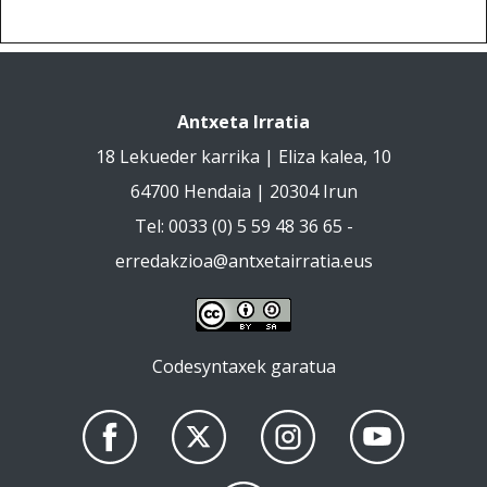
Antxeta Irratia
18 Lekueder karrika | Eliza kalea, 10
64700 Hendaia | 20304 Irun
Tel: 0033 (0) 5 59 48 36 65 -
erredakzioa@antxetairratia.eus
Codesyntaxek garatua