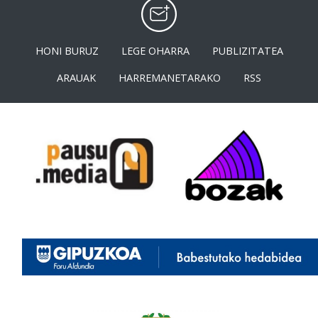
HONI BURUZ
LEGE OHARRA
PUBLIZITATEA
ARAUAK
HARREMANETARAKO
RSS