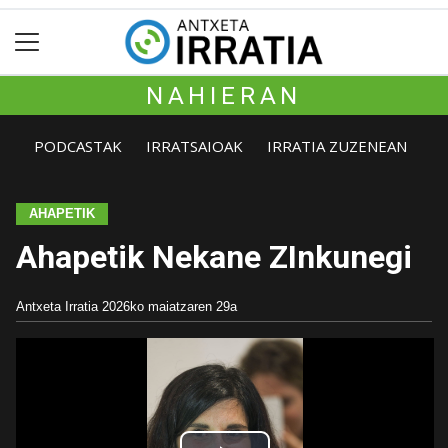
NAHIERAN
PODCASTAK
IRRATSAIOAK
IRRATIA ZUZENEAN
AHAPETIK
Ahapetik Nekane ZInkunegi
Antxeta Irratia
2026ko maiatzaren 29a