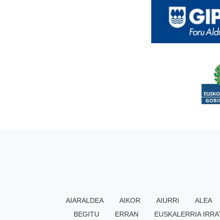
AIARALDEA
AIKOR
AIURRI
ALEA
BEGITU
ERRAN
EUSKALERRIA IRRA