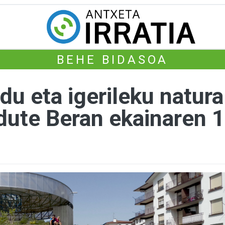
BEHE BIDASOA
du eta igerileku natura
dute Beran ekainaren 1