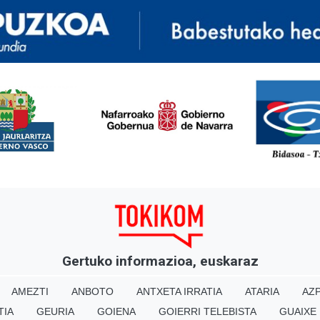
<
Gertuko informazioa, euskaraz
AMEZTI
ANBOTO
ANTXETA IRRATIA
ATARIA
AZP
TIA
GEURIA
GOIENA
GOIERRI TELEBISTA
GUAIXE