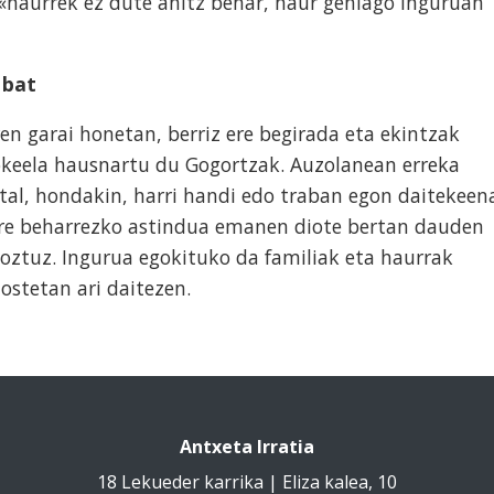
, «haurrek ez dute anitz behar, haur gehiago inguruan
 bat
ren garai honetan, berriz ere begirada eta ekintzak
gokeela hausnartu du Gogortzak. Auzolanean erreka
tal, hondakin, harri handi edo traban egon daitekeen
 ere beharrezko astindua emanen diote bertan dauden
oztuz. Ingurua egokituko da familiak eta haurrak
jostetan ari daitezen.
Antxeta Irratia
18 Lekueder karrika | Eliza kalea, 10