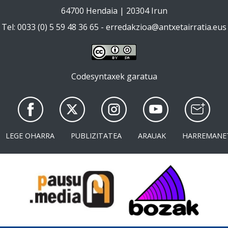
64700 Hendaia | 20304 Irun
Tel: 0033 (0) 5 59 48 36 65 -
erredakzioa@antxetairratia.eus
Codesyntaxek garatua
LEGE OHARRA
PUBLIZITATEA
ARAUAK
HARREMANE