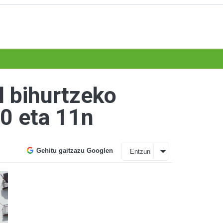
l bihurtzeko
0 eta 11n
Gehitu gaitzazu Googlen
Entzun