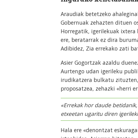
Araudiak betetzeko ahaleginak
Gobernuak zehazten dituen os
Horregatik, igerilekuak ixter
ere, beratarrak ez dira burum
Adibidez, Zia errekako zati ba
Asier Gogortzak azaldu duene
Aurtengo udan igerileku publ
irudikatzera bulkatu zituzten
proposatzea, zehazki «herri e
«Errekak hor daude betidanik, b
etxeetan ugaritu diren igerile
Hala ere «denontzat eskuraga