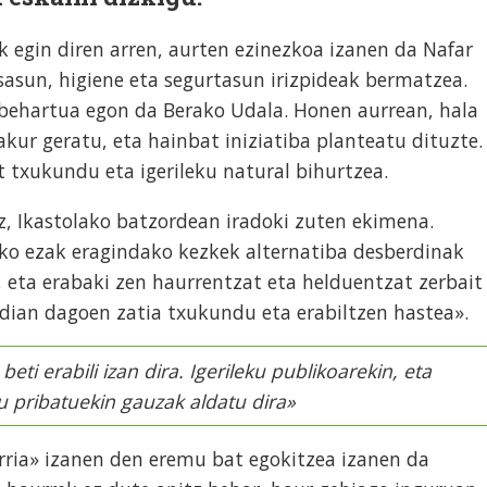
 egin diren arren, aurten ezinezkoa izanen da Nafar
asun, higiene eta segurtasun irizpideak bermatzea.
a behartua egon da Berako Udala. Honen aurrean, hala
akur geratu, eta hainbat iniziatiba planteatu dituzte.
t txukundu eta igerileku natural bihurtzea.
z, Ikastolako batzordean iradoki zuten ekimena.
iko ezak eragindako kezkek alternatiba desberdinak
, eta erabaki zen haurrentzat eta helduentzat zerbait
rdian dagoen zatia txukundu eta erabiltzen hastea».
eti erabili izan dira. Igerileku publikoarekin, eta
ku pribatuekin gauzak aldatu dira»
rria» izanen den eremu bat egokitzea izanen da