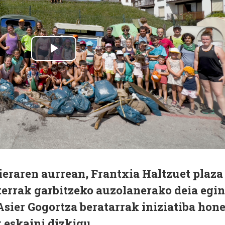
ieraren aurrean, Frantxia Haltzuet plaza
terrak garbitzeko auzolanerako deia egin
Asier Gogortza beratarrak iniziatiba hon
eskaini dizkigu.