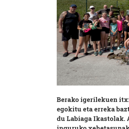
Berako igerilekuen itx
egokitu eta erreka baz
du Labiaga Ikastolak. 
inguruko xehetasunak 