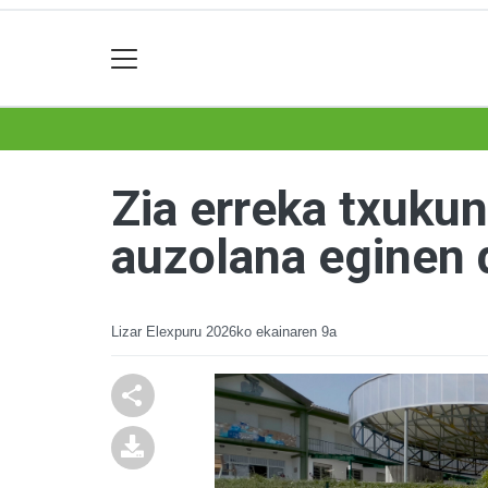
Zia erreka txukun
auzolana eginen 
Lizar Elexpuru
2026ko ekainaren 9a