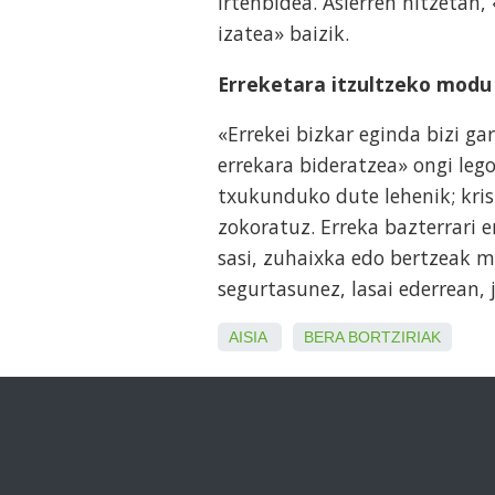
irtenbidea. Asierren hitzetan
izatea» baizik.
Erreketara itzultzeko modu
«Errekei bizkar eginda bizi ga
errekara bideratzea» ongi le
txukunduko dute lehenik; kris
zokoratuz. Erreka bazterrari
sasi, zuhaixka edo bertzeak m
segurtasunez, lasai ederrean, 
AISIA
BERA
BORTZIRIAK