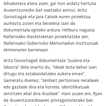
lehiaketara atera zuen, gai hori ardatz hartuta
ikusentzunezko bat osatzeko asmoz. Aritz
Gorostiagak eta Jara Calvok euren proiektua
aurkeztu zuten eta beraiena izan da
dokumentala egiteko ardura. Helburu nagusia
Nafarroako ikastetxeetan proiektatzea zen,
Nafarroako Gobernuko Memoriadun Institutuak
ekimenaren barrenean.
Aritz Gorostiagak dokumentala “zuzena eta
laburra” dela onartu du, “ideak bota behar izan
ditugu eta eztabaidatzeko aukera eman”.
Gaineratu duenez, “zenbait pertsonaia nerabeak
edo gazteak dira eta horrela, identifikatuak
sentitzen ahal dira ikusleak”. Hain zuzen ere, Ryan
da ikusentzunezkoaren protagonistetako bat.