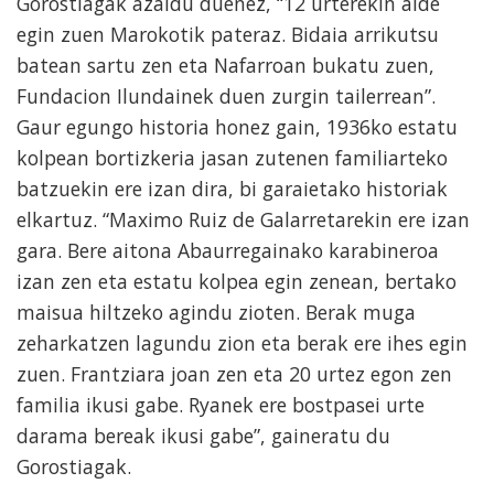
Gorostiagak azaldu duenez, “12 urterekin alde
egin zuen Marokotik pateraz. Bidaia arrikutsu
batean sartu zen eta Nafarroan bukatu zuen,
Fundacion Ilundainek duen zurgin tailerrean”.
Gaur egungo historia honez gain, 1936ko estatu
kolpean bortizkeria jasan zutenen familiarteko
batzuekin ere izan dira, bi garaietako historiak
elkartuz. “Maximo Ruiz de Galarretarekin ere izan
gara. Bere aitona Abaurregainako karabineroa
izan zen eta estatu kolpea egin zenean, bertako
maisua hiltzeko agindu zioten. Berak muga
zeharkatzen lagundu zion eta berak ere ihes egin
zuen. Frantziara joan zen eta 20 urtez egon zen
familia ikusi gabe. Ryanek ere bostpasei urte
darama bereak ikusi gabe”, gaineratu du
Gorostiagak.