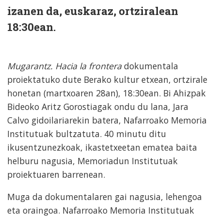
izanen da, euskaraz, ortziralean
18:30ean.
Mugarantz. Hacia la frontera
dokumentala
proiektatuko dute Berako kultur etxean, ortzirale
honetan (martxoaren 28an), 18:30ean. Bi Ahizpak
Bideoko Aritz Gorostiagak ondu du lana, Jara
Calvo gidoilariarekin batera, Nafarroako Memoria
Institutuak bultzatuta. 40 minutu ditu
ikusentzunezkoak, ikastetxeetan ematea baita
helburu nagusia, Memoriadun Institutuak
proiektuaren barrenean.
Muga da dokumentalaren gai nagusia, lehengoa
eta oraingoa. Nafarroako Memoria Institutuak