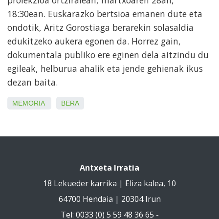
18:30ean. Euskarazko bertsioa emanen dute eta
ondotik, Aritz Gorostiaga berarekin solasaldia
edukitzeko aukera egonen da. Horrez gain,
dokumentala publiko ere eginen dela aitzindu du
egileak, helburua ahalik eta jende gehienak ikus
dezan baita.
MEMORIA
BERA
Antxeta Irratia
18 Lekueder karrika | Eliza kalea, 10
64700 Hendaia | 20304 Irun
Tel: 0033 (0) 5 59 48 36 65 -