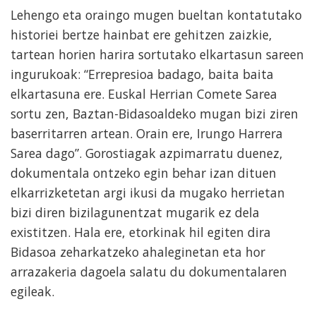
Lehengo eta oraingo mugen bueltan kontatutako
historiei bertze hainbat ere gehitzen zaizkie,
tartean horien harira sortutako elkartasun sareen
ingurukoak: “Errepresioa badago, baita baita
elkartasuna ere. Euskal Herrian Comete Sarea
sortu zen, Baztan-Bidasoaldeko mugan bizi ziren
baserritarren artean. Orain ere, Irungo Harrera
Sarea dago”. Gorostiagak azpimarratu duenez,
dokumentala ontzeko egin behar izan dituen
elkarrizketetan argi ikusi da mugako herrietan
bizi diren bizilagunentzat mugarik ez dela
existitzen. Hala ere, etorkinak hil egiten dira
Bidasoa zeharkatzeko ahaleginetan eta hor
arrazakeria dagoela salatu du dokumentalaren
egileak.