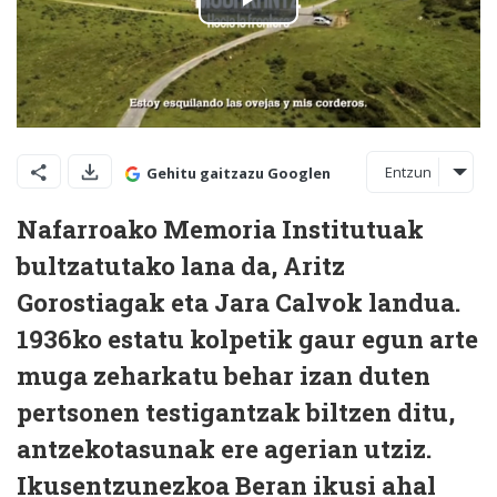
Entzun
Gehitu gaitzazu Googlen
Nafarroako Memoria Institutuak
bultzatutako lana da, Aritz
Gorostiagak eta Jara Calvok landua.
1936ko estatu kolpetik gaur egun arte
muga zeharkatu behar izan duten
pertsonen testigantzak biltzen ditu,
antzekotasunak ere agerian utziz.
Ikusentzunezkoa Beran ikusi ahal