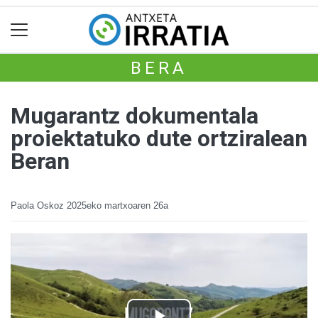
BERA
Mugarantz dokumentala
proiektatuko dute ortziralean
Beran
Paola Oskoz
2025eko martxoaren 26a