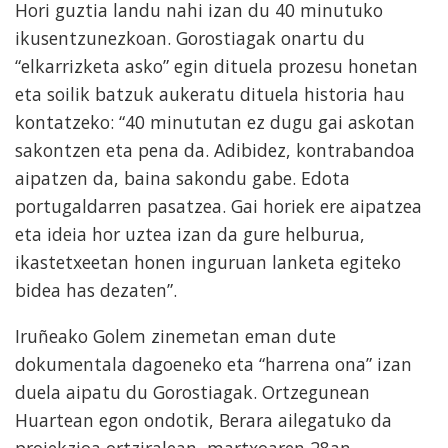
Hori guztia landu nahi izan du 40 minutuko
ikusentzunezkoan. Gorostiagak onartu du
“elkarrizketa asko” egin dituela prozesu honetan
eta soilik batzuk aukeratu dituela historia hau
kontatzeko: “40 minututan ez dugu gai askotan
sakontzen eta pena da. Adibidez, kontrabandoa
aipatzen da, baina sakondu gabe. Edota
portugaldarren pasatzea. Gai horiek ere aipatzea
eta ideia hor uztea izan da gure helburua,
ikastetxeetan honen inguruan lanketa egiteko
bidea has dezaten”.
Iruñeako Golem zinemetan eman dute
dokumentala dagoeneko eta “harrena ona” izan
duela aipatu du Gorostiagak. Ortzegunean
Huartean egon ondotik, Berara ailegatuko da
proiekzioa ortziralean, martxoaren 28an,