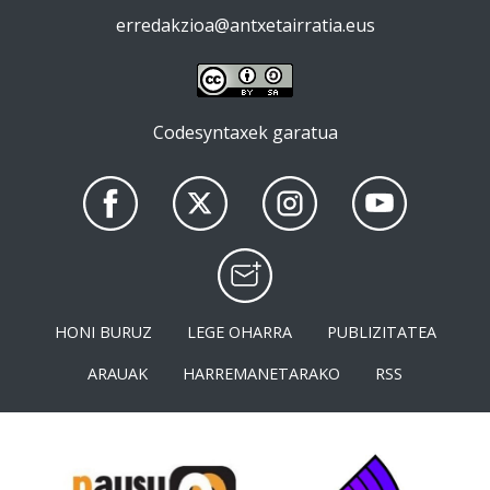
erredakzioa@antxetairratia.eus
Codesyntaxek garatua
HONI BURUZ
LEGE OHARRA
PUBLIZITATEA
ARAUAK
HARREMANETARAKO
RSS