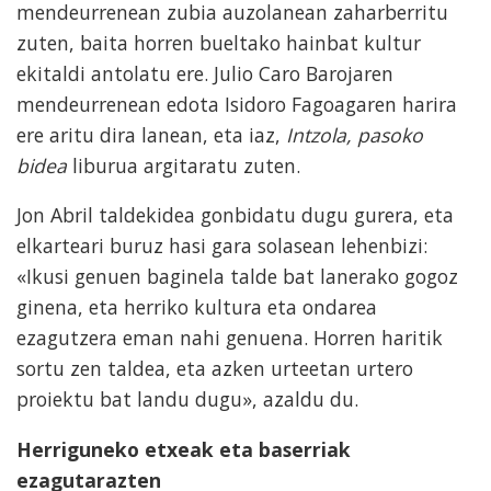
mendeurrenean zubia auzolanean zaharberritu
zuten, baita horren bueltako hainbat kultur
ekitaldi antolatu ere. Julio Caro Barojaren
mendeurrenean edota Isidoro Fagoagaren harira
ere aritu dira lanean, eta iaz,
Intzola, pasoko
bidea
liburua argitaratu zuten.
Jon Abril taldekidea gonbidatu dugu gurera, eta
elkarteari buruz hasi gara solasean lehenbizi:
«Ikusi genuen baginela talde bat lanerako gogoz
ginena, eta herriko kultura eta ondarea
ezagutzera eman nahi genuena. Horren haritik
sortu zen taldea, eta azken urteetan urtero
proiektu bat landu dugu», azaldu du.
Herriguneko etxeak eta baserriak
ezagutarazten