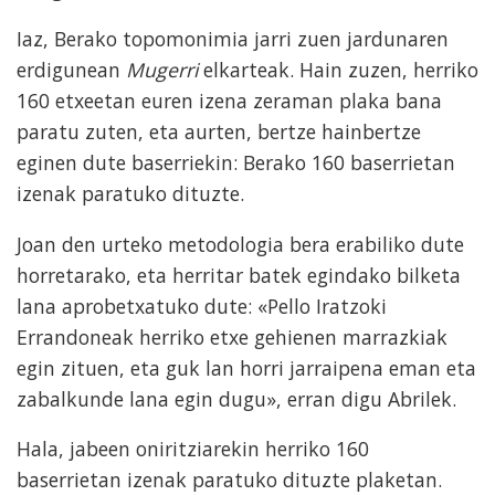
Iaz, Berako topomonimia jarri zuen jardunaren
erdigunean
Mugerri
elkarteak. Hain zuzen, herriko
160 etxeetan euren izena zeraman plaka bana
paratu zuten, eta aurten, bertze hainbertze
eginen dute baserriekin: Berako 160 baserrietan
izenak paratuko dituzte.
Joan den urteko metodologia bera erabiliko dute
horretarako, eta herritar batek egindako bilketa
lana aprobetxatuko dute: «Pello Iratzoki
Errandoneak herriko etxe gehienen marrazkiak
egin zituen, eta guk lan horri jarraipena eman eta
zabalkunde lana egin dugu», erran digu Abrilek.
Hala, jabeen oniritziarekin herriko 160
baserrietan izenak paratuko dituzte plaketan.