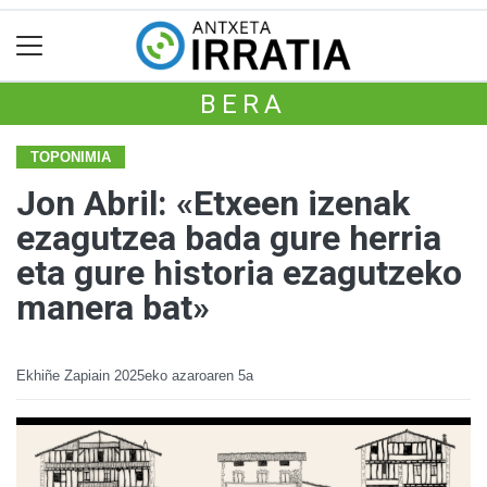
BERA
TOPONIMIA
Jon Abril: «Etxeen izenak
ezagutzea bada gure herria
eta gure historia ezagutzeko
manera bat»
Ekhiñe Zapiain
2025eko azaroaren 5a