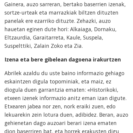
Gainera, auzo sarreran, bertako baserrien izenak,
sortze-urteak eta marrazkiak biltzen dituzten
panelak ere ezarriko dituzte. Zehazki, auzo
hauetan eginen dute hori: Alkaiaga, Dornaku,
Eltzaurdia, Garaitarreta, Kaule, Suspela,
Suspelttiki, Zalain Zoko eta Zia.
Izena eta bere gibelean dagoena irakurtzen
Abrilek azaldu du uste baino informazio gehiago
eskaintzen digula topominiak, eta maiz, ez
diogula duen garrantzia ematen: «Historikoki,
etxeen izenek informazio anitz eman izan digute.
Etxearen jabea nor zen, nork eraiki zuen, edo
lekuarekin zein lotura duen, adibidez. Beran, auzo
gehienetan dago auzoari berari izena ematen
dion baserriren bat, eta horrek erakusten digu