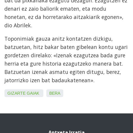
bat da pixkanaka ezagutu dezagun. Ezagutzen ez
denari ez zaio baliorik ematen, eta modu
honetan, ez da horretarako aitzakiarik egonen»,
dio Abrilek.
Toponimiak gauza anitz kontatzen dizkigu,
batzuetan, hitz bakar baten gibelean kontu ugari
gordetzen direlako: «Izenak ezagutzea bada gure
herria eta gure historia ezagutzeko manera bat.
Batzuetan izenak asmatu egiten ditugu, berez,
jatorrizko izen bat badaukatenean».
GIZARTE GAIAK
BERA
Antxeta Irratia