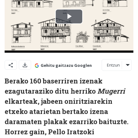
Entzun
Gehitu gaitzazu Googlen
Berako 160 baserriren izenak
ezagutaraziko ditu herriko
Mugerri
elkarteak, jabeen oniritziarekin
etxeko atarietan bertako izena
daramaten plakak ezarriko baituzte.
Horrez gain, Pello Iratzoki