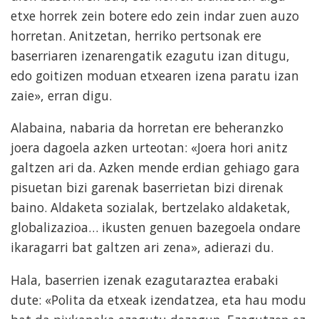
etxe horrek zein botere edo zein indar zuen auzo
horretan. Anitzetan, herriko pertsonak ere
baserriaren izenarengatik ezagutu izan ditugu,
edo goitizen moduan etxearen izena paratu izan
zaie», erran digu.
Alabaina, nabaria da horretan ere beheranzko
joera dagoela azken urteotan: «Joera hori anitz
galtzen ari da. Azken mende erdian gehiago gara
pisuetan bizi garenak baserrietan bizi direnak
baino. Aldaketa sozialak, bertzelako aldaketak,
globalizazioa… ikusten genuen bazegoela ondare
ikaragarri bat galtzen ari zena», adierazi du.
Hala, baserrien izenak ezagutaraztea erabaki
dute: «Polita da etxeak izendatzea, eta hau modu