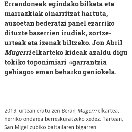
Errandoneak egindako bilketa eta
marrazkiak oinarritzat hartuta,
auzoetan bederatzi panel ezarriko
dituzte baserrien irudiak, sortze-
urteak eta izenak biltzeko. Jon Abril
Mugerri
elkarteko kideak azaldu digu
tokiko toponimiari «garrantzia
gehiago» eman beharko geniokela.
2013. urtean eratu zen Beran
Mugerri
elkartea,
herriko ondarea berreskuratzeko xedez. Tartean,
San Migel zubiko baitailaren bigarren