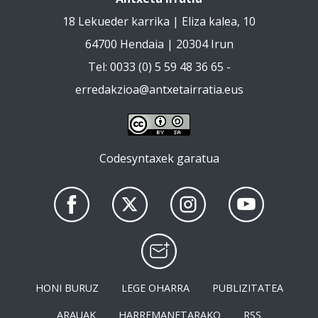
18 Lekueder karrika | Eliza kalea, 10
64700 Hendaia | 20304 Irun
Tel: 0033 (0) 5 59 48 36 65 -
erredakzioa@antxetairratia.eus
Codesyntaxek garatua
HONI BURUZ
LEGE OHARRA
PUBLIZITATEA
ARAUAK
HARREMANETARAKO
RSS