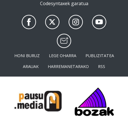
Codesyntaxek garatua
HONI BURUZ
LEGE OHARRA
PUBLIZITATEA
ARAUAK
HARREMANETARAKO
RSS