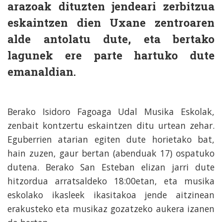
arazoak dituzten jendeari zerbitzua
eskaintzen dien Uxane zentroaren
alde antolatu dute, eta bertako
lagunek ere parte hartuko dute
emanaldian.
Berako Isidoro Fagoaga Udal Musika Eskolak,
zenbait kontzertu eskaintzen ditu urtean zehar.
Eguberrien atarian egiten dute horietako bat,
hain zuzen, gaur bertan (abenduak 17) ospatuko
dutena. Berako San Esteban elizan jarri dute
hitzordua arratsaldeko 18:00etan, eta musika
eskolako ikasleek ikasitakoa jende aitzinean
erakusteko eta musikaz gozatzeko aukera izanen