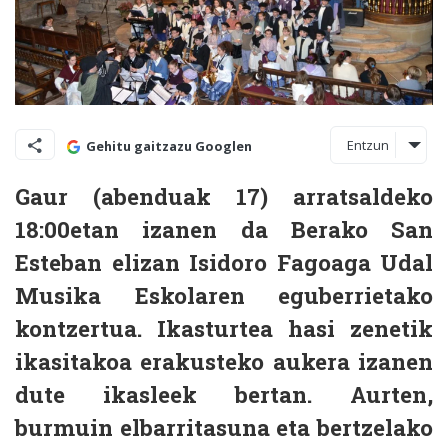
Entzun
Gehitu gaitzazu Googlen
Gaur (abenduak 17) arratsaldeko
18:00etan izanen da Berako San
Esteban elizan Isidoro Fagoaga Udal
Musika Eskolaren eguberrietako
kontzertua. Ikasturtea hasi zenetik
ikasitakoa erakusteko aukera izanen
dute ikasleek bertan. Aurten,
burmuin elbarritasuna eta bertzelako