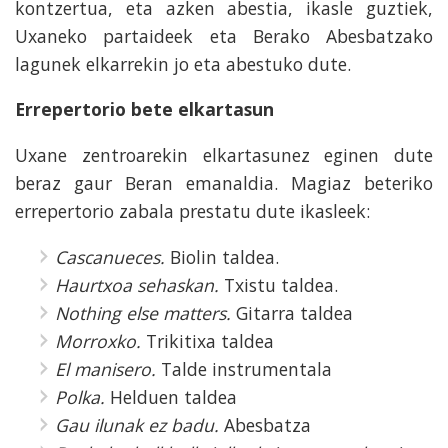
kontzertua, eta azken abestia, ikasle guztiek,
Uxaneko partaideek eta Berako Abesbatzako
lagunek elkarrekin jo eta abestuko dute.
Errepertorio bete elkartasun
Uxane zentroarekin elkartasunez eginen dute
beraz gaur Beran emanaldia. Magiaz beteriko
errepertorio zabala prestatu dute ikasleek:
Cascanueces.
Biolin taldea.
Haurtxoa sehaskan.
Txistu taldea.
Nothing else matters.
Gitarra taldea
Morroxko.
Trikitixa taldea
El manisero.
Talde instrumentala
Polka.
Helduen taldea
Gau ilunak ez badu.
Abesbatza