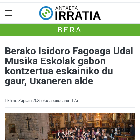
BERA
Berako Isidoro Fagoaga Udal
Musika Eskolak gabon
kontzertua eskainiko du
gaur, Uxaneren alde
Ekhiñe Zapiain
2025eko abenduaren 17a