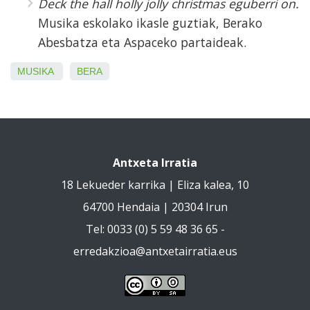
Deck the hall holly jolly christmas eguberri on.
Musika eskolako ikasle guztiak, Berako
Abesbatza eta Aspaceko partaideak.
MUSIKA
BERA
Antxeta Irratia
18 Lekueder karrika | Eliza kalea, 10
64700 Hendaia | 20304 Irun
Tel: 0033 (0) 5 59 48 36 65 -
erredakzioa@antxetairratia.eus