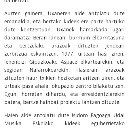
da bertan.
Aurten gainera, Uxaneren alde antolatu dute
emanaldia, eta bertako kideek ere parte hartuko
dute kontzertuan. Uxanek hamarkada ugari
daramatza Beran lanean, burmuin elbarritasuna
eta bertzelako arazoak dituzten jendeari
zerbitzua eskaintzen. 1977. urtean hasi ziren,
lehenbizi Gipuzkoako Aspace elkartearekin, eta
segidan Nafarrokoarekin. Hasieran, arazoak
zituzten haur txikien heziketan aritzen ziren, eta
urteak pasa ahala, okupazio zentro bilakatu zen.
Egun, horretan dihardu, eta erresidentziarekin
batera, bertze hainbat proiektu lantzen dituzte.
Haien alde antolatu dute Isidoro Fagoaga Udal
Musika Eskolako kideek eguberrietako