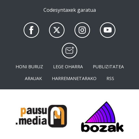
Codesyntaxek garatua
HONI BURUZ
LEGE OHARRA
PUBLIZITATEA
ARAUAK
HARREMANETARAKO
RSS