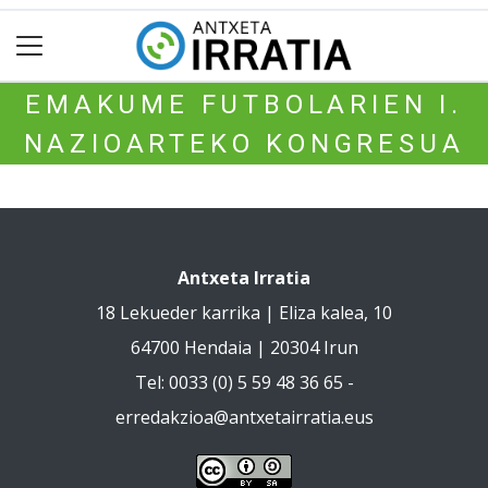
EMAKUME FUTBOLARIEN I.
NAZIOARTEKO KONGRESUA
Antxeta Irratia
18 Lekueder karrika | Eliza kalea, 10
64700 Hendaia | 20304 Irun
Tel: 0033 (0) 5 59 48 36 65 -
erredakzioa@antxetairratia.eus