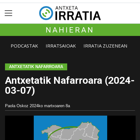
NAHIERAN
PODCASTAK
IRRATSAIOAK
IRRATIA ZUZENEAN
ANTXETATIK NAFARROARA
Antxetatik Nafarroara (2024-
03-07)
Paola Oskoz
2024ko martxoaren 8a