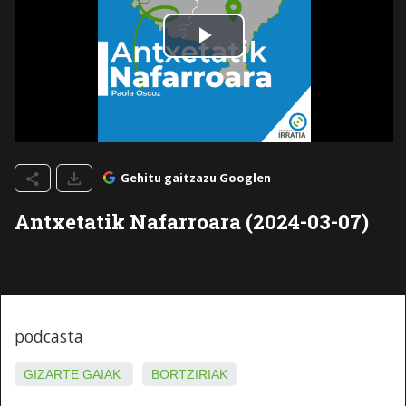
Gehitu gaitzazu Googlen
Antxetatik Nafarroara (2024-03-07)
podcasta
GIZARTE GAIAK
BORTZIRIAK