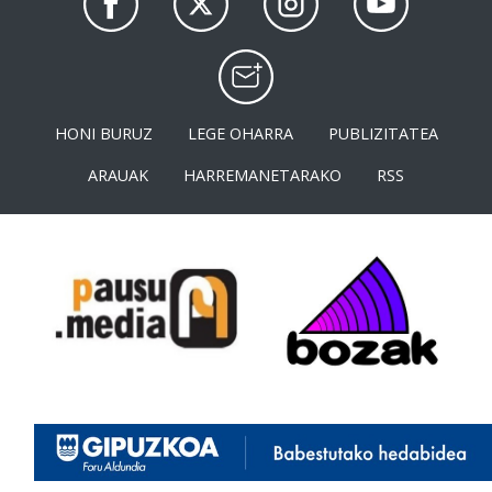
HONI BURUZ
LEGE OHARRA
PUBLIZITATEA
ARAUAK
HARREMANETARAKO
RSS