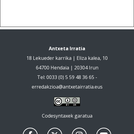
Antxeta Irratia
18 Lekueder karrika | Eliza kalea, 10
64700 Hendaia | 20304 Irun
Tel: 0033 (0) 5 59 48 36 65 -
erredakzioa@antxetairratia.eus
Codesyntaxek garatua