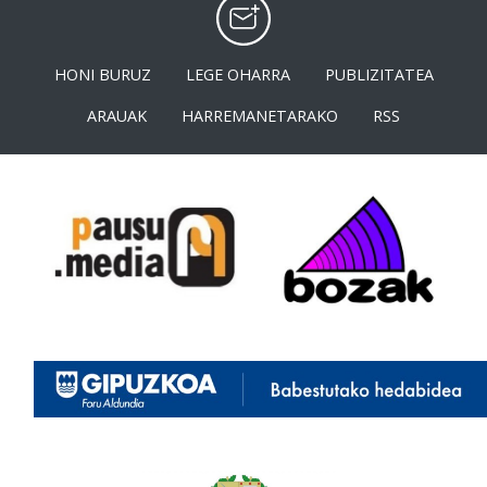
HONI BURUZ
LEGE OHARRA
PUBLIZITATEA
ARAUAK
HARREMANETARAKO
RSS