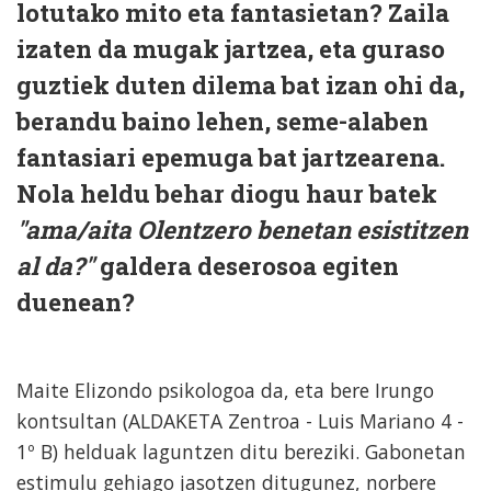
lotutako mito eta fantasietan? Zaila
izaten da mugak jartzea, eta guraso
guztiek duten dilema bat izan ohi da,
berandu baino lehen, seme-alaben
fantasiari epemuga bat jartzearena.
Nola heldu behar diogu haur batek
"ama/aita Olentzero benetan esistitzen
al da?"
galdera deserosoa egiten
duenean?
Maite Elizondo psikologoa da, eta bere Irungo
kontsultan (ALDAKETA Zentroa - Luis Mariano 4 -
1º B) helduak laguntzen ditu bereziki. Gabonetan
estimulu gehiago jasotzen ditugunez, norbere