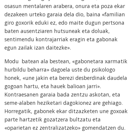
osasun mentalaren arabera, onura eta poza ekar
dezakeen urteko garaia dela dio, baina «familian
giro goxorik eduki ez, edo maite dugun pertsona
baten ausentziaren hutsuneak eta doluak,
sentimendu kontrajarriak eragin eta gabonak
egun zailak izan daitezke».
Modu batean ala bestean, «gabonetara xarmatik
hurbildu beharra» dagoela uste du psikologo
honek, «une jakin eta berezi desberdinak daudela
gogoan hartu, eta hauek balioan jarri».
Kontraesanen garaia bada zentzu askotan, eta
seme-alaben heziketari dagokionez are gehiago.
Horregatik, gabonek ekar ditzazketen une goxoak
parte hartzetik gozatzera bultzatu eta
«oparietan ez zentralizatzeko» gomendatzen du.