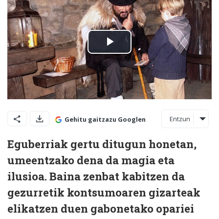
Entzun
Gehitu gaitzazu Googlen
Eguberriak gertu ditugun honetan,
umeentzako dena da magia eta
ilusioa. Baina zenbat kabitzen da
gezurretik kontsumoaren gizarteak
elikatzen duen gabonetako opariei