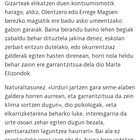
Gizarteak elikatzen duen kontsumismotik
harago, aldiz, Olentzero edo Errege Magoen
berezko magiatik ere badu asko umeentzako
gabon garaiak. Baina berandu baino lehen begiak
zabaldu behar dituztela jakina denez, eskolan
zerbait entzun dutelako, edo okurrentziaz
galderak egiten hasten direnean, horri nola heldu
behar zaion ere garrantzitsua dela dio Maite
Elizondok.
Naturaltasunez. «Urduri jartzen gara seme-alaben
galdera horren aurrean, eta garrantzitsua da zein
klima sortzen dugun», dio psikologak, «eta
elkarrizketarena beharko luke, interesgarria da
urte osoan zehar egiten dugun bezala,
pentsarazten laguntzea haurrari». Bai ala ez
erantzuteko joera izan ohi da, baina bere ustetan