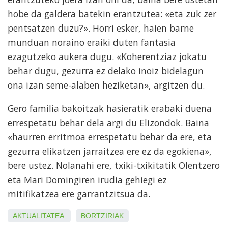
hobe da galdera batekin erantzutea: «eta zuk zer
pentsatzen duzu?». Horri esker, haien barne
munduan noraino eraiki duten fantasia
ezagutzeko aukera dugu. «Koherentziaz jokatu
behar dugu, gezurra ez delako inoiz bidelagun
ona izan seme-alaben heziketan», argitzen du.
Gero familia bakoitzak hasieratik erabaki duena
errespetatu behar dela argi du Elizondok. Baina
«haurren erritmoa errespetatu behar da ere, eta
gezurra elikatzen jarraitzea ere ez da egokiena»,
bere ustez. Nolanahi ere, txiki-txikitatik Olentzero
eta Mari Domingiren irudia gehiegi ez
mitifikatzea ere garrantzitsua da.
AKTUALITATEA
BORTZIRIAK