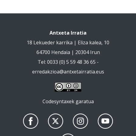
Antxeta Irratia
18 Lekueder karrika | Eliza kalea, 10
64700 Hendaia | 20304 Irun
Tel: 0033 (0) 5 59 48 36 65 -
erredakzioa@antxetairratia.eus
Codesyntaxek garatua