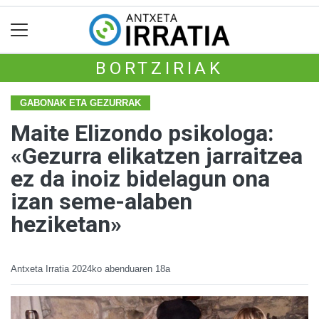
BORTZIRIAK
GABONAK ETA GEZURRAK
Maite Elizondo psikologa:
«Gezurra elikatzen jarraitzea
ez da inoiz bidelagun ona
izan seme-alaben
heziketan»
Antxeta Irratia
2024ko abenduaren 18a