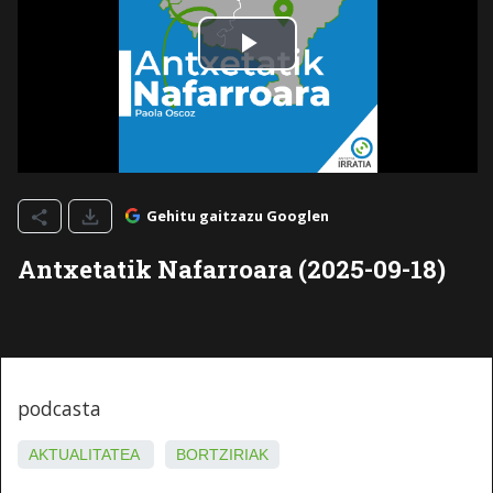
Gehitu gaitzazu Googlen
Antxetatik Nafarroara (2025-09-18)
podcasta
AKTUALITATEA
BORTZIRIAK