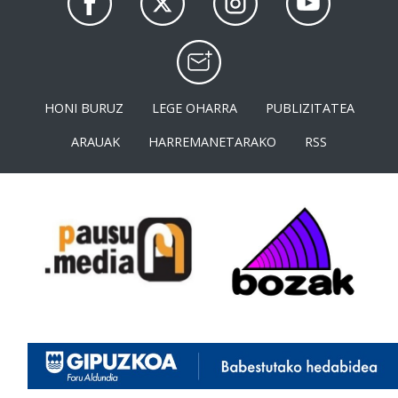
HONI BURUZ
LEGE OHARRA
PUBLIZITATEA
ARAUAK
HARREMANETARAKO
RSS