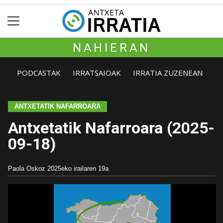
NAHIERAN
PODCASTAK
IRRATSAIOAK
IRRATIA ZUZENEAN
ANTXETATIK NAFARROARA
Antxetatik Nafarroara (2025-
09-18)
Paola Oskoz
2025eko irailaren 19a