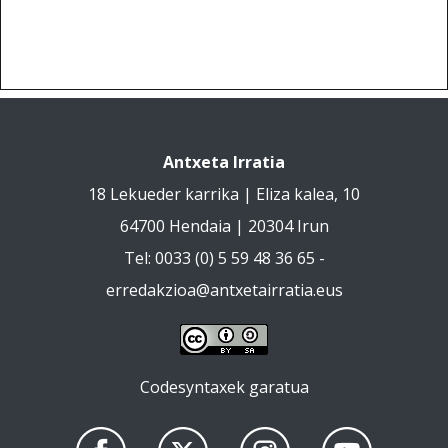
Antxeta Irratia
18 Lekueder karrika | Eliza kalea, 10
64700 Hendaia | 20304 Irun
Tel: 0033 (0) 5 59 48 36 65 -
erredakzioa@antxetairratia.eus
Codesyntaxek garatua