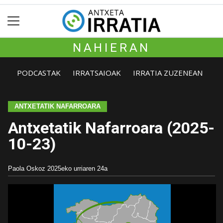
NAHIERAN
PODCASTAK
IRRATSAIOAK
IRRATIA ZUZENEAN
ANTXETATIK NAFARROARA
Antxetatik Nafarroara (2025-
10-23)
Paola Oskoz
2025eko urriaren 24a