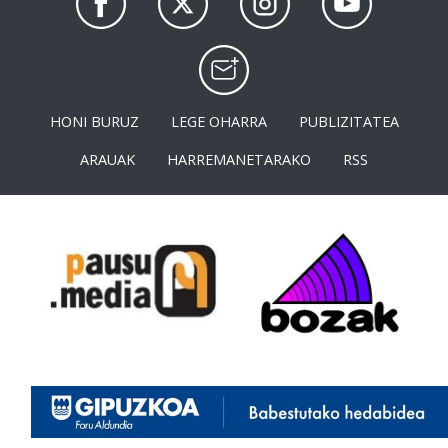
HONI BURUZ
LEGE OHARRA
PUBLIZITATEA
ARAUAK
HARREMANETARAKO
RSS