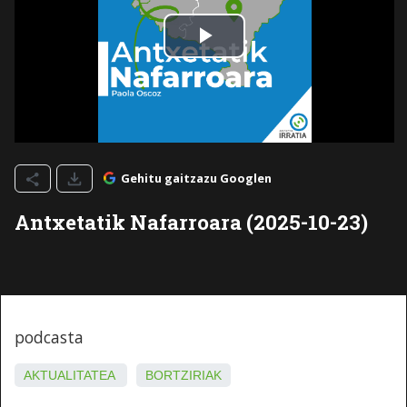
Gehitu gaitzazu Googlen
Antxetatik Nafarroara (2025-10-23)
podcasta
AKTUALITATEA
BORTZIRIAK