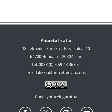
Antxeta Irratia
18 Lekueder karrika | Eliza kalea, 10
64700 Hendaia | 20304 Irun
Tel: 0033 (0) 5 59 48 36 65 -
erredakzioa@antxetairratia.eus
Codesyntaxek garatua