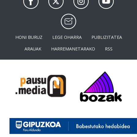
HONI BURUZ
LEGE OHARRA
PUBLIZITATEA
ARAUAK
HARREMANETARAKO
RSS