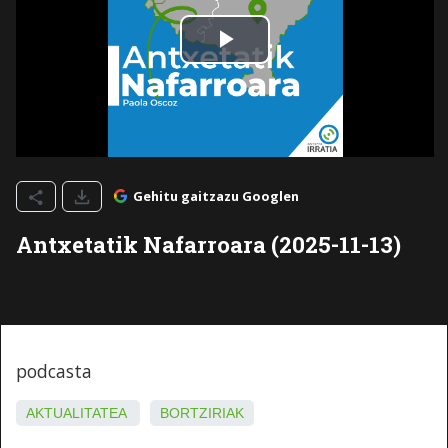
Gehitu gaitzazu Googlen
Antxetatik Nafarroara (2025-11-13)
podcasta
AKTUALITATEA
BORTZIRIAK