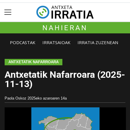
NAHIERAN
PODCASTAK
IRRATSAIOAK
IRRATIA ZUZENEAN
ANTXETATIK NAFARROARA
Antxetatik Nafarroara (2025-
11-13)
Paola Oskoz
2025eko azaroaren 14a