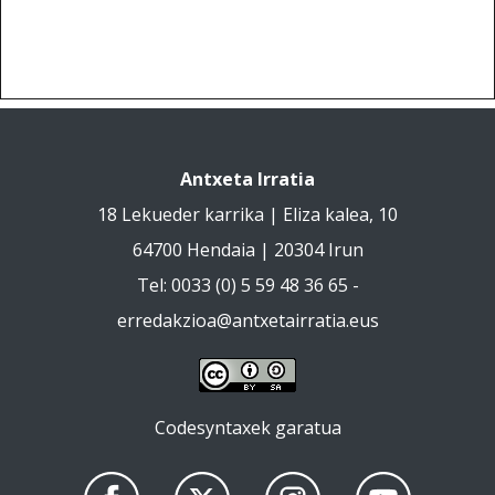
Antxeta Irratia
18 Lekueder karrika | Eliza kalea, 10
64700 Hendaia | 20304 Irun
Tel: 0033 (0) 5 59 48 36 65 -
erredakzioa@antxetairratia.eus
Codesyntaxek garatua