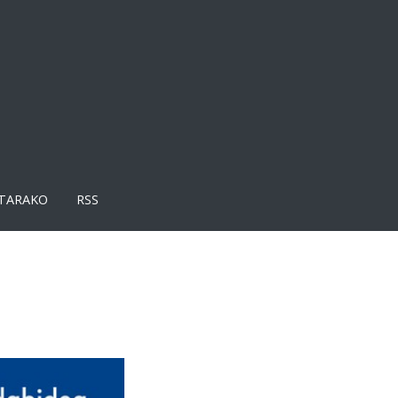
TARAKO
RSS