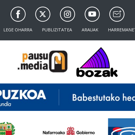
LEGE OHARRA
PUBLIZITATEA
ARAUAK
HARREMANE
<