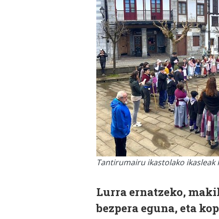
Tantirumairu ikastolako ikasleak
Lurra ernatzeko, maki
bezpera eguna, eta kop