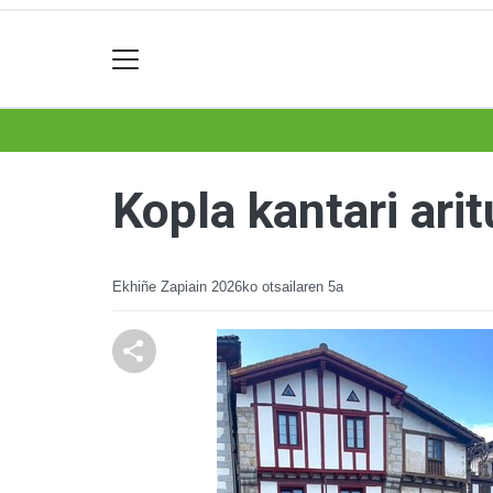
Kopla kantari arit
Ekhiñe Zapiain
2026ko otsailaren 5a