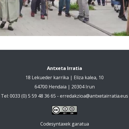
Antxeta Irratia
18 Lekueder karrika | Eliza kalea, 10
64700 Hendaia | 20304 Irun
Tel: 0033 (0) 5 59 48 36 65 -
erredakzioa@antxetairratia.eus
Codesyntaxek garatua