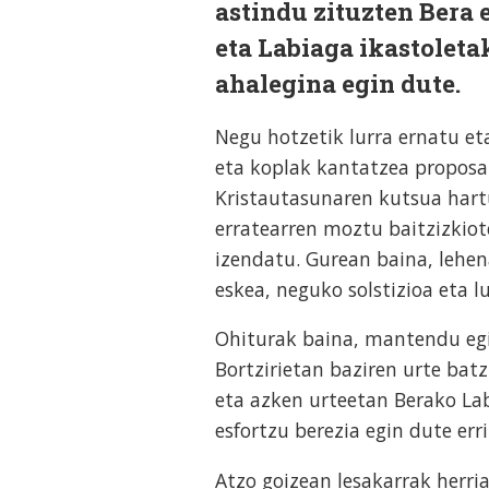
astindu zituzten Bera
eta Labiaga ikastoleta
ahalegina egin dute.
Negu hotzetik lurra ernatu et
eta koplak kantatzea proposa
Kristautasunaren kutsua hartu
erratearren moztu baitzizkiot
izendatu. Gurean baina, lehen
eskea, neguko solstizioa eta l
Ohiturak baina, mantendu egin
Bortzirietan baziren urte bat
eta azken urteetan Berako La
esfortzu berezia egin dute er
Atzo goizean lesakarrak herria