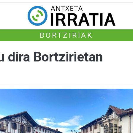
BORTZIRIAK
u dira Bortzirietan