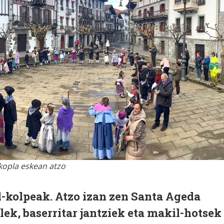
 kopla eskean atzo
l-kolpeak. Atzo izan zen Santa Ageda
lek, baserritar jantziek eta makil-hotsek