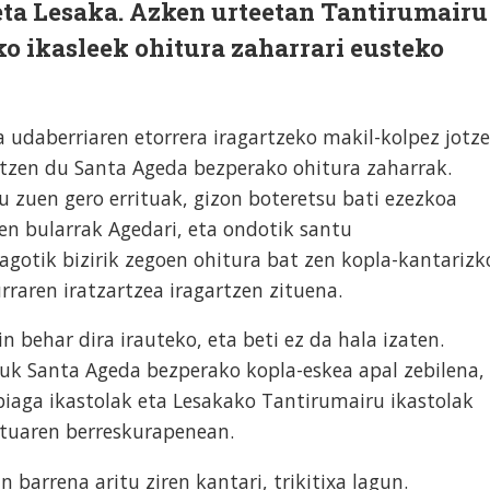
 eta Lesaka. Azken urteetan Tantirumairu
ko ikasleek ohitura zaharrari eusteko
a udaberriaren etorrera iragartzeko makil-kolpez jotz
tzen du Santa Ageda bezperako ohitura zaharrak.
 zuen gero errituak, gizon boteretsu bati ezezkoa
en bularrak Agedari, eta ondotik santu
agotik bizirik zegoen ohitura bat zen kopla-kantarizk
urraren iratzartzea iragartzen zituena.
 behar dira irauteko, eta beti ez da hala izaten.
zuk Santa Ageda bezperako kopla-eskea apal zebilena,
biaga ikastolak eta Lesakako Tantirumairu ikastolak
rituaren berreskurapenean.
n barrena aritu ziren kantari, trikitixa lagun.