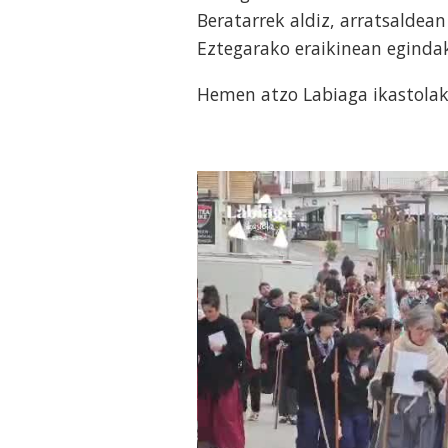
Beratarrek aldiz, arratsaldean
Eztegarako eraikinean eginda
Hemen atzo Labiaga ikastolak