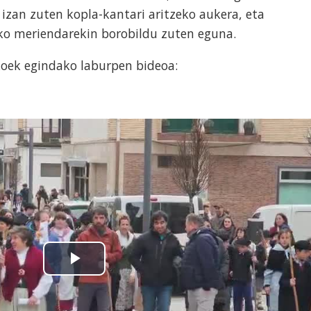
 izan zuten kopla-kantari aritzeko aukera, eta
ko meriendarekin borobildu zuten eguna.
oek egindako laburpen bideoa: