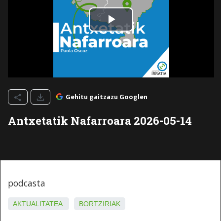
Gehitu gaitzazu Googlen
Antxetatik Nafarroara 2026-05-14
podcasta
AKTUALITATEA
BORTZIRIAK