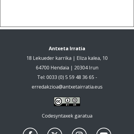
Antxeta Irratia
18 Lekueder karrika | Eliza kalea, 10
64700 Hendaia | 20304 Irun
Tel: 0033 (0) 5 59 48 36 65 -
erredakzioa@antxetairratia.eus
Codesyntaxek garatua