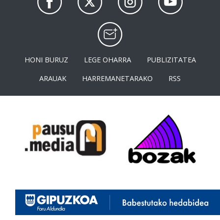
HONI BURUZ
LEGE OHARRA
PUBLIZITATEA
ARAUAK
HARREMANETARAKO
RSS