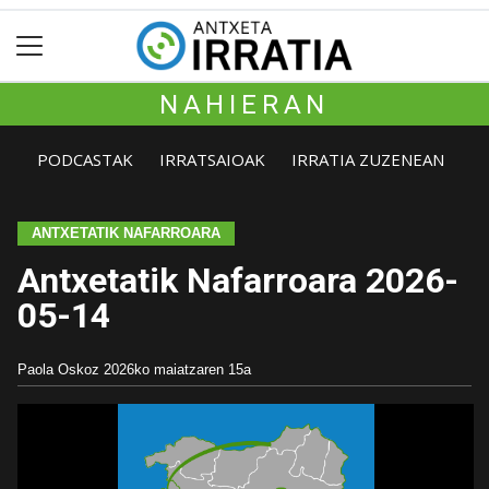
NAHIERAN
PODCASTAK
IRRATSAIOAK
IRRATIA ZUZENEAN
ANTXETATIK NAFARROARA
Antxetatik Nafarroara 2026-
05-14
Paola Oskoz
2026ko maiatzaren 15a