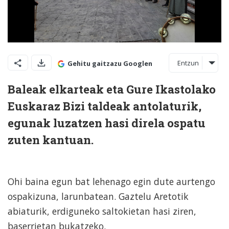
Entzun
Gehitu gaitzazu Googlen
Baleak elkarteak eta Gure Ikastolako
Euskaraz Bizi taldeak antolaturik,
egunak luzatzen hasi direla ospatu
zuten kantuan.
Ohi baina egun bat lehenago egin dute aurtengo
ospakizuna, larunbatean. Gaztelu Aretotik
abiaturik, erdiguneko saltokietan hasi ziren,
baserrietan bukatzeko.