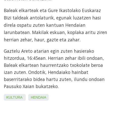
Baleak elkarteak eta Gure Ikastolako Euskaraz
Bizi taldeak antolaturik, egunak luzatzen hasi
direla ospatu zuten kantuan Hendaian
larunbatean. Makilak eskuan, koplaka aritu ziren
herrian zehar, haur, gazte eta zahar.
Gaztelu Areto atarian egin zuten hasierako
hitzordua, 16:45ean. Herrian zehar ibili ondoan,
Baleak elkartean haurrentzako txokolate beroa
izan zuten. Ondotik, Hendaiako hainbat
baserritarako bidea hartu zuten, ilundu ondoan
Pausuko Xaian bukatzeko.
KULTURA
HENDAIA