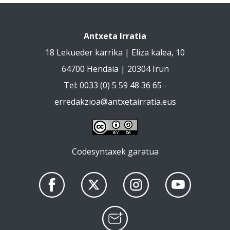
Antxeta Irratia
18 Lekueder karrika | Eliza kalea, 10
64700 Hendaia | 20304 Irun
Tel: 0033 (0) 5 59 48 36 65 -
erredakzioa@antxetairratia.eus
Codesyntaxek garatua