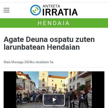
HENDAIA
Agate Deuna ospatu zuten
larunbatean Hendaian
Maia Muruaga
2024ko otsailaren 5a